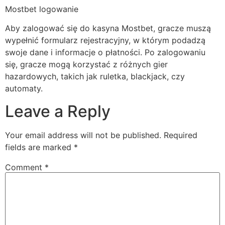
Mostbet logowanie
Aby zalogować się do kasyna Mostbet, gracze muszą
wypełnić formularz rejestracyjny, w którym podadzą
swoje dane i informacje o płatności. Po zalogowaniu
się, gracze mogą korzystać z różnych gier
hazardowych, takich jak ruletka, blackjack, czy
automaty.
Leave a Reply
Your email address will not be published.
Required
fields are marked
*
Comment
*