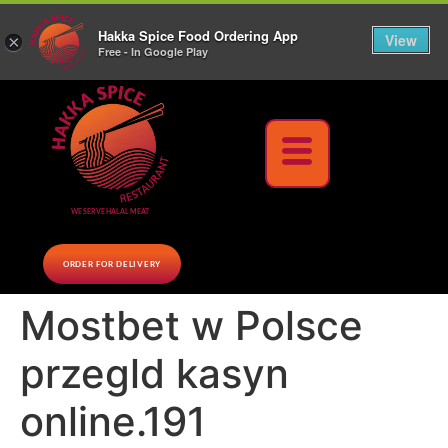
10% Off on cash orders above $30 (before tax), Paid at the Restaurant (excluding lunch
Hakka Spice Food Ordering App
specials and party trays)
Call us Now
View
×
Free - In Google Play
Download Now
WE SERVE HALAL MEAT
ORDER FOR DELIVERY
Mostbet w Polsce
przegld kasyn
online.191