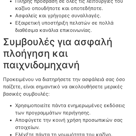
Πλήρης πρόσβαση σε όλες τις λειτουργίες του
καζίνο οπουδήποτε και οποτεδήποτε.
Ασφαλείς και γρήγορες συναλλαγές.
Εξαιρετική υποστήριξη πελατών σε πολλά
διαθέσιμα κανάλια επικοινωνίας.
Συμβουλές για ασφαλή
πλοήγηση και
παιχνιδομηχανή
Προκειμένου να διατηρήσετε την ασφάλειά σας όσο
παίζετε, είναι σημαντικό να ακολουθήσετε μερικές
βασικές συμβουλές:
Χρησιμοποιείτε πάντα ενημερωμένες εκδόσεις
των προγραμμάτων περιήγησης.
Αποφύγετε την κοινή χρήση προσωπικών σας
στοιχείων.
Ελέγξτε πάντα τη νομιμότητα του καζίνο.