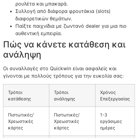
ρουλέτα και μπακαρά.
Συλλογή από διάφορα φρουτάκια (slots)
διαφορετικών θεμάτων.
Παίξτε παιχνίδια με ζωντανό dealer για μια πιο
αυθεντική εμπειρία.
Πώς να κάνετε κατάθεση και
ανάληψη
Οι συναλλαγές στο Quickwin είναι ασφαλείς και
γίνονται με πολλούς τρόπους για την ευκολία σας:
Τρόποι
Τρόποι
Χρόνος
κατάθεσης
ανάληψης
Επεξεργασίας
Πιστωτικές/
Πιστωτικές/
1-3
Χρεωστικές
Χρεωστικές
εργάσιμες
κάρτες
κάρτες
ημέρες