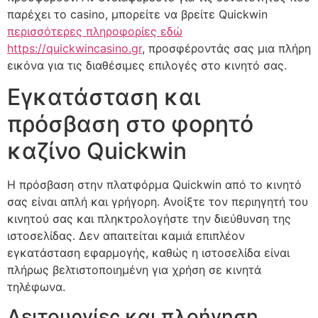
παρέχει το casino, μπορείτε να βρείτε Quickwin
περισσότερες πληροφορίες εδώ
https://quickwincasino.gr
, προσφέροντάς σας μια πλήρη
εικόνα για τις διαθέσιμες επιλογές στο κινητό σας.
Εγκατάσταση και
πρόσβαση στο φορητό
καζίνο Quickwin
Η πρόσβαση στην πλατφόρμα Quickwin από το κινητό
σας είναι απλή και γρήγορη. Ανοίξτε τον περιηγητή του
κινητού σας και πληκτρολογήστε την διεύθυνση της
ιστοσελίδας. Δεν απαιτείται καμιά επιπλέον
εγκατάσταση εφαρμογής, καθώς η ιστοσελίδα είναι
πλήρως βελτιστοποιημένη για χρήση σε κινητά
τηλέφωνα.
Λειτουργίες και πλοήγηση