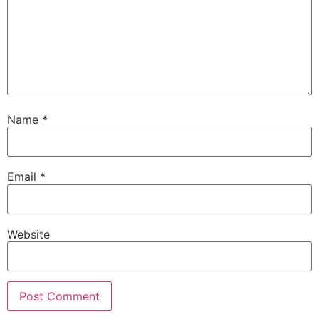
Name
*
Email
*
Website