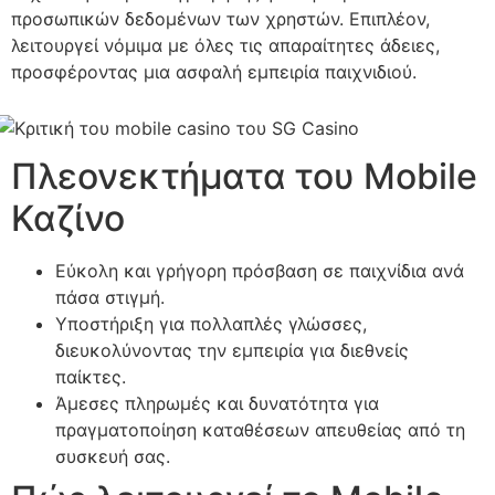
προσωπικών δεδομένων των χρηστών. Επιπλέον,
λειτουργεί νόμιμα με όλες τις απαραίτητες άδειες,
προσφέροντας μια ασφαλή εμπειρία παιχνιδιού.
Πλεονεκτήματα του Mobile
Καζίνο
Εύκολη και γρήγορη πρόσβαση σε παιχνίδια ανά
πάσα στιγμή.
Υποστήριξη για πολλαπλές γλώσσες,
διευκολύνοντας την εμπειρία για διεθνείς
παίκτες.
Άμεσες πληρωμές και δυνατότητα για
πραγματοποίηση καταθέσεων απευθείας από τη
συσκευή σας.