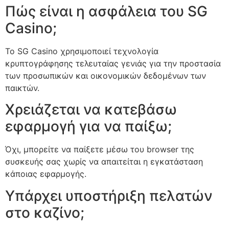
Πώς είναι η ασφάλεια του SG
Casino;
Το SG Casino χρησιμοποιεί τεχνολογία
κρυπτογράφησης τελευταίας γενιάς για την προστασία
των προσωπικών και οικονομικών δεδομένων των
παικτών.
Χρειάζεται να κατεβάσω
εφαρμογή για να παίξω;
Όχι, μπορείτε να παίξετε μέσω του browser της
συσκευής σας χωρίς να απαιτείται η εγκατάσταση
κάποιας εφαρμογής.
Υπάρχει υποστήριξη πελατών
στο καζίνο;