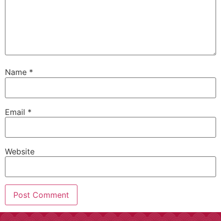
Name
*
Email
*
Website