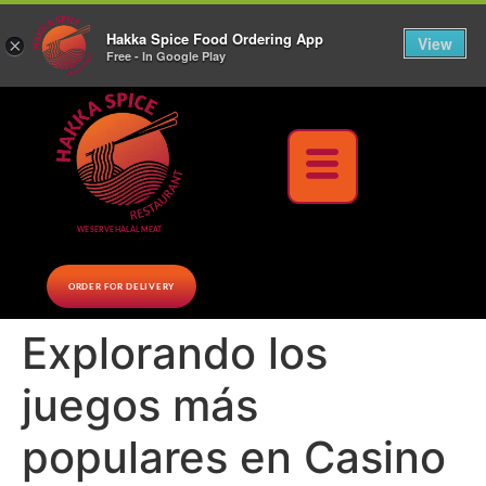
10% Off on cash orders above $30 (before tax), Paid at the Restaurant (excluding lunch
Hakka Spice Food Ordering App
specials and party trays)
Call us Now
View
×
Free - In Google Play
Download Now
WE SERVE HALAL MEAT
ORDER FOR DELIVERY
Explorando los
juegos más
populares en Casino