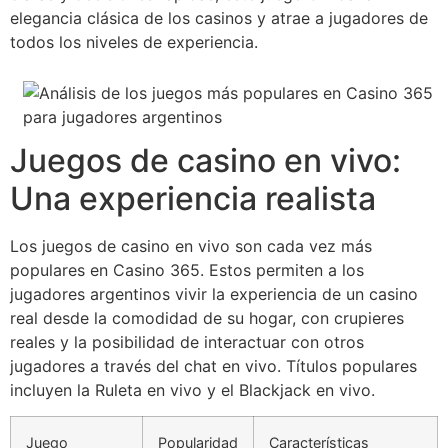
elegancia clásica de los casinos y atrae a jugadores de
todos los niveles de experiencia.
Juegos de casino en vivo:
Una experiencia realista
Los juegos de casino en vivo son cada vez más
populares en Casino 365. Estos permiten a los
jugadores argentinos vivir la experiencia de un casino
real desde la comodidad de su hogar, con crupieres
reales y la posibilidad de interactuar con otros
jugadores a través del chat en vivo. Títulos populares
incluyen la Ruleta en vivo y el Blackjack en vivo.
Juego
Popularidad
Características