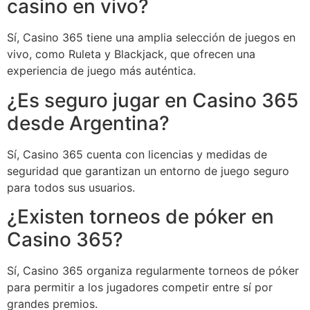
casino en vivo?
Sí, Casino 365 tiene una amplia selección de juegos en
vivo, como Ruleta y Blackjack, que ofrecen una
experiencia de juego más auténtica.
¿Es seguro jugar en Casino 365
desde Argentina?
Sí, Casino 365 cuenta con licencias y medidas de
seguridad que garantizan un entorno de juego seguro
para todos sus usuarios.
¿Existen torneos de póker en
Casino 365?
Sí, Casino 365 organiza regularmente torneos de póker
para permitir a los jugadores competir entre sí por
grandes premios.