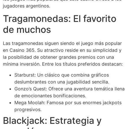
jugadores argentinos.
Tragamonedas: El favorito
de muchos
Las tragamonedas siguen siendo el juego más popular
en Casino 365. Su atractivo reside en su simplicidad y
la posibilidad de obtener grandes premios con una
mínima inversión. Entre los títulos preferidos destacan:
Starburst: Un clásico que combina gráficos
deslumbrantes con una jugabilidad sencilla.
Gonzo’s Quest: Ofrece una aventura temática llena
de emocionantes bonificaciones.
Mega Moolah: Famosa por sus enormes jackpots
progresivos.
Blackjack: Estrategia y