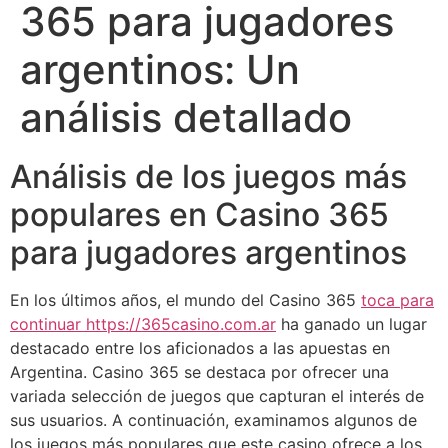
365 para jugadores
argentinos: Un
análisis detallado
Análisis de los juegos más
populares en Casino 365
para jugadores argentinos
En los últimos años, el mundo del Casino 365
toca para
continuar https://365casino.com.ar
ha ganado un lugar
destacado entre los aficionados a las apuestas en
Argentina. Casino 365 se destaca por ofrecer una
variada selección de juegos que capturan el interés de
sus usuarios. A continuación, examinamos algunos de
los juegos más populares que este casino ofrece a los