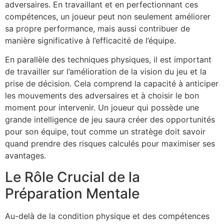
adversaires. En travaillant et en perfectionnant ces
compétences, un joueur peut non seulement améliorer
sa propre performance, mais aussi contribuer de
manière significative à l’efficacité de l’équipe.
En parallèle des techniques physiques, il est important
de travailler sur l’amélioration de la vision du jeu et la
prise de décision. Cela comprend la capacité à anticiper
les mouvements des adversaires et à choisir le bon
moment pour intervenir. Un joueur qui possède une
grande intelligence de jeu saura créer des opportunités
pour son équipe, tout comme un stratège doit savoir
quand prendre des risques calculés pour maximiser ses
avantages.
Le Rôle Crucial de la
Préparation Mentale
Au-delà de la condition physique et des compétences