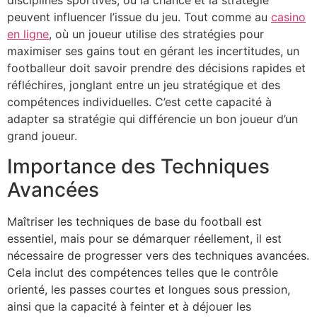
disciplines sportives, où la chance et la stratégie
peuvent influencer l’issue du jeu. Tout comme au
casino
en ligne
, où un joueur utilise des stratégies pour
maximiser ses gains tout en gérant les incertitudes, un
footballeur doit savoir prendre des décisions rapides et
réfléchires, jonglant entre un jeu stratégique et des
compétences individuelles. C’est cette capacité à
adapter sa stratégie qui différencie un bon joueur d’un
grand joueur.
Importance des Techniques
Avancées
Maîtriser les techniques de base du football est
essentiel, mais pour se démarquer réellement, il est
nécessaire de progresser vers des techniques avancées.
Cela inclut des compétences telles que le contrôle
orienté, les passes courtes et longues sous pression,
ainsi que la capacité à feinter et à déjouer les