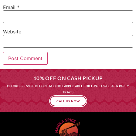
Email
*
Website
10% OFF ON CASH PICKUP
ON ORDERS $30+, BEFORE TAX (NOT APPLICABLE FOR LUNCH SPECIAL & PARTY
TRAYS)
CALL US NOW