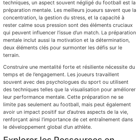
techniques, un aspect souvent négligé du football est la
préparation mentale. Les meilleurs joueurs savent que la
concentration, la gestion du stress, et la capacité à
rester calme sous pression sont des éléments cruciaux
qui peuvent influencer l’issue d’un match. La préparation
mentale inclut aussi la motivation et la détermination,
deux éléments clés pour surmonter les défis sur le
terrain.
Construire une mentalité forte et résiliente nécessite du
temps et de l’engagement. Les joueurs travaillent
souvent avec des psychologues du sport ou utilisent
des techniques telles que la visualisation pour améliorer
leur performance mentale. Cette préparation ne se
limite pas seulement au football, mais peut également
avoir un impact positif sur d’autres aspects de la vie,
renforçant ainsi l’importance de cet entraînement dans
le développement global d’un athlète.