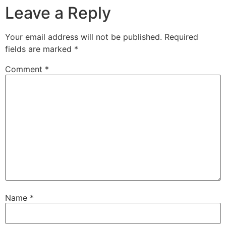
Leave a Reply
Your email address will not be published.
Required
fields are marked
*
Comment
*
Name
*