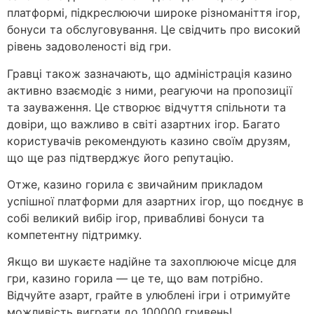
платформі, підкреслюючи широке різноманіття ігор,
бонуси та обслуговування. Це свідчить про високий
рівень задоволеності від гри.
Гравці також зазначають, що адміністрація казино
активно взаємодіє з ними, реагуючи на пропозиції
та зауваження. Це створює відчуття спільноти та
довіри, що важливо в світі азартних ігор. Багато
користувачів рекомендують казино своїм друзям,
що ще раз підтверджує його репутацію.
Отже, казино горила є звичайним прикладом
успішної платформи для азартних ігор, що поєднує в
собі великий вибір ігор, привабливі бонуси та
компетентну підтримку.
Якщо ви шукаєте надійне та захоплююче місце для
гри, казино горила — це те, що вам потрібно.
Відчуйте азарт, грайте в улюблені ігри і отримуйте
можливість виграти до 100000 гривень!