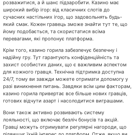
розважитися, а й шанс підзаробити. Казино має
широкий вибір ігор: від класичних слотів до
сучасних настільних ігор, що задовольнять будь-
який смак. Кожен гравець зможе знайти тут те, що
йому подобається, та скористатися всіма
перевагами, які пропонує платформа.
Крім того, казино горила забезпечує безпечну і
надійну гру. Тут гарантують конфіденційність та
захист особистих даних, що є важливим аспектом
для кожного гравця. Технічна підтримка доступна
24/7, тому ви завжди можете отримати допомогу у
разі виникнення питань. Завдяки всім цим факторам,
казино горила привертає все більше нових гравців,
готових відчути азарт і насолодитися виграшами.
Вони також активно розвивають систему
лояльності, що включає безліч бонусів та акцій.
Гравці можуть отримувати регулярні нагороди, що
підвищує їхній інтерес до платформ. Отже, якщо ви