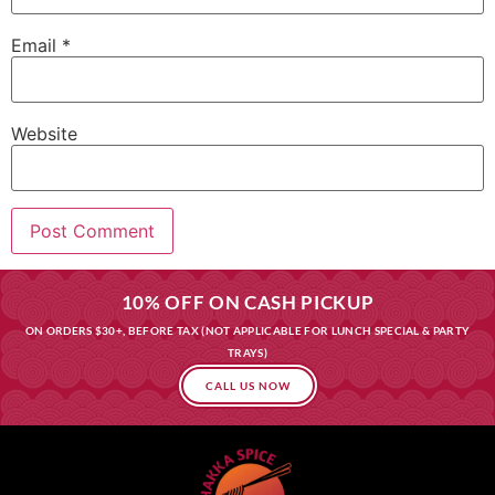
Email
*
Website
10% OFF ON CASH PICKUP
ON ORDERS $30+, BEFORE TAX (NOT APPLICABLE FOR LUNCH SPECIAL & PARTY
TRAYS)
CALL US NOW