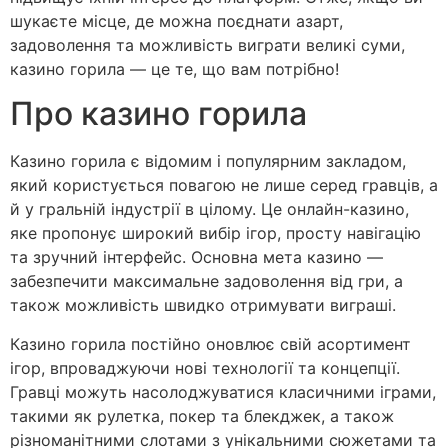
шукаєте місце, де можна поєднати азарт,
задоволення та можливість виграти великі суми,
казино горила — це те, що вам потрібно!
Про казино горила
Казино горила є відомим і популярним закладом,
який користується повагою не лише серед гравців, а
й у гральній індустрії в цілому. Це онлайн-казино,
яке пропонує широкий вибір ігор, просту навігацію
та зручний інтерфейс. Основна мета казино —
забезпечити максимальне задоволення від гри, а
також можливість швидко отримувати виграші.
Казино горила постійно оновлює свій асортимент
ігор, впроваджуючи нові технології та концепції.
Гравці можуть насолоджуватися класичними іграми,
такими як рулетка, покер та блекджек, а також
різноманітними слотами з унікальними сюжетами та