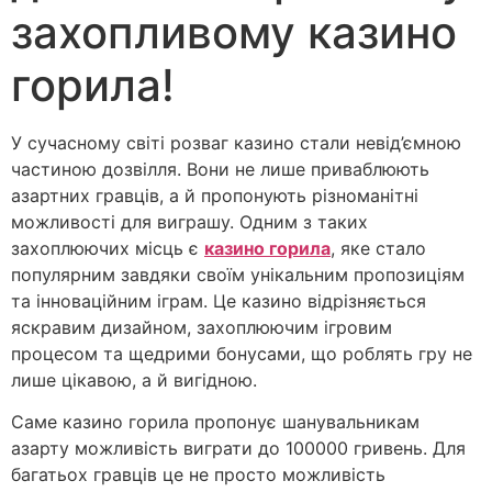
захопливому казино
горила!
У сучасному світі розваг казино стали невід’ємною
частиною дозвілля. Вони не лише приваблюють
азартних гравців, а й пропонують різноманітні
можливості для виграшу. Одним з таких
захоплюючих місць є
казино горила
, яке стало
популярним завдяки своїм унікальним пропозиціям
та інноваційним іграм. Це казино відрізняється
яскравим дизайном, захоплюючим ігровим
процесом та щедрими бонусами, що роблять гру не
лише цікавою, а й вигідною.
Саме казино горила пропонує шанувальникам
азарту можливість виграти до 100000 гривень. Для
багатьох гравців це не просто можливість