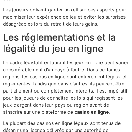
Les joueurs doivent garder un œil sur ces aspects pour
maximiser leur expérience de jeu et éviter les surprises
désagréables lors du retrait de leurs gains.
Les réglementations et la
légalité du jeu en ligne
Le cadre législatif entourant les jeux en ligne peut varier
considérablement d’un pays à l’autre. Dans certaines
régions, les casinos en ligne sont entièrement légaux et
réglementés, tandis que dans d’autres, ils peuvent être
partiellement ou complètement interdits. Il est impératif
pour les joueurs de connaître les lois qui régissent les
jeux d’argent dans leur pays ou région avant de
s’inscrire sur une plateforme de
casino en ligne
.
La plupart des casinos en ligne légaux sont tenus de
détenir une licence délivrée par une autorité de