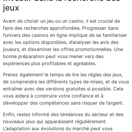
jeux
Avant de choisir un jeu ou un casino, il est crucial de
faire des recherches approfondies. Progresser dans
l’univers des casinos en ligne implique de se familiariser
avec les options disponibles, d’analyser les avis des
joueurs, et d’examiner les offres promotionnelles. Une
bonne préparation peut vous mener vers des
expériences plus profitables et agréables.
Prenez également le temps de lire les règles des jeux,
de comprendre les différents types de mises, et de vous
entraîner avec des versions gratuites si possible. Cela
vous aidera à construire votre confiance et à
développer des compétences sans risquer de l’argent.
Enfin, restez informé des tendances du secteur et des
nouveaux jeux qui apparaissent régulièrement.
L’adaptation aux évolutions du marché peut vous