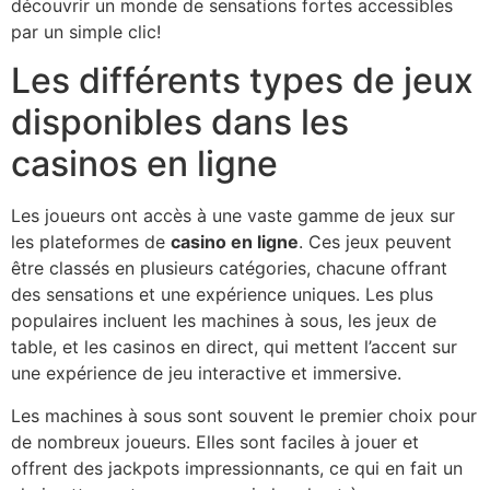
découvrir un monde de sensations fortes accessibles
par un simple clic!
Les différents types de jeux
disponibles dans les
casinos en ligne
Les joueurs ont accès à une vaste gamme de jeux sur
les plateformes de
casino en ligne
. Ces jeux peuvent
être classés en plusieurs catégories, chacune offrant
des sensations et une expérience uniques. Les plus
populaires incluent les machines à sous, les jeux de
table, et les casinos en direct, qui mettent l’accent sur
une expérience de jeu interactive et immersive.
Les machines à sous sont souvent le premier choix pour
de nombreux joueurs. Elles sont faciles à jouer et
offrent des jackpots impressionnants, ce qui en fait un