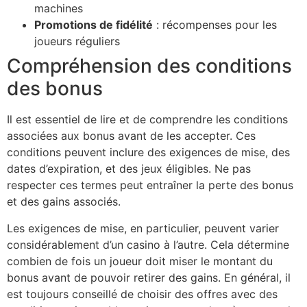
machines
Promotions de fidélité
: récompenses pour les
joueurs réguliers
Compréhension des conditions
des bonus
Il est essentiel de lire et de comprendre les conditions
associées aux bonus avant de les accepter. Ces
conditions peuvent inclure des exigences de mise, des
dates d’expiration, et des jeux éligibles. Ne pas
respecter ces termes peut entraîner la perte des bonus
et des gains associés.
Les exigences de mise, en particulier, peuvent varier
considérablement d’un casino à l’autre. Cela détermine
combien de fois un joueur doit miser le montant du
bonus avant de pouvoir retirer des gains. En général, il
est toujours conseillé de choisir des offres avec des