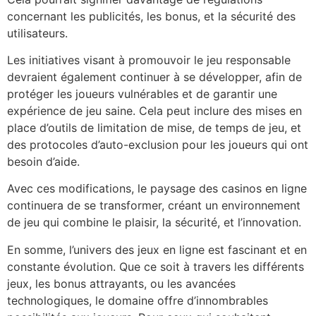
concernant les publicités, les bonus, et la sécurité des
utilisateurs.
Les initiatives visant à promouvoir le jeu responsable
devraient également continuer à se développer, afin de
protéger les joueurs vulnérables et de garantir une
expérience de jeu saine. Cela peut inclure des mises en
place d’outils de limitation de mise, de temps de jeu, et
des protocoles d’auto-exclusion pour les joueurs qui ont
besoin d’aide.
Avec ces modifications, le paysage des casinos en ligne
continuera de se transformer, créant un environnement
de jeu qui combine le plaisir, la sécurité, et l’innovation.
En somme, l’univers des jeux en ligne est fascinant et en
constante évolution. Que ce soit à travers les différents
jeux, les bonus attrayants, ou les avancées
technologiques, le domaine offre d’innombrables