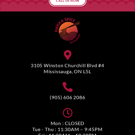
CALL US NOW
3105 Winston Churchill Blvd #4
Mississauga, ON L5L
(905) 606 2086
Mon : CLOSED
Tue - Thu : 11:30AM – 9:45PM