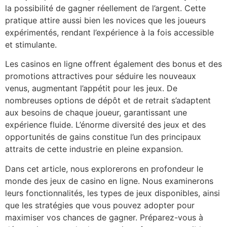
la possibilité de gagner réellement de l’argent. Cette
pratique attire aussi bien les novices que les joueurs
expérimentés, rendant l’expérience à la fois accessible
et stimulante.
Les casinos en ligne offrent également des bonus et des
promotions attractives pour séduire les nouveaux
venus, augmentant l’appétit pour les jeux. De
nombreuses options de dépôt et de retrait s’adaptent
aux besoins de chaque joueur, garantissant une
expérience fluide. L’énorme diversité des jeux et des
opportunités de gains constitue l’un des principaux
attraits de cette industrie en pleine expansion.
Dans cet article, nous explorerons en profondeur le
monde des jeux de casino en ligne. Nous examinerons
leurs fonctionnalités, les types de jeux disponibles, ainsi
que les stratégies que vous pouvez adopter pour
maximiser vos chances de gagner. Préparez-vous à