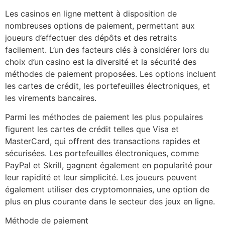
Les casinos en ligne mettent à disposition de
nombreuses options de paiement, permettant aux
joueurs d’effectuer des dépôts et des retraits
facilement. L’un des facteurs clés à considérer lors du
choix d’un casino est la diversité et la sécurité des
méthodes de paiement proposées. Les options incluent
les cartes de crédit, les portefeuilles électroniques, et
les virements bancaires.
Parmi les méthodes de paiement les plus populaires
figurent les cartes de crédit telles que Visa et
MasterCard, qui offrent des transactions rapides et
sécurisées. Les portefeuilles électroniques, comme
PayPal et Skrill, gagnent également en popularité pour
leur rapidité et leur simplicité. Les joueurs peuvent
également utiliser des cryptomonnaies, une option de
plus en plus courante dans le secteur des jeux en ligne.
Méthode de paiement