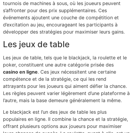
tournois de machines à sous, où les joueurs peuvent
s’affronter pour des prix supplémentaires. Ces
événements ajoutent une couche de compétition et
d’excitation au jeu, encourageant les participants à
développer des stratégies pour maximiser leurs gains.
Les jeux de table
Les jeux de table, tels que le blackjack, la roulette et le
poker, constituent une autre catégorie prisée des
casino en ligne
. Ces jeux nécessitent une certaine
compétence et de la stratégie, ce qui les rend
attrayants pour les joueurs qui aiment défier la chance.
Les règles peuvent varier légèrement d’une plateforme à
l’autre, mais la base demeure généralement la même.
Le blackjack est l’un des jeux de table les plus
populaires en ligne. Il combine la chance et la stratégie,
offrant plusieurs options aux joueurs pour maximiser