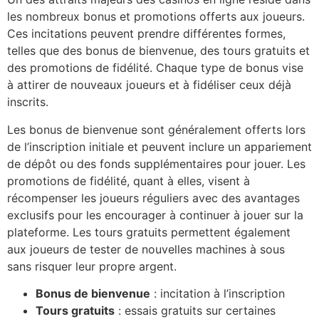
les nombreux bonus et promotions offerts aux joueurs.
Ces incitations peuvent prendre différentes formes,
telles que des bonus de bienvenue, des tours gratuits et
des promotions de fidélité. Chaque type de bonus vise
à attirer de nouveaux joueurs et à fidéliser ceux déjà
inscrits.
Les bonus de bienvenue sont généralement offerts lors
de l’inscription initiale et peuvent inclure un appariement
de dépôt ou des fonds supplémentaires pour jouer. Les
promotions de fidélité, quant à elles, visent à
récompenser les joueurs réguliers avec des avantages
exclusifs pour les encourager à continuer à jouer sur la
plateforme. Les tours gratuits permettent également
aux joueurs de tester de nouvelles machines à sous
sans risquer leur propre argent.
Bonus de bienvenue
: incitation à l’inscription
Tours gratuits
: essais gratuits sur certaines