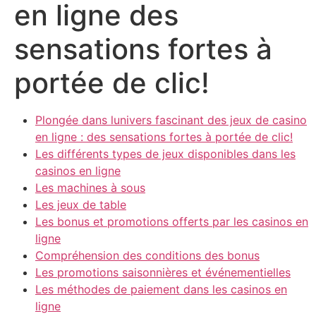
en ligne des
sensations fortes à
portée de clic!
Plongée dans lunivers fascinant des jeux de casino
en ligne : des sensations fortes à portée de clic!
Les différents types de jeux disponibles dans les
casinos en ligne
Les machines à sous
Les jeux de table
Les bonus et promotions offerts par les casinos en
ligne
Compréhension des conditions des bonus
Les promotions saisonnières et événementielles
Les méthodes de paiement dans les casinos en
ligne