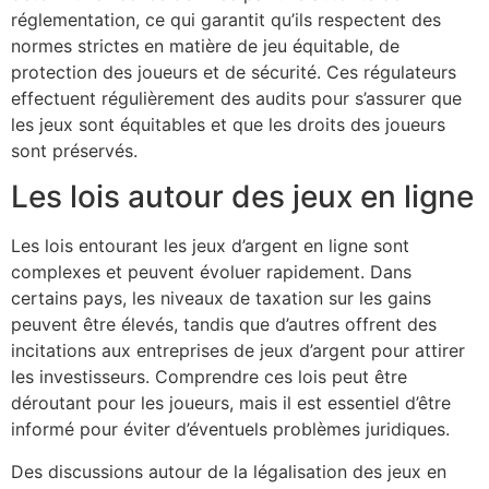
réglementation, ce qui garantit qu’ils respectent des
normes strictes en matière de jeu équitable, de
protection des joueurs et de sécurité. Ces régulateurs
effectuent régulièrement des audits pour s’assurer que
les jeux sont équitables et que les droits des joueurs
sont préservés.
Les lois autour des jeux en ligne
Les lois entourant les jeux d’argent en ligne sont
complexes et peuvent évoluer rapidement. Dans
certains pays, les niveaux de taxation sur les gains
peuvent être élevés, tandis que d’autres offrent des
incitations aux entreprises de jeux d’argent pour attirer
les investisseurs. Comprendre ces lois peut être
déroutant pour les joueurs, mais il est essentiel d’être
informé pour éviter d’éventuels problèmes juridiques.
Des discussions autour de la légalisation des jeux en