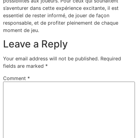
possibilités aux joueurs. Pour ceux qui souhaitent
s’aventurer dans cette expérience excitante, il est
essentiel de rester informé, de jouer de façon
responsable, et de profiter pleinement de chaque
moment de jeu.
Leave a Reply
Your email address will not be published.
Required
fields are marked
*
Comment
*