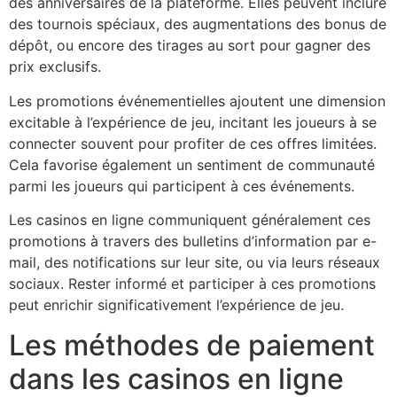
des anniversaires de la plateforme. Elles peuvent inclure
des tournois spéciaux, des augmentations des bonus de
dépôt, ou encore des tirages au sort pour gagner des
prix exclusifs.
Les promotions événementielles ajoutent une dimension
excitable à l’expérience de jeu, incitant les joueurs à se
connecter souvent pour profiter de ces offres limitées.
Cela favorise également un sentiment de communauté
parmi les joueurs qui participent à ces événements.
Les casinos en ligne communiquent généralement ces
promotions à travers des bulletins d’information par e-
mail, des notifications sur leur site, ou via leurs réseaux
sociaux. Rester informé et participer à ces promotions
peut enrichir significativement l’expérience de jeu.
Les méthodes de paiement
dans les casinos en ligne