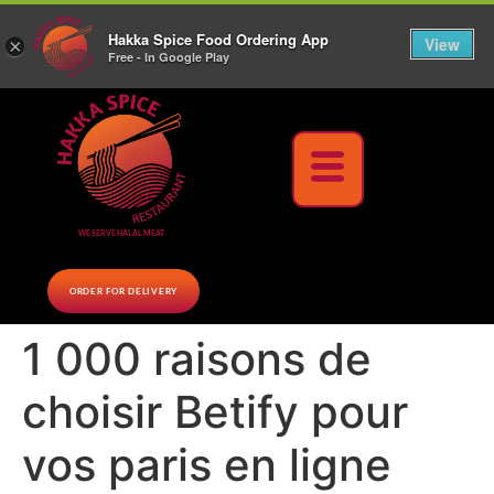
10% Off on cash orders above $30 (before tax), Paid at the Restaurant (excluding lunch
Hakka Spice Food Ordering App
specials and party trays)
Call us Now
View
×
Free - In Google Play
Download Now
WE SERVE HALAL MEAT
ORDER FOR DELIVERY
1 000 raisons de
choisir Betify pour
vos paris en ligne