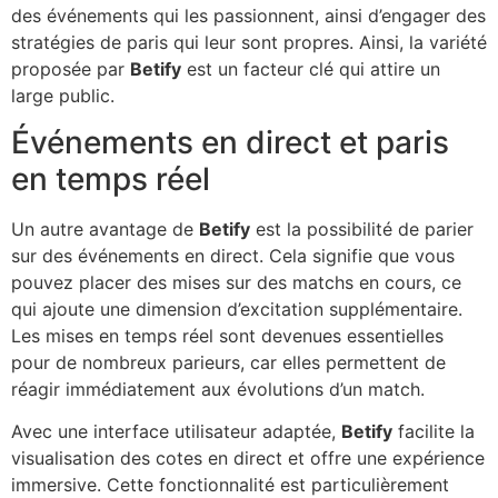
des événements qui les passionnent, ainsi d’engager des
stratégies de paris qui leur sont propres. Ainsi, la variété
proposée par
Betify
est un facteur clé qui attire un
large public.
Événements en direct et paris
en temps réel
Un autre avantage de
Betify
est la possibilité de parier
sur des événements en direct. Cela signifie que vous
pouvez placer des mises sur des matchs en cours, ce
qui ajoute une dimension d’excitation supplémentaire.
Les mises en temps réel sont devenues essentielles
pour de nombreux parieurs, car elles permettent de
réagir immédiatement aux évolutions d’un match.
Avec une interface utilisateur adaptée,
Betify
facilite la
visualisation des cotes en direct et offre une expérience
immersive. Cette fonctionnalité est particulièrement