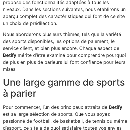
propose des fonctionnalités adaptées à tous les
niveaux. Dans les sections suivantes, nous établirons un
aperçu complet des caractéristiques qui font de ce site
un choix de prédilection.
Nous aborderons plusieurs thèmes, tels que la variété
des sports disponibles, les options de paiement, le
service client, et bien plus encore. Chaque aspect de
Betify
mérite d’être examiné pour comprendre pourquoi
de plus en plus de parieurs lui font confiance pour leurs
mises.
Une large gamme de sports
à parier
Pour commencer, l’un des principaux attraits de
Betify
est sa large sélection de sports. Que vous soyez
passionné de football, de basketball, de tennis ou même
d’esport, ce site a de quoi satisfaire toutes vos envies