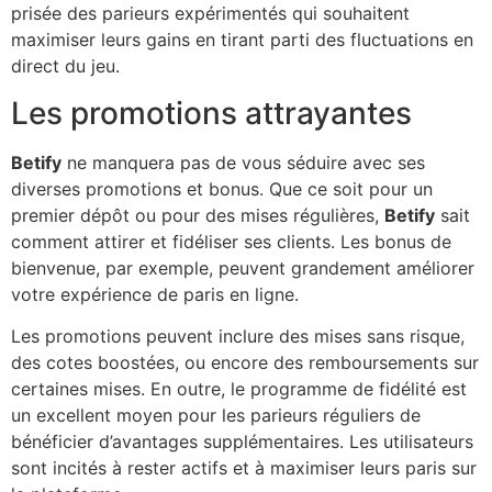
prisée des parieurs expérimentés qui souhaitent
maximiser leurs gains en tirant parti des fluctuations en
direct du jeu.
Les promotions attrayantes
Betify
ne manquera pas de vous séduire avec ses
diverses promotions et bonus. Que ce soit pour un
premier dépôt ou pour des mises régulières,
Betify
sait
comment attirer et fidéliser ses clients. Les bonus de
bienvenue, par exemple, peuvent grandement améliorer
votre expérience de paris en ligne.
Les promotions peuvent inclure des mises sans risque,
des cotes boostées, ou encore des remboursements sur
certaines mises. En outre, le programme de fidélité est
un excellent moyen pour les parieurs réguliers de
bénéficier d’avantages supplémentaires. Les utilisateurs
sont incités à rester actifs et à maximiser leurs paris sur