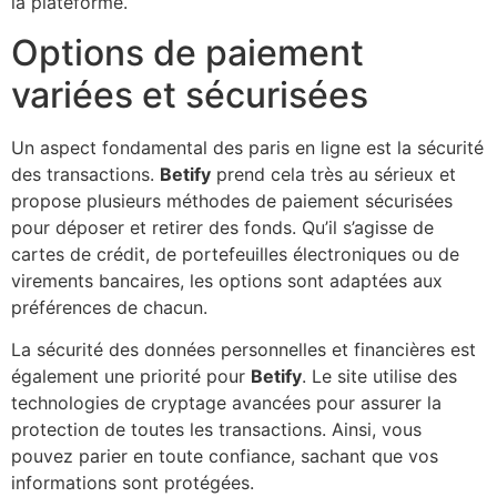
la plateforme.
Options de paiement
variées et sécurisées
Un aspect fondamental des paris en ligne est la sécurité
des transactions.
Betify
prend cela très au sérieux et
propose plusieurs méthodes de paiement sécurisées
pour déposer et retirer des fonds. Qu’il s’agisse de
cartes de crédit, de portefeuilles électroniques ou de
virements bancaires, les options sont adaptées aux
préférences de chacun.
La sécurité des données personnelles et financières est
également une priorité pour
Betify
. Le site utilise des
technologies de cryptage avancées pour assurer la
protection de toutes les transactions. Ainsi, vous
pouvez parier en toute confiance, sachant que vos
informations sont protégées.