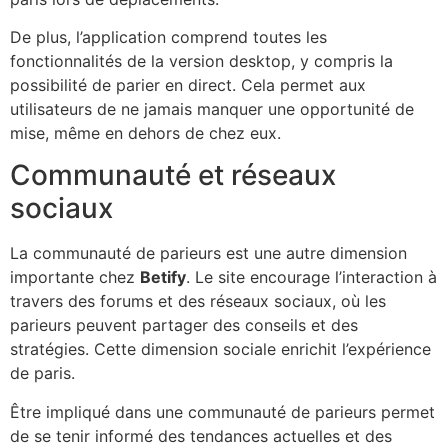
De plus, l’application comprend toutes les
fonctionnalités de la version desktop, y compris la
possibilité de parier en direct. Cela permet aux
utilisateurs de ne jamais manquer une opportunité de
mise, même en dehors de chez eux.
Communauté et réseaux
sociaux
La communauté de parieurs est une autre dimension
importante chez
Betify
. Le site encourage l’interaction à
travers des forums et des réseaux sociaux, où les
parieurs peuvent partager des conseils et des
stratégies. Cette dimension sociale enrichit l’expérience
de paris.
Être impliqué dans une communauté de parieurs permet
de se tenir informé des tendances actuelles et des