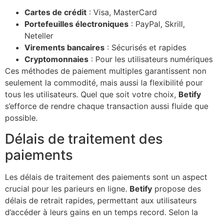
Cartes de crédit
: Visa, MasterCard
Portefeuilles électroniques
: PayPal, Skrill,
Neteller
Virements bancaires
: Sécurisés et rapides
Cryptomonnaies
: Pour les utilisateurs numériques
Ces méthodes de paiement multiples garantissent non
seulement la commodité, mais aussi la flexibilité pour
tous les utilisateurs. Quel que soit votre choix,
Betify
s’efforce de rendre chaque transaction aussi fluide que
possible.
Délais de traitement des
paiements
Les délais de traitement des paiements sont un aspect
crucial pour les parieurs en ligne.
Betify
propose des
délais de retrait rapides, permettant aux utilisateurs
d’accéder à leurs gains en un temps record. Selon la