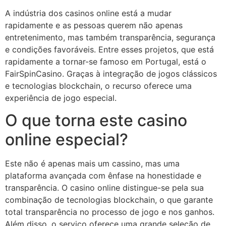
A indústria dos casinos online está a mudar
rapidamente e as pessoas querem não apenas
entretenimento, mas também transparência, segurança
e condições favoráveis. Entre esses projetos, que está
rapidamente a tornar-se famoso em Portugal, está o
FairSpinCasino. Graças à integração de jogos clássicos
e tecnologias blockchain, o recurso oferece uma
experiência de jogo especial.
O que torna este casino
online especial?
Este não é apenas mais um cassino, mas uma
plataforma avançada com ênfase na honestidade e
transparência. O casino online distingue-se pela sua
combinação de tecnologias blockchain, o que garante
total transparência no processo de jogo e nos ganhos.
Além disso, o serviço oferece uma grande seleção de