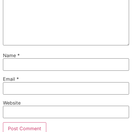
Name
*
Email
*
Website