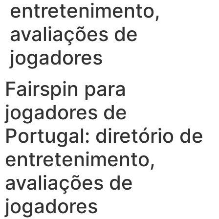
entretenimento,
avaliações de
jogadores
Fairspin para
jogadores de
Portugal: diretório de
entretenimento,
avaliações de
jogadores