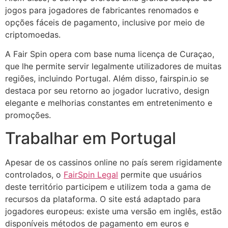
jogos para jogadores de fabricantes renomados e
opções fáceis de pagamento, inclusive por meio de
criptomoedas.
A Fair Spin opera com base numa licença de Curaçao,
que lhe permite servir legalmente utilizadores de muitas
regiões, incluindo Portugal. Além disso, fairspin.io se
destaca por seu retorno ao jogador lucrativo, design
elegante e melhorias constantes em entretenimento e
promoções.
Trabalhar em Portugal
Apesar de os cassinos online no país serem rigidamente
controlados, o
FairSpin Legal
permite que usuários
deste território participem e utilizem toda a gama de
recursos da plataforma. O site está adaptado para
jogadores europeus: existe uma versão em inglês, estão
disponíveis métodos de pagamento em euros e