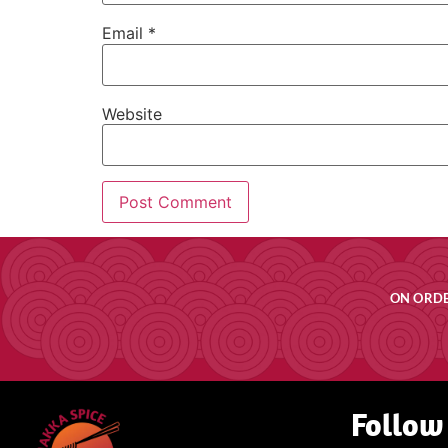
Email
*
Website
ON ORDE
Follow