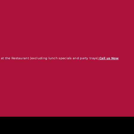
 at the Restaurant (excluding lunch specials and party trays)
Call us Now