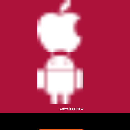
Download Now