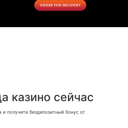
ORDER FOR DELIVERY
а казино сейчас
 и получите бездепозитный бонус от