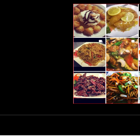
Наслаждайтесь игрой