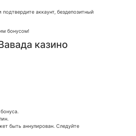
и подтвердите аккаунт, бездепозитный
им бонусом!
Вавада казино
бонуса.
пин.
жет быть аннулирован. Следуйте