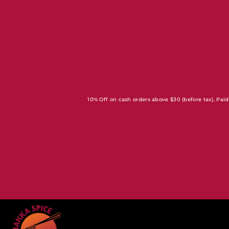
10% Off on cash orders above $30 (before tax), Paid