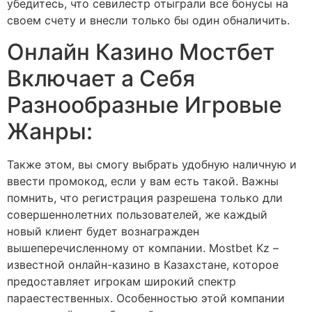
убедитесь, что севилестр отыграли все бонусы на
своем счету и внесли только бы один обналичить.
Онлайн Казино Мостбет
Включает а Себя
Разнообразные Игровые
Жанры:
Также этом, вы смогу выбрать удобную наличную и
ввести промокод, если у вам есть такой. Важны
помнить, что регистрация разрешена только дли
совершеннолетних пользователей, же каждый
новый клиент будет вознагражден
вышеперечисленному от компании. Mostbet Kz –
известной онлайн-казино в Казахстане, которое
предоставляет игрокам широкий спектр
параестественных. Особенностью этой компании