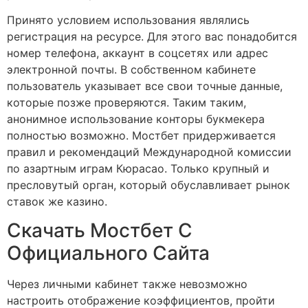
Принято условием использования являлись
регистрация на ресурсе. Для этого вас понадобится
номер телефона, аккаунт в соцсетях или адрес
электронной почты. В собственном кабинете
пользователь указывает все свои точные данные,
которые позже проверяются. Таким таким,
анонимное использование конторы букмекера
полностью возможно. Мостбет придерживается
правил и рекомендаций Международной комиссии
по азартным играм Кюрасао. Только крупный и
пресловутый орган, который обуславливает рынок
ставок же казино.
Скачать Мостбет С
Официального Сайта
Через личными кабинет также невозможно
настроить отображение коэффициентов, пройти