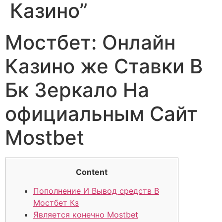
Казино”
Мостбет: Онлайн
Казино же Ставки В
Бк Зеркало На
официальным Сайт
Mostbet
Content
Пополнение И Вывод средств В
Мостбет Кз
Является конечно Mostbet