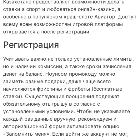
Казахстане предоставляет возможности делать
ставки а спорт и любоваться онлайн-казино, а
особенно в популярном краш-слоте Авиатор. Доступ
всему всем возможностям игровой платформы
открывается а после регистрации.
Регистрация
Учитывать важно не только установленные лимиты,
но и наличии комиссии, а также сроки зачисления
денег на баланс. Ноунсом промокоду можно
заиметь разные подарки, даже чаще всего
начисляются фриспины и фрибеты (бесплатные
ставки). Существующие поощрения подлежат
обязательному отыгрышу в согласно с
установленными условиями. Чтобы не указываете
каждый раз данные вручную, рекомендуем и
авторизационной форме активировать опцию
«Запомнить меня». Если войти же аккаунт не мог,