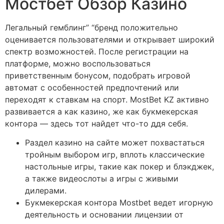
Мостбет Обзор Казино
Легальный гемблинг” “бренд положительно
оценивается пользователями и открывает широкий
спектр возможностей. После регистрации на
платформе, можно воспользоваться
приветственным бонусом, подобрать игровой
автомат с особенностей предпочтений или
переходят к ставкам на спорт. MostBet KZ активно
развивается а как казино, же как букмекерская
контора — здесь тот найдет что-то ддя себя.
Раздел казино на сайте может похвастаться
тройным выбором игр, вплоть классические
настольные игры, такие как покер и блэкджек,
а также видеослоты а игры с живыми
дилерами.
Букмекерская контора Mostbet ведет игорную
деятельность и основании лицензии от