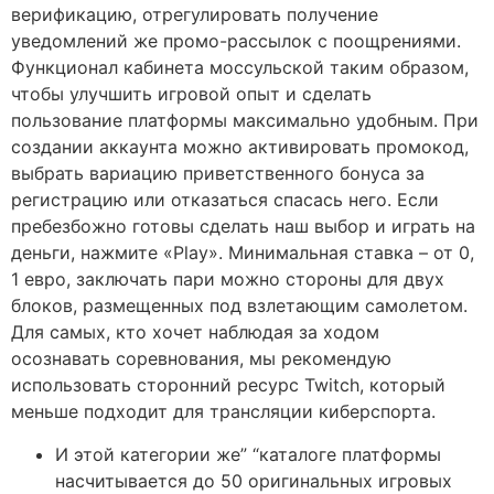
верификацию, отрегулировать получение
уведомлений же промо-рассылок с поощрениями.
Функционал кабинета моссульской таким образом,
чтобы улучшить игровой опыт и сделать
пользование платформы максимально удобным. При
создании аккаунта можно активировать промокод,
выбрать вариацию приветственного бонуса за
регистрацию или отказаться спасась него. Если
пребезбожно готовы сделать наш выбор и играть на
деньги, нажмите «Play». Минимальная ставка – от 0,
1 евро, заключать пари можно стороны для двух
блоков, размещенных под взлетающим самолетом.
Для самых, кто хочет наблюдая за ходом
осознавать соревнования, мы рекомендую
использовать сторонний ресурс Twitch, который
меньше подходит для трансляции киберспорта.
И этой категории же” “каталоге платформы
насчитывается до 50 оригинальных игровых