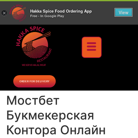
10% Off on cash orders above $30 (before tax), Paid at the Restaurant (excluding lunch
Hakka Spice Food Ordering App
specials and party trays)
Call us Now
View
×
Free - In Google Play
Download Now
WE SERVE HALAL MEAT
ORDER FOR DELIVERY
Мостбет
Букмекерская
Контора Онлайн