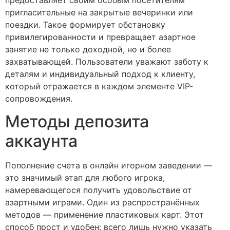
пригласительные на закрытые вечеринки или
поездки. Такое формирует обстановку
привилегированности и превращает азартное
занятие не только доходной, но и более
захватывающей. Пользователи уважают заботу к
деталям и индивидуальный подход к клиенту,
который отражается в каждом элементе VIP-
сопровождения.
Методы депозита
аккаунта
Пополнение счета в онлайн игорном заведении —
это значимый этап для любого игрока,
намеревающегося получить удовольствие от
азартными играми. Один из распространённых
методов — применение пластиковых карт. Этот
способ прост и удобен: всего лишь нужно указать