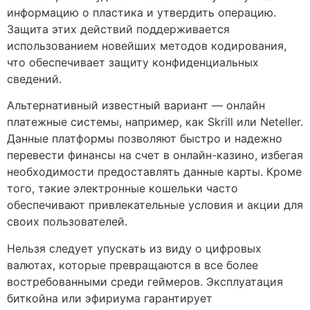
информацию о пластика и утвердить операцию.
Защита этих действий поддерживается
использованием новейших методов кодирования,
что обеспечивает защиту конфиденциальных
сведений.
Альтернативный известный вариант — онлайн
платежные системы, например, как Skrill или Neteller.
Данные платформы позволяют быстро и надежно
перевести финансы на счет в онлайн-казино, избегая
необходимости предоставлять данные карты. Кроме
того, такие электронные кошельки часто
обеспечивают привлекательные условия и акции для
своих пользователей.
Нельзя следует упускать из виду о цифровых
валютах, которые превращаются в все более
востребованными среди геймеров. Эксплуатация
биткойна или эфириума гарантирует