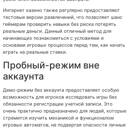
Интернет казино также регулярно предоставляют
тестовые версии развлечений, что позволяет шанс
геймерам проверить навыки без риска потерять
реальные деньги. Данный отличный метод для
начинающих познакомиться с условиями и
основами игровых процессов перед тем, как начать
играть на реальные ставки.
Пробный-режим вне
аккаунта
Демо-режим без аккаунта предоставляет особую
возможность для игроков исследовать игры без
обязанности регистрации учетной записи. Это
очень практично предназначено для людей, которые
стремится изучить механикой и функционалом
игровых автоматов, не подвергая опасности личные