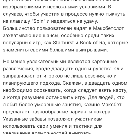
изображениями и несложными условиями. В
случаев, чтобы участия в процессе нужно тыкнуть
на клавишу "Spin" и надеяться на удачу.
Большинство пользователей видят в Максбетслот
захватывающие шансы, особенно среди таких
популярных игр, как Starburst и Book of Ra, которые
знамениты своими большими выигрышами.
Не менее увлекательными являются карточные
развлечения, вроде двадцать одно и рулетка. Они
запрашивают от игроков не лишь везения, но и
планирующего подхода. Скажем, в двадцать одном
необходимо осознавать, когда следует взять карту,
а когда разумнее остановить игру. Для людей, кто
любит более умеренные занятия, казино Максбет
предлагает разнообразные варианты покера.
Указанные забавы позволяют участникам
использовать свои умения и тактики для
увеличения возможностей выиграть.