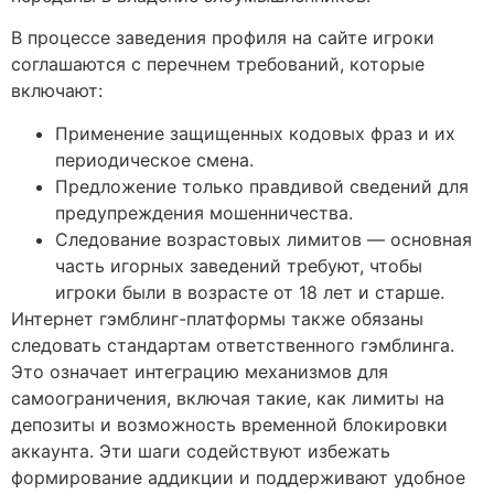
В процессе заведения профиля на сайте игроки
соглашаются с перечнем требований, которые
включают:
Применение защищенных кодовых фраз и их
периодическое смена.
Предложение только правдивой сведений для
предупреждения мошенничества.
Следование возрастовых лимитов — основная
часть игорных заведений требуют, чтобы
игроки были в возрасте от 18 лет и старше.
Интернет гэмблинг-платформы также обязаны
следовать стандартам ответственного гэмблинга.
Это означает интеграцию механизмов для
самоограничения, включая такие, как лимиты на
депозиты и возможность временной блокировки
аккаунта. Эти шаги содействуют избежать
формирование аддикции и поддерживают удобное