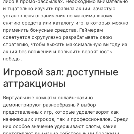
либо в промо-рассылках. Необходимо внимательно
и тщательно изучить правила акции: зачастую
установлены ограничения по максимальному
снятию средств или каталогу игр, в которых можно
применить бонусные средства. Геймерам
советуется скрупулезно разрабатывать свою
стратегию, чтобы выжать максимальную выгоду из
акций без вложений и повысить вероятность
победы.
Игровой зал: доступные
аттракционы
Виртуальные комнаты онлайн-казино
демонстрируют разнообразный выбор
представленных игр, которые удовлетворят как
начинающих игроков, так и профессионалов. Среди
них особое значение удерживают слоты, какие
притягивают внимание собственными броскими