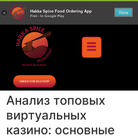
10% Off on cash orders above $30 (before tax), Paid at the Restaurant (excluding lunch
Hakka Spice Food Ordering App
specials and party trays)
Call us Now
View
×
Free - In Google Play
Download Now
WE SERVE HALAL MEAT
ORDER FOR DELIVERY
Анализ топовых
виртуальных
казино: основные