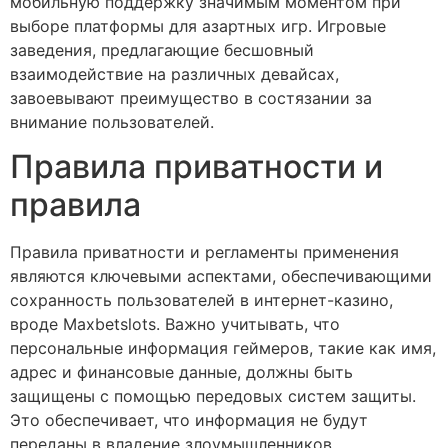
мобильную поддержку значимым моментом при
выборе платформы для азартных игр. Игровые
заведения, предлагающие бесшовный
взаимодействие на различных девайсах,
завоевывают преимущество в состязании за
внимание пользователей.
Правила приватности и
правила
Правила приватности и регламенты применения
являются ключевыми аспектами, обеспечивающими
сохранность пользователей в интернет-казино,
вроде Maxbetslots. Важно учитывать, что
персональные информация геймеров, такие как имя,
адрес и финансовые данные, должны быть
защищены с помощью передовых систем защиты.
Это обеспечивает, что информация не будут
переданы в владение злоумышленников.