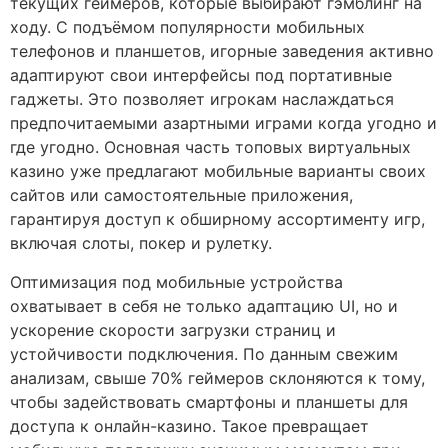
текущих геймеров, которые выбирают гэмблинг на
ходу. С подъёмом популярности мобильных
телефонов и планшетов, игорные заведения активно
адаптируют свои интерфейсы под портативные
гаджеты. Это позволяет игрокам наслаждаться
предпочитаемыми азартными играми когда угодно и
где угодно. Основная часть топовых виртуальных
казино уже предлагают мобильные варианты своих
сайтов или самостоятельные приложения,
гарантируя доступ к обширному ассортименту игр,
включая слоты, покер и рулетку.
Оптимизация под мобильные устройства
охватывает в себя не только адаптацию UI, но и
ускорение скорости загрузки страниц и
устойчивости подключения. По данным свежим
анализам, свыше 70% геймеров склоняются к тому,
чтобы задействовать смартфоны и планшеты для
доступа к онлайн-казино. Такое превращает