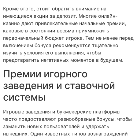
Кроме этого, стоит обратить внимание на
имеющиеся акции за депозит. Многие онлайн-
казино дают привлекательные начальные премии,
каковые в состоянии весьма приумножить
первоначальный бюджет игрока. Тем не менее перед
включением бонуса рекомендуется тщательно
изучить условия его выполнения, чтобы
предотвратить негативных моментов в будущем.
Премии игорного
заведения и ставочной
системы
Игровые заведения и букмекерские платформы
часто предоставляют разнообразные бонусы, чтобы
заманить новых пользователей и удержать
нынешних. Один известных типов вознаграждений