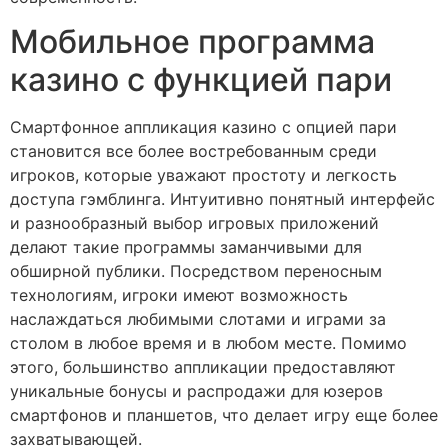
Мобильное программа
казино с функцией пари
Смартфонное аппликация казино с опцией пари
становится все более востребованным среди
игроков, которые уважают простоту и легкость
доступа гэмблинга. Интуитивно понятный интерфейс
и разнообразный выбор игровых приложений
делают такие программы заманчивыми для
обширной публики. Посредством переносным
технологиям, игроки имеют возможность
наслаждаться любимыми слотами и играми за
столом в любое время и в любом месте. Помимо
этого, большинство аппликации предоставляют
уникальные бонусы и распродажи для юзеров
смартфонов и планшетов, что делает игру еще более
захватывающей.