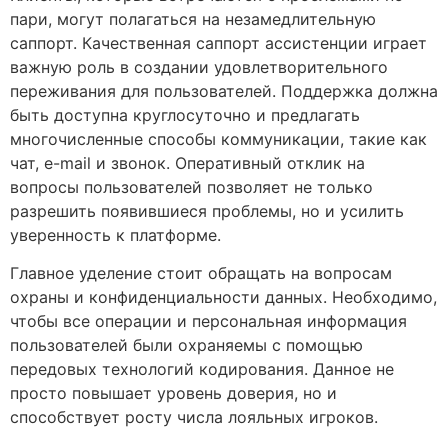
пари, могут полагаться на незамедлительную
саппорт. Качественная саппорт ассистенции играет
важную роль в создании удовлетворительного
переживания для пользователей. Поддержка должна
быть доступна круглосуточно и предлагать
многочисленные способы коммуникации, такие как
чат, e-mail и звонок. Оперативный отклик на
вопросы пользователей позволяет не только
разрешить появившиеся проблемы, но и усилить
уверенность к платформе.
Главное уделение стоит обращать на вопросам
охраны и конфиденциальности данных. Необходимо,
чтобы все операции и персональная информация
пользователей были охраняемы с помощью
передовых технологий кодирования. Данное не
просто повышает уровень доверия, но и
способствует росту числа лояльных игроков.