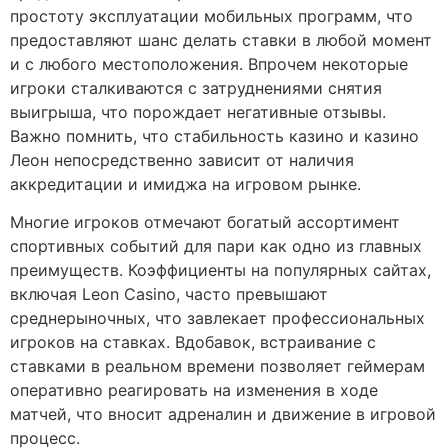
простоту эксплуатации мобильных программ, что
предоставляют шанс делать ставки в любой момент
и с любого местоположения. Впрочем некоторые
игроки сталкиваются с затруднениями снятия
выигрыша, что порождает негативные отзывы.
Важно помнить, что стабильность казино и казино
Леон непосредственно зависит от наличия
аккредитации и имиджа на игровом рынке.
Многие игроков отмечают богатый ассортимент
спортивных событий для пари как одно из главных
преимуществ. Коэффициенты на популярных сайтах,
включая Leon Casino, часто превышают
среднерыночных, что завлекает профессиональных
игроков на ставках. Вдобавок, встраивание с
ставками в реальном времени позволяет геймерам
оперативно реагировать на изменения в ходе
матчей, что вносит адреналин и движение в игровой
процесс.