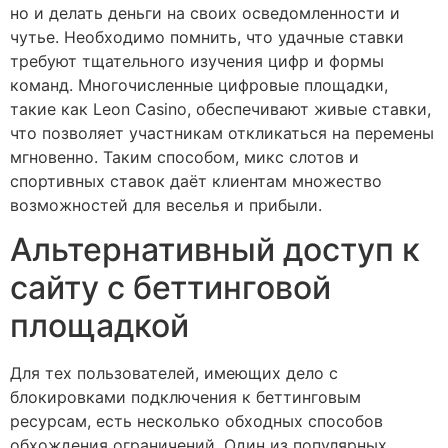
но и делать деньги на своих осведомленности и
чутье. Необходимо помнить, что удачные ставки
требуют тщательного изучения цифр и формы
команд. Многочисленные цифровые площадки,
такие как Leon Casino, обеспечивают живые ставки,
что позволяет участникам откликаться на перемены
мгновенно. Таким способом, микс слотов и
спортивных ставок даёт клиентам множество
возможностей для веселья и прибыли.
Альтернативный доступ к
сайту с беттинговой
площадкой
Для тех пользователей, имеющих дело с
блокировками подключения к беттинговым
ресурсам, есть несколько обходных способов
обхождения ограничений. Один из популярных