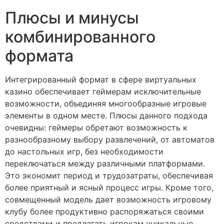
Плюсы и минусы
комбинированного
формата
Интегрированный формат в сфере виртуальных
казино обеспечивает геймерам исключительные
возможности, объединяя многообразные игровые
элементы в одном месте. Плюсы данного подхода
очевидны: геймеры обретают возможность к
разнообразному выбору развлечений, от автоматов
до настольных игр, без необходимости
переключаться между различными платформами.
Это экономит период и трудозатраты, обеспечивая
более приятный и ясный процесс игры. Кроме того,
совмещенный модель дает возможность игровому
клубу более продуктивно распоряжаться своими
средствами и предлагать игрокам уникальные