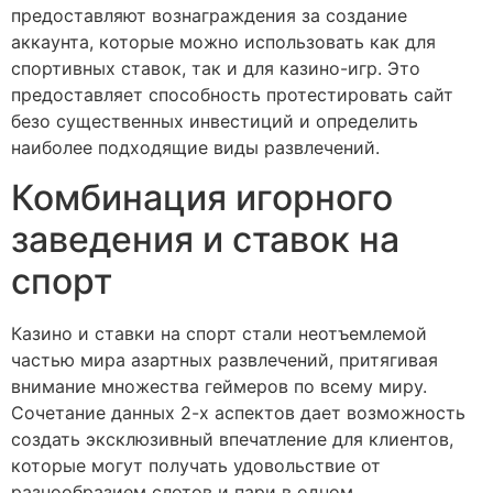
предоставляют вознаграждения за создание
аккаунта, которые можно использовать как для
спортивных ставок, так и для казино-игр. Это
предоставляет способность протестировать сайт
безо существенных инвестиций и определить
наиболее подходящие виды развлечений.
Комбинация игорного
заведения и ставок на
спорт
Казино и ставки на спорт стали неотъемлемой
частью мира азартных развлечений, притягивая
внимание множества геймеров по всему миру.
Сочетание данных 2-х аспектов дает возможность
создать эксклюзивный впечатление для клиентов,
которые могут получать удовольствие от
разнообразием слотов и пари в одном