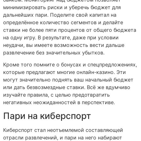
минимизировать риски и уберечь бюджет для
дальнейших пари. Поделите свой капитал на
определённое количество сегментов и делайте
ставки не более пяти процентов от общего бюджета
на одну игру. В результате, даже при условии
неудачи, вы имеете возможность вести дальше
развлечение без значительных убытков.
Кроме того помните о бонусах и спецпредложениях,
которые предлагают многие онлайн-казино. Эти
могут значительно поднять ваш начальный бюджет
или дать безвозмездные ставки. Всё же вдумчиво
изучайте правила, с целью предотвратить
негативных неожиданностей в перспективе.
Пари на киберспорт
Киберспорт стал неотъемлемой составляющей
отрасли развлечений, и пари на него набирают