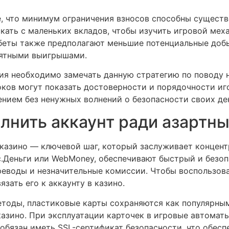
, что минимум ограничения взносов способны существе
ать с маленьких вкладов, чтобы изучить игровой мех
 беты также предполагают меньшие потенциальные доб
оятными выигрышами.
ния необходимо замечать данную стратегию по поводу
оков могут показать достоверности и порядочности иг
ением без ненужных волнений о безопасности своих ден
лнить аккаунт ради азартны
 казино — ключевой шаг, который заслуживает концент
с.Деньги или WebMoney, обеспечивают быстрый и безо
реводы и незначительные комиссии. Чтобы воспользов
зать его к аккаунту в казино.
етоды, пластиковые карты сохраняются как популярным
азино. При эксплуатации карточек в игровые автоматы
обязан иметь SSL-сертификат безопасности, что обес