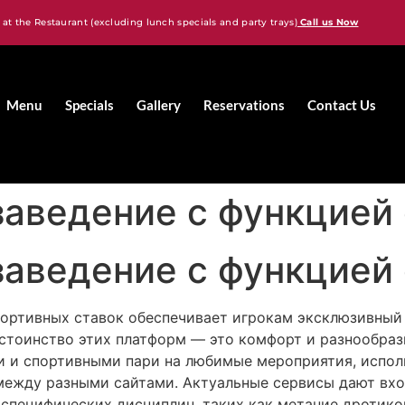
 at the Restaurant (excluding lunch specials and party trays)
Call us Now
Menu
Specials
Gallery
Reservations
Contact Us
заведение с функцией 
заведение с функцией 
портивных ставок обеспечивает игрокам эксклюзивный 
стоинство этих платформ — это комфорт и разнообраз
 и спортивными пари на любимые мероприятия, исполь
 между разными сайтами. Актуальные сервисы дают вх
 специфических дисциплин, таких как метание дротиков