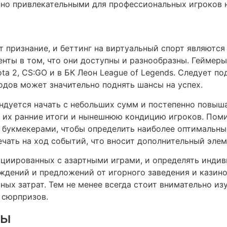
нно привлекательными для профессиональных игроков н
т
 признание, и беттинг на виртуальный спорт являютс
енты в том, что они доступны и разнообразны. Геймер
ta 2, CS:GO и в БК Леон League of Legends. Следует п
одов может значительно поднять шансы на успех.
ендуется начать с небольших сумм и постепенно повыш
, их ранние итоги и нынешнюю кондицию игроков. Поми
букмекерами, чтобы определить наиболее оптимальные
ать на ход событий, что вносит дополнительный элеме
оциированных с азартными играми, и определять инди
ждений и предложений от игорного заведения и казин
ных затрат. Тем не менее всегда стоит внимательно из
 сюрпризов.
сы