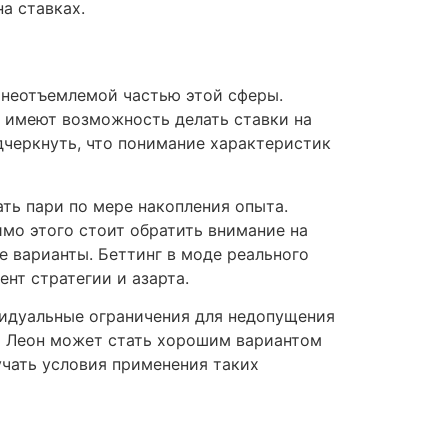
а ставках.
я неотъемлемой частью этой сферы.
ы имеют возможность делать ставки на
одчеркнуть, что понимание характеристик
ать пари по мере накопления опыта.
мо этого стоит обратить внимание на
 варианты. Беттинг в моде реального
нт стратегии и азарта.
видуальные ограничения для недопущения
о Леон может стать хорошим вариантом
учать условия применения таких