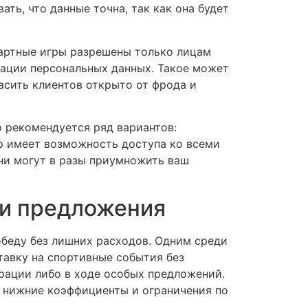
ать, что данные точна, так как она будет
зартные игры разрешены только лицам
кации персональных данных. Такое может
асить клиентов открыто от фрода и
о рекомендуется ряд вариантов:
р имеет возможность доступа ко всеми
они могут в разы приумножить ваш
 и предложения
обеду без лишних расходов. Одним среди
тавку на спортивные события без
рации либо в ходе особых предложений.
ак нижние коэффициенты и ограничения по