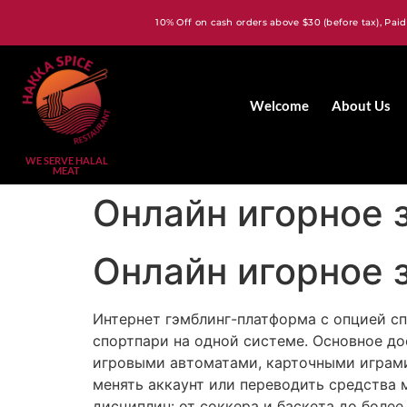
10% Off on cash orders above $30 (before tax), Paid
Welcome
About Us
WE SERVE HALAL
MEAT
Онлайн игорное 
Онлайн игорное 
Интернет гэмблинг-платформа с опцией с
спортпари на одной системе. Основное до
игровыми автоматами, карточными играми
менять аккаунт или переводить средства
дисциплин: от соккера и баскета до более