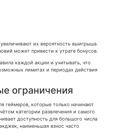
 увеличивают их вероятность выигрыша.
ловий может привести к утрате бонусов.
авила каждой акции и учитывать, что
озможных лимитах и периодах действия
ые ограничения
ля геймеров, которые только начинают
чётом категории развлечения и самого
ечивает доступность для большого числа
лэкджек, наименьшая взнос часто