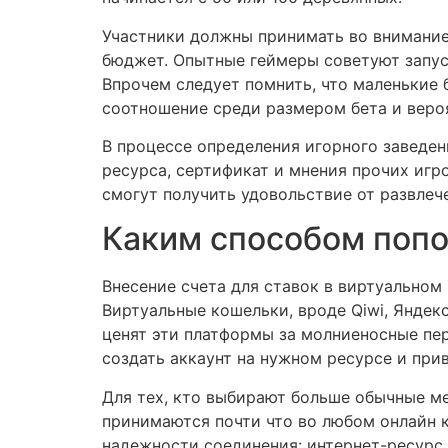
Участники должны принимать во внимание
бюджет. Опытные геймеры советуют запуск
Впрочем следует помнить, что маленькие
соотношение среди размером бета и вер
В процессе определения игорного заведе
ресурса, сертификат и мнения прочих игр
смогут получить удовольствие от развлеч
Каким способом попо
Внесение счета для ставок в виртуальном
Виртуальные кошельки, вроде Qiwi, Яндек
ценят эти платформы за молниеносные пе
создать аккаунт на нужном ресурсе и привя
Для тех, кто выбирают больше обычные м
принимаются почти что во любом онлайн к
надежности соединения: интернет-ресурс 