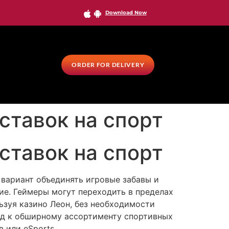
Download Now
ORDER FOR DELIVERY
ставок на спорт
ставок на спорт
вариант объединять игровые забавы и
ие. Геймеры могут переходить в пределах
зуя казино Леон, без необходимости
од к обширному ассортименту спортивных
 или eSports.