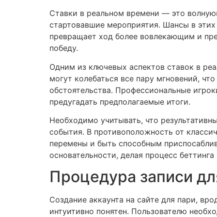
Ставки в реальном времени — это волнующ
стартовавшие мероприятия. Шансы в этих 
превращает ход более вовлекающим и пре
победу.
Одним из ключевых аспектов ставок в ре
могут колебаться все пару мгновений, чт
обстоятельства. Профессиональные игроки
предугадать предполагаемые итоги.
Необходимо учитывать, что результативные
события. В противоположность от классич
перемены и быть способным приспосаблива
основательности, делая процесс беттинга
Процедура записи дл
Создание аккаунта на сайте для пари, вро
интуитивно понятен. Пользователю необхо