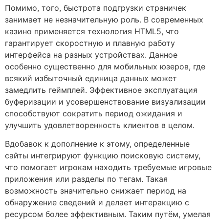
Помимо, того, быстрота подгрузки страничек
занимает не незначительную роль. В современных
казино применяется технология HTML5, что
гарантирует скоростную и плавную работу
интерфейса на разных устройствах. Данное
особенно существенно для мобильных юзеров, где
всякий избыточный единица данных может
замедлить геймплей. Эффективное эксплуатация
буферизации и усовершенствование визуализации
способствуют сократить период ожидания и
улучшить удовлетворенность клиентов в целом.
Вдобавок к дополнение к этому, определенные
сайты интегрируют функцию поисковую систему,
что помогает игрокам находить требуемые игровые
приложения или разделы по тегам. Такая
возможность значительно снижает период на
обнаружение сведений и делает интеракцию с
ресурсом более эффективным. Таким путём, умелая