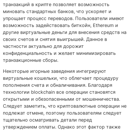
транзакций в крипте позволяет возможность
миновать стандартных банков, что ускоряет и
упрощает процесс переводов. Пользователи имеют
возможность задействовать биткойн, Ethereum и
другие виртуальные деньги для внесения средств на
своих счетов и снятия выигрышей. Данное в
частности актуально для дорожит
конфиденциальность и желает минимизировать
транзакционные сборы.
Некоторые игорные заведения интегрируют
виртуальные кошельки, что облегчает процедуру
пополнения счета и обналичивания. Благодаря
технологии blockchain все операции становятся
открытыми и обезопасенными от мошенничества.
Следует заметить, что криптовалютные операции не
подлежат отмене, поэтому пользователям следует
тщательно осматривать детали перед
утверждением оплаты. Однако этот фактор также