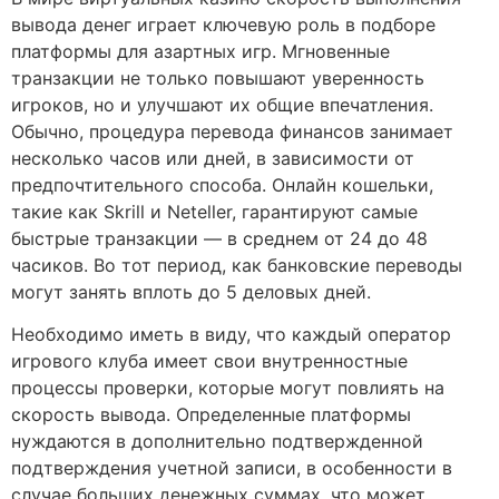
вывода денег играет ключевую роль в подборе
платформы для азартных игр. Мгновенные
транзакции не только повышают уверенность
игроков, но и улучшают их общие впечатления.
Обычно, процедура перевода финансов занимает
несколько часов или дней, в зависимости от
предпочтительного способа. Онлайн кошельки,
такие как Skrill и Neteller, гарантируют самые
быстрые транзакции — в среднем от 24 до 48
часиков. Во тот период, как банковские переводы
могут занять вплоть до 5 деловых дней.
Необходимо иметь в виду, что каждый оператор
игрового клуба имеет свои внутренностные
процессы проверки, которые могут повлиять на
скорость вывода. Определенные платформы
нуждаются в дополнительно подтвержденной
подтверждения учетной записи, в особенности в
случае больших денежных суммах, что может