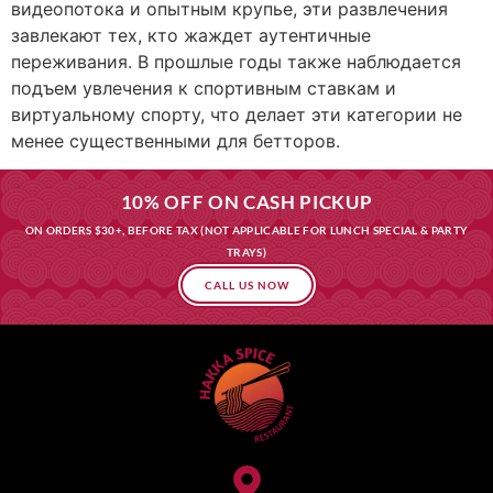
видеопотока и опытным крупье, эти развлечения
завлекают тех, кто жаждет аутентичные
переживания. В прошлые годы также наблюдается
подъем увлечения к спортивным ставкам и
виртуальному спорту, что делает эти категории не
менее существенными для бетторов.
10% OFF ON CASH PICKUP
ON ORDERS $30+, BEFORE TAX (NOT APPLICABLE FOR LUNCH SPECIAL & PARTY
TRAYS)
CALL US NOW