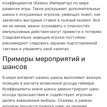
коэффициентов (Казино Император) по мере
развития игры. Такое раскрывает дополнительные
шансы к искушенных игроков, умеющих знают, как
заключать выгодные ставки в нужный момент. Всё
же не менее, важно осознавать о опасностях:
импульсивные действия могут привести к потерям.
Следовательно знающие игроки постоянно
рекомендуют следовать заранее подготовленной
тактики и управлять свой капитал.
Примеры мероприятий и
шансов
В мире интернет-казино шансы выполняют важную
позицию в расчете возможной дохода геймера.
Коэффициенты иначе шансы демонстрируют шанс
исхода происшествия и содействуют игрокам
делать взвешенные выборы. Скажем, в рамках
игровом процессе рулетка шанс на падение