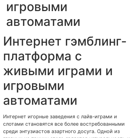
игровыми
автоматами
Интернет гэмблинг-
платформа с
живыми играми и
игровыми
автоматами
Интернет игорные заведения с лайв-играми и
слотами становятся все более востребованными
среди энтузиастов азартного досуга. Одной из