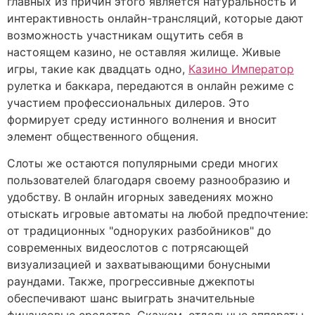
главных из причин этого является натуральность и
интерактивность онлайн-трансляций, которые дают
возможность участникам ощутить себя в
настоящем казино, не оставляя жилище. Живые
игры, такие как двадцать одно,
Казино Император
рулетка и баккара, передаются в онлайн режиме с
участием профессиональных дилеров. Это
формирует среду истинного волнения и вносит
элемент общественного общения.
Слоты же остаются популярными среди многих
пользователей благодаря своему разнообразию и
удобству. В онлайн игорных заведениях можно
отыскать игровые автоматы на любой предпочтение:
от традиционных "одноруких разбойников" до
современных видеослотов с потрясающей
визуализацией и захватывающими бонусными
раундами. Также, прогрессивные джекпоты
обеспечивают шанс выиграть значительные