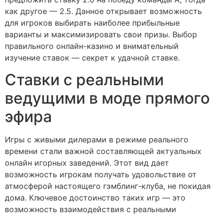
как другое — 2.5. Данное открывает возможность
для игроков выбирать наиболее прибыльные
варианты и максимизировать свои призы. Выбор
правильного онлайн-казино и внимательный
изучение ставок — секрет к удачной ставке.
Ставки с реальными
ведущими в моде прямого
эфира
Игры с живыми дилерами в режиме реального
времени стали важной составляющей актуальных
онлайн игорных заведений. Этот вид дает
возможность игрокам получать удовольствие от
атмосферой настоящего гэмблинг-клуба, не покидая
дома. Ключевое достоинство таких игр — это
возможность взаимодействия с реальными