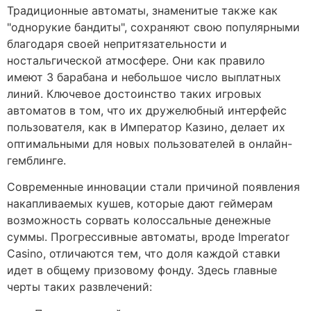
Традиционные автоматы, знаменитые также как
"однорукие бандиты", сохраняют свою популярными
благодаря своей непритязательности и
ностальгической атмосфере. Они как правило
имеют 3 барабана и небольшое число выплатных
линий. Ключевое достоинство таких игровых
автоматов в том, что их дружелюбный интерфейс
пользователя, как в Император Казино, делает их
оптимальными для новых пользователей в онлайн-
гемблинге.
Современные инновации стали причиной появления
накапливаемых кушев, которые дают геймерам
возможность сорвать колоссальные денежные
суммы. Прогрессивные автоматы, вроде Imperator
Casino, отличаются тем, что доля каждой ставки
идет в общему призовому фонду. Здесь главные
черты таких развлечений: