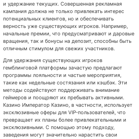
и удержание текущих. Совершенная рекламная
кампания должна не только привлекать интерес
потенциальных клиентов, но и обеспечивать
верность уже существующих игроков. Например,
начальные премии, что предусматривают и даровые
вращения, так и бонусы на депозит, способны быть
отличным стимулом для свежих участников.
Для удержания существующих игроков
гемблинговой платформы зачастую предлагают
программы лояльности и частые мероприятия,
такие как недельные состязания или кэшбэк. Эти
методы содействуют поддерживать внимание
геймеров и поощряют их пребывать активными.
Казино Император Казино, в частности, использует
эксклюзивные оферы для VIP-пользователей, что
превращает их планы более привлекательными и
эксклюзивными. С помощью этому подходу,
заведения могут значительно нарастить свои