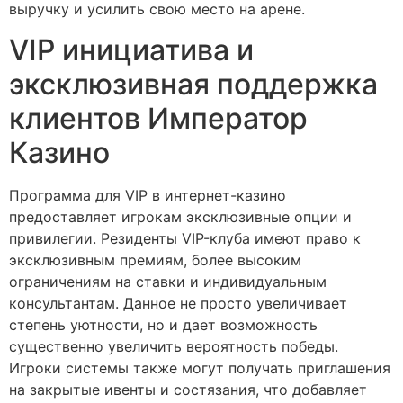
выручку и усилить свою место на арене.
VIP инициатива и
эксклюзивная поддержка
клиентов Император
Казино
Программа для VIP в интернет-казино
предоставляет игрокам эксклюзивные опции и
привилегии. Резиденты VIP-клуба имеют право к
эксклюзивным премиям, более высоким
ограничениям на ставки и индивидуальным
консультантам. Данное не просто увеличивает
степень уютности, но и дает возможность
существенно увеличить вероятность победы.
Игроки системы также могут получать приглашения
на закрытые ивенты и состязания, что добавляет