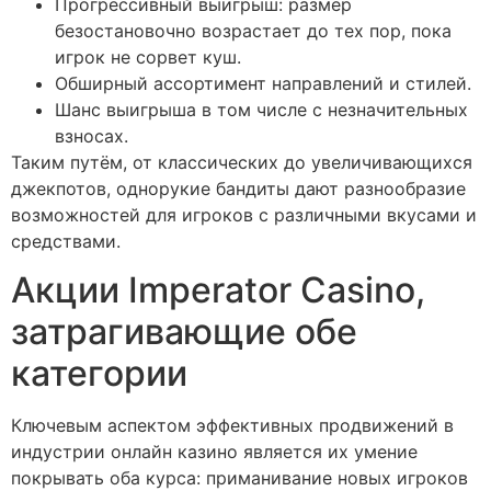
Прогрессивный выигрыш: размер
безостановочно возрастает до тех пор, пока
игрок не сорвет куш.
Обширный ассортимент направлений и стилей.
Шанс выигрыша в том числе с незначительных
взносах.
Таким путём, от классических до увеличивающихся
джекпотов, однорукие бандиты дают разнообразие
возможностей для игроков с различными вкусами и
средствами.
Акции Imperator Casino,
затрагивающие обе
категории
Ключевым аспектом эффективных продвижений в
индустрии онлайн казино является их умение
покрывать оба курса: приманивание новых игроков