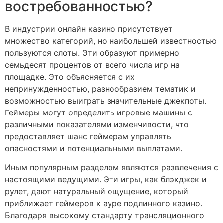
востребованностью?
В индустрии онлайн казино присутствует
множество категорий, но наибольшей известностью
пользуются слоты. Эти образуют примерно
семьдесят процентов от всего числа игр на
площадке. Это объясняется с их
непринужденностью, разнообразием тематик и
возможностью выиграть значительные джекпоты.
Геймеры могут определить игровые машины с
различными показателями изменчивости, что
предоставляет шанс геймерам управлять
опасностями и потенциальными выплатами.
Иным популярным разделом являются развлечения с
настоящими ведущими. Эти игры, как блэкджек и
рулет, дают натуральный ощущение, который
приближает геймеров к ауре подлинного казино.
Благодаря высокому стандарту трансляционного