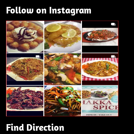
Follow on Instagram
Find Direction