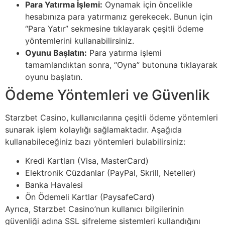
Para Yatırma İşlemi:
Oynamak için öncelikle
hesabınıza para yatırmanız gerekecek. Bunun için
“Para Yatır” sekmesine tıklayarak çeşitli ödeme
yöntemlerini kullanabilirsiniz.
Oyunu Başlatın:
Para yatırma işlemi
tamamlandıktan sonra, “Oyna” butonuna tıklayarak
oyunu başlatın.
Ödeme Yöntemleri ve Güvenlik
Starzbet Casino, kullanıcılarına çeşitli ödeme yöntemleri
sunarak işlem kolaylığı sağlamaktadır. Aşağıda
kullanabileceğiniz bazı yöntemleri bulabilirsiniz:
Kredi Kartları (Visa, MasterCard)
Elektronik Cüzdanlar (PayPal, Skrill, Neteller)
Banka Havalesi
Ön Ödemeli Kartlar (PaysafeCard)
Ayrıca, Starzbet Casino’nun kullanıcı bilgilerinin
güvenliği adına SSL şifreleme sistemleri kullandığını