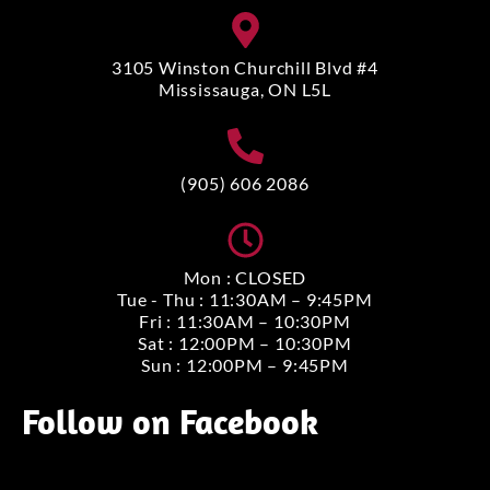
3105 Winston Churchill Blvd #4
Mississauga, ON L5L
(905) 606 2086
Mon : CLOSED
Tue - Thu : 11:30AM – 9:45PM
Fri : 11:30AM – 10:30PM
Sat : 12:00PM – 10:30PM
Sun : 12:00PM – 9:45PM
Follow on Facebook