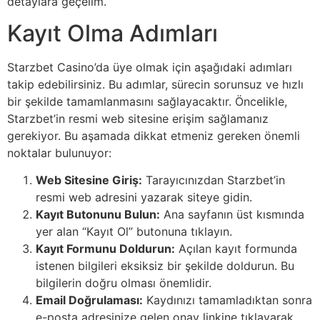
detaylara geçelim.
Kayıt Olma Adımları
Starzbet Casino’da üye olmak için aşağıdaki adımları
takip edebilirsiniz. Bu adımlar, sürecin sorunsuz ve hızlı
bir şekilde tamamlanmasını sağlayacaktır. Öncelikle,
Starzbet’in resmi web sitesine erişim sağlamanız
gerekiyor. Bu aşamada dikkat etmeniz gereken önemli
noktalar bulunuyor:
Web Sitesine Giriş:
Tarayıcınızdan Starzbet’in
resmi web adresini yazarak siteye gidin.
Kayıt Butonunu Bulun:
Ana sayfanın üst kısmında
yer alan “Kayıt Ol” butonuna tıklayın.
Kayıt Formunu Doldurun:
Açılan kayıt formunda
istenen bilgileri eksiksiz bir şekilde doldurun. Bu
bilgilerin doğru olması önemlidir.
Email Doğrulaması:
Kaydınızı tamamladıktan sonra
e-posta adresinize gelen onay linkine tıklayarak