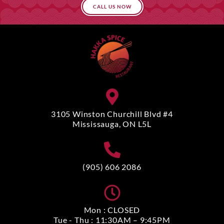
CALL US NOW
3105 Winston Churchill Blvd #4
Mississauga, ON L5L
(905) 606 2086
Mon : CLOSED
Tue - Thu : 11:30AM – 9:45PM