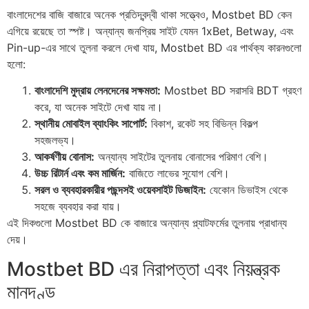
বাংলাদেশের বাজি বাজারে অনেক প্রতিদ্বন্দ্বী থাকা সত্ত্বেও, Mostbet BD কেন
এগিয়ে রয়েছে তা স্পষ্ট। অন্যান্য জনপ্রিয় সাইট যেমন 1xBet, Betway, এবং
Pin-up-এর সাথে তুলনা করলে দেখা যায়, Mostbet BD এর পার্থক্য কারনগুলো
হলো:
বাংলাদেশি মুদ্রায় লেনদেনের সক্ষমতা:
Mostbet BD সরাসরি BDT গ্রহণ
করে, যা অনেক সাইটে দেখা যায় না।
স্থানীয় মোবাইল ব্যাংকিং সাপোর্ট:
বিকাশ, রকেট সহ বিভিন্ন বিকল্প
সহজলভ্য।
আকর্ষণীয় বোনাস:
অন্যান্য সাইটের তুলনায় বোনাসের পরিমাণ বেশি।
উচ্চ রিটার্ন এবং কম মার্জিন:
বাজিতে লাভের সুযোগ বেশি।
সরল ও ব্যবহারকারীর পছন্দসই ওয়েবসাইট ডিজাইন:
যেকোন ডিভাইস থেকে
সহজে ব্যবহার করা যায়।
এই দিকগুলো Mostbet BD কে বাজারে অন্যান্য প্ল্যাটফর্মের তুলনায় প্রাধান্য
দেয়।
Mostbet BD এর নিরাপত্তা এবং নিয়ন্ত্রক
মানদণ্ড