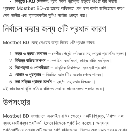
বিস্তৃত FAQ সেকশন:
প্রায় সকল প্রশ্নের উত্তর পাওয়া যায় সহজে।
গ্রাহকরা Mostbet BD-তে তাদের অভিজ্ঞতা বেশ ভাল বলেই জানিয়েছেন কারণ
সেবা নমনীয় এবং ব্যবহারকারীর সুবিধা সর্বোচ্চ গুরুত্ব পায়।
নির্বাচন করার জন্য ৫টি প্রধান কারণ
Mostbet BD বেছে নেওয়ার জন্য নিচের ৫টি প্রধান কারণ:
সহজ ও দ্রুত লেনদেন
– দেশীয় পেমেন্ট গেটওয়ে সহ পেমেন্ট প্রসেসিং দ্রুত।
বিভিন্ন বাজির অপশন
– স্পোর্টস, ক্যাসিনো, লাইভ বাজি সমন্বিত।
নিরাপত্তা ও গোপনীয়তা
– আধুনিক নিরাপত্তা ব্যবস্থা প্রয়োগ।
বোনাস ও পুরস্কার
– নিয়মিত আকর্ষণীয় অফার পেতে পারেন।
সদা সক্রিয় গ্রাহক সমর্থন
– ২৪/৭ সহায়তার নিশ্চয়তা।
এই কারণগুলো ঝুঁকি কমিয়ে বাজিতে মজা ও লাভজনকতা প্রদান করে।
উপসংহার
Mostbet BD বাংলাদেশে অনলাইন বাজির ক্ষেত্রে একটি বিশ্বস্ত, নিরাপদ এবং
ব্যবহারকারীবান্ধব প্ল্যাটফর্ম হিসেবে নিজেকে প্রতিষ্ঠিত করেছে। অন্যান্য
প্রতিযোগীদের তুলনায় এটি অনেক বেশি সুবিধাজনক, নিরাপদ এবং দ্রুত গ্রাহক সেবার