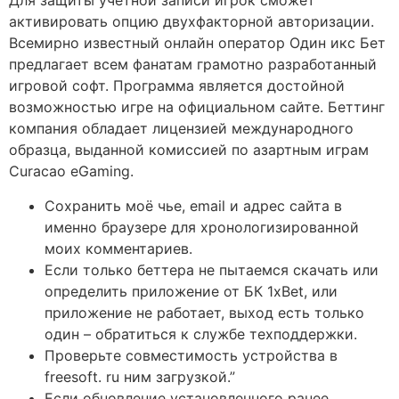
Для защиты учетной записи игрок сможет
активировать опцию двухфакторной авторизации.
Всемирно известный онлайн оператор Один икс Бет
предлагает всем фанатам грамотно разработанный
игровой софт. Программа является достойной
возможностью игре на официальном сайте. Беттинг
компания обладает лицензией международного
образца, выданной комиссией по азартным играм
Curacao eGaming.
Сохранить моё чье, email и адрес сайта в
именно браузере для хронологизированной
моих комментариев.
Если только беттера не пытаемся скачать или
определить приложение от БК 1xBet, или
приложение не работает, выход есть только
один – обратиться к службе техподдержки.
Проверьте совместимость устройства в
freesoft. ru ним загрузкой.”
Если обновление установленного ранее