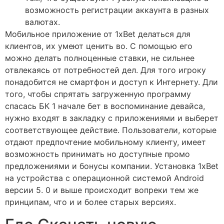
возможность регистрации аккаунта в разных
валютах.
Мобильное приложение от 1xBet делаться для
клиентов, их умеют ценить во. С помощью его
можно делать полноценные ставки, не сильнее
отвлекаясь от потребностей дел. Для того игроку
понадобится не смартфон и доступ к Интернету. Дли
того, чтобы спрятать загруженную программу
спасась БК 1 начале бет в воспоминание девайса,
нужно входят в закладку с приложениями и выберет
соответствующее действие. Пользователи, которые
отдают предпочтение мобильному клиенту, имеет
возможность принимать но доступные промо
предложениями и бонусы компании. Установка 1xBet
на устройства с операционной системой Android
версии 5. 0 и выше происходит вопреки тем же
принципам, что и и более старых версиях.