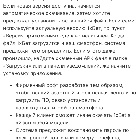
Если новая версия доступна, начнется
автоматическое скачивание, затем хотите
предложат установить оставшийся файл. Если сами
используйте актуальную версию 1хБет, то пункт
«Версия приложения» сделано неактивен. Когда
файл 1хБет загрузится и ваш смартфон, система
предложит его определить. Если этого даже
произошло, найдите скаченный APK-файл в папке
«Загрузки» или в панели уведомлений, же начните
установку приложения.
Фирменный софт разработан тем образом,
чтобы всякий азартный игрок нельзя легко и но
загрузить ПО, резво установить и
наслаждаться игрой со смартфона.
Каждый клиент сможет иначе скачать 1xBet а
айфон любой модели.
Система предложит восстановить пароль по
электронной почте или номеру телефона,