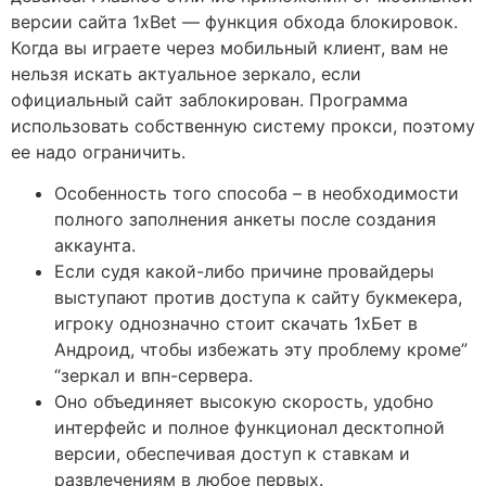
версии сайта 1xBet — функция обхода блокировок.
Когда вы играете через мобильный клиент, вам не
нельзя искать актуальное зеркало, если
официальный сайт заблокирован. Программа
использовать собственную систему прокси, поэтому
ее надо ограничить.
Особенность того способа – в необходимости
полного заполнения анкеты после создания
аккаунта.
Если судя какой-либо причине провайдеры
выступают против доступа к сайту букмекера,
игроку однозначно стоит скачать 1хБет в
Андроид, чтобы избежать эту проблему кроме”
“зеркал и впн-сервера.
Оно объединяет высокую скорость, удобно
интерфейс и полное функционал десктопной
версии, обеспечивая доступ к ставкам и
развлечениям в любое первых.