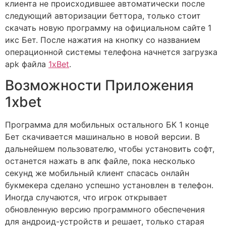
клиента не происходившее автоматически после
следующий авторизации беттора, только стоит
скачать новую программу на официальном сайте 1
икс Бет. После нажатия на кнопку со названием
операционной системы телефона начнется загрузка
apk файла
1xBet
.
Возможности Приложения
1xbet
Программа для мобильных остального БК 1 конце
Бет скачивается машинально в новой версии. В
дальнейшем пользователю, чтобы установить софт,
останется нажать в апк файле, пока несколько
секунд же мобильный клиент спасась онлайн
букмекера сделано успешно установлен в телефон.
Иногда случаются, что игрок открывает
обновленную версию программного обеспечения
для андроид-устройств и решает, только старая