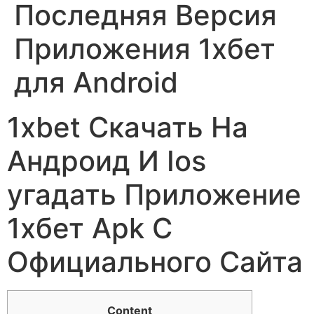
Последняя Версия
Приложения 1хбет
для Android
1xbet Скачать На
Андроид И Ios
угадать Приложение
1хбет Apk С
Официального Сайта
Content