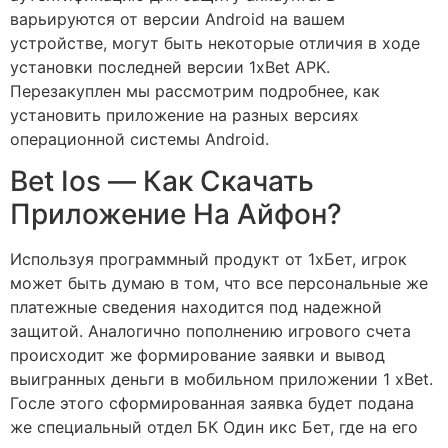
варьируются от версии Android на вашем
устройстве, могут быть некоторые отличия в ходе
установки последней версии 1xBet APK.
Перезакуплен мы рассмотрим подробнее, как
установить приложение на разных версиях
операционной системы Android.
Bet Іos — Как Скачать
Приложение На Айфон?
Используя программный продукт от 1хБет, игрок
может быть думаю в том, что все персональные же
платежные сведения находится под надежной
защитой. Аналогично пополнению игрового счета
происходит же формирование заявки и вывод
выигранных деньги в мобильном приложении 1 xBet.
Госле этого сформированная заявка будет подана
же специальный отдел БК Один икс Бет, где на его