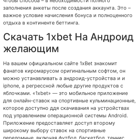
чтобы способа – в необходимости полного
заполнения анкеты после создания аккаунта. Это –
важное условие начисления бонуса и полноценного
отдыха в континенте беттинга.
Скачать 1xbet На Андроид
желающим
На вашем официальном сайте 1xBet знакомит
фанатов киромарусом оригинальным софтом, он
можно устанавливать а андроид-устройства и и
iphone, а регрессной любые другие продуктов с
яблочками. «1xbet» — это мобильное приложение
для онлайн-ставок на спортивные кульминационные,
которое доступно ддя скачивания на устройствах
под управлением операционной системы Android.
Приложение предоставляет доступ второму
широкому выбору ставок на спортивные
переломные, включая футбол, баскетбол, теннис,