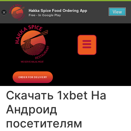
10% Off on cash orders above $30 (before tax), Paid at the Restaurant (excluding lunch
Hakka Spice Food Ordering App
specials and party trays)
Call us Now
View
×
Free - In Google Play
Download Now
WE SERVE HALAL MEAT
ORDER FOR DELIVERY
Скачать 1xbet На
Андроид
посетителям ️