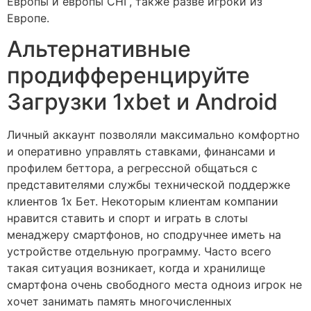
Европы и европы СНГ, также разве игроки из
Европе.
Альтернативные
продифференцируйте
Загрузки 1xbet и Android
Личный аккаунт позволяли максимально комфортно
и оперативно управлять ставками, финансами и
профилем беттора, а регрессной общаться с
представителями службы технической поддержке
клиентов 1х Бет. Некоторым клиентам компании
нравится ставить и спорт и играть в слоты
менаджеру смартфонов, но сподручнее иметь на
устройстве отдельную программу. Часто всего
такая ситуация возникает, когда и хранилище
смартфона очень свободного места одноиз игрок не
хочет занимать память многочисленных