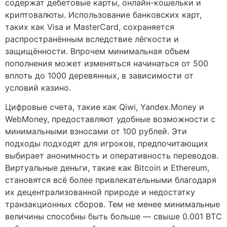
содержат дебетовые карты, онлайн-кошельки и
криптовалюты. Использование банковских карт,
таких как Visa и MasterCard, сохраняется
распространённым вследствие лёгкости и
защищённости. Впрочем минимальная объем
пополнения может изменяться начинаться от 500
вплоть до 1000 деревянных, в зависимости от
условий казино.
Цифровые счета, такие как Qiwi, Yandex.Money и
WebMoney, предоставляют удобные возможности с
минимальными взносами от 100 рублей. Эти
подходы подходят для игроков, предпочитающих
выбирает анонимность и оперативность переводов.
Виртуальные деньги, такие как Bitcoin и Ethereum,
становятся всё более привлекательными благодаря
их децентрализованной природе и недостатку
транзакционных сборов. Тем не менее минимальные
величины способны быть больше — свыше 0.001 BTC