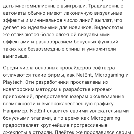
дать многомиллионные выигрыши. Традиционные
автоматы обычно имеют лаконичную визуальные
эффекты и минимальное число линий выплат, что
делает их идеальными для новичков. Видеослоты
же отличаются более сложной визуальными
эффектами и разнообразием бонусных функций,
таких как безвозмездные спины и умножители
выигрыша.
Среди числа основных провайдеров софтвера
отличаются такие фирмы, как NetEnt, Microgaming и
Playtech. Эти разработчики прославлены их
новаторским методом к разработке игровых
приложений, предоставляя юзерам эксклюзивные
возможности и высококачественную графику.
Например, NetEnt славится своими увлекательными
бонусными этапами, в то время как Microgaming
предоставляет крупнейшие прогрессивные
джекпоты в отрасли. Плейтек же прославился своим