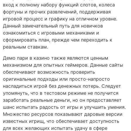
вход к полному набору функций слотов, колеса
фортуны и прочих развлечений, поддерживая
игровой процесс и графику на отличном уровне.
Данный замечательный путь для новичков
ознакомиться с игровыми механиками и
сформировать план, прежде чем переходить к
реальным ставкам.
Демо пари в казино также являются ценным
механизмом для опытных геймеров. Данные сайты
обеспечивают возможность проверить
оригинальные подходы или просто-напросто
насладиться игрой без денежных потерь. Следует
упомянуть, что в тестовом режиме не получится
заработать реальные деньги, но он предоставляет
шанс испытать радость от игры и улучшить умения.
Множество ресурсов показывают даровые версии
известных игрищ, что обеспечивает доступность
для всех желающих испытать удачу в сфере