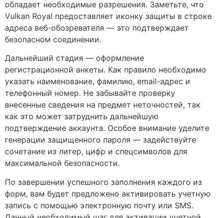
обладает необходимые разрешения. Заметьте, что
Vulkan Royal предоставляет иконку защиты в строке
адреса веб-обозревателя — это подтверждает
безопасном соединении.
Дальнейший стадия — оформление
регистрационной анкеты. Как правило необходимо
указать наименование, фамилию, email-адрес и
телефонный номер. Не забывайте проверку
внесенные сведения на предмет неточностей, так
как это может затруднить дальнейшую
подтверждение аккаунта. Особое внимание уделите
генерации защищенного пароля — задействуйте
сочетание из литер, цифр и спецсимволов для
максимальной безопасности.
По завершении успешного заполнения каждого из
форм, вам будет предложено активировать учетную
запись с помощью электронную почту или SMS.
Данный необходимый шаг для активации учетной