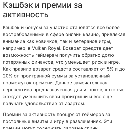
Кэшбэк и премии за
активность
Кешбэк и бонусы за участие становятся всё более
востребованными в сфере онлайн казино, привлекая
внимание как новичков, так и ветеранов игры,
например, в Vulkan Royal. Возврат средств дает
возможность геймерам получить обратно долю
потерянных финансов, что уменьшает риск в игре.
Как правило возврат средств составляет от 5% и до
20% от проигранной суммы за установленный
промежуток времени. Данное замечательная
перспектива предназначенная для игроков, которые
жаждет уменьшить свои проигрыши и всё ещё
получать удовольствие от азартом.
Премии за активность поощряют геймеров за
постоянные визиты и игру в развлечениях. Эти
премии могут содержать даровые спины,