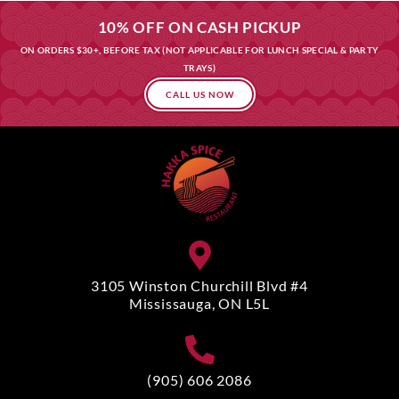
10% OFF ON CASH PICKUP
ON ORDERS $30+, BEFORE TAX (NOT APPLICABLE FOR LUNCH SPECIAL & PARTY
TRAYS)
CALL US NOW
3105 Winston Churchill Blvd #4
Mississauga, ON L5L
(905) 606 2086