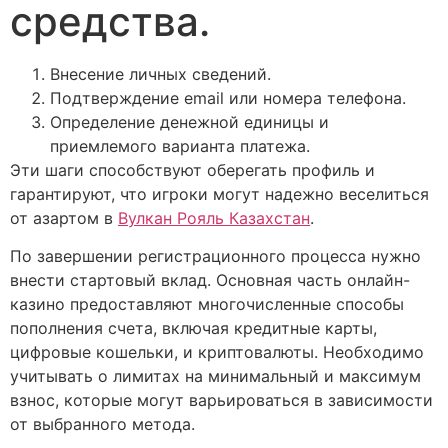
средства.
Внесение личных сведений.
Подтверждение email или номера телефона.
Определение денежной единицы и
приемлемого варианта платежа.
Эти шаги способствуют оберегать профиль и
гарантируют, что игроки могут надежно веселиться
от азартом в
Вулкан Рояль Казахстан
.
По завершении регистрационного процесса нужно
внести стартовый вклад. Основная часть онлайн-
казино предоставляют многочисленные способы
пополнения счета, включая кредитные карты,
цифровые кошельки, и криптовалюты. Необходимо
учитывать о лимитах на минимальный и максимум
взнос, которые могут варьироваться в зависимости
от выбранного метода.