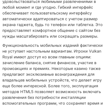
удовольствоваться любимыми развлечениями в
любой момент и где угодно. Гибкий интерфейс
обеспечивает пользовательскому интерфейсу
автоматически адаптироваться с учетом размер
экрана гаджета, будь то телефон или таблетка. Это
предоставляет комфортное общение с сайтом без
нужды масштабировать или сокращать размеры.
Функциональность мобильных изданий фактически
не уступает настольным вариантам. Игроки Vulkan
Royal имеют доступ ко всем главным опциям:
зачисление баланса, снятие финансов, участие в
промоакциях и премиях. Некоторые казино также
предлагают эксклюзивные вознаграждения для
владельцев мобильных устройств, что делает игру
еще более интересной. Более того, эксплуатация
методов HTML5 позволяет возможность включать
развлечения без потребности инсталляции
вспомогательных программ, что сохраняет время и