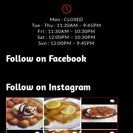
Mon : CLOSED
Tue - Thu : 11:30AM – 9:45PM
Fri : 11:30AM – 10:30PM
Sat : 12:00PM – 10:30PM
Sun : 12:00PM – 9:45PM
Follow on Facebook
Follow on Instagram