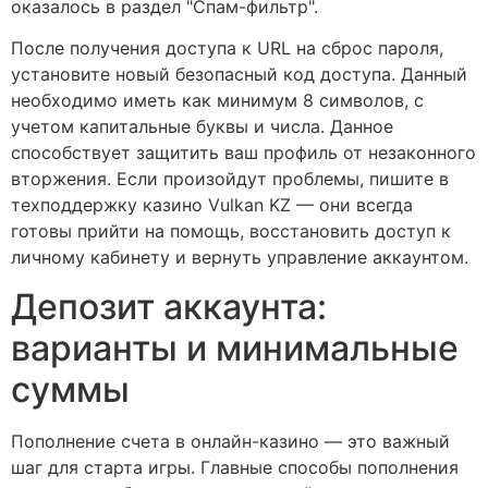
оказалось в раздел "Спам-фильтр".
После получения доступа к URL на сброс пароля,
установите новый безопасный код доступа. Данный
необходимо иметь как минимум 8 символов, с
учетом капитальные буквы и числа. Данное
способствует защитить ваш профиль от незаконного
вторжения. Если произойдут проблемы, пишите в
техподдержку казино Vulkan KZ — они всегда
готовы прийти на помощь, восстановить доступ к
личному кабинету и вернуть управление аккаунтом.
Депозит аккаунта:
варианты и минимальные
суммы
Пополнение счета в онлайн-казино — это важный
шаг для старта игры. Главные способы пополнения