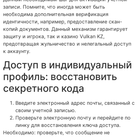
записи. Помните, что иногда может быть
необходима дополнительная верификация
идентичности, например, предоставление скан-
копий документов. Данный механизм гарантирует
защиту и игрока, так и казино Vulkan KZ,
предотвращая жульничество и нелегальный доступ
к аккаунту.
Доступ в индивидуальный
профиль: восстановить
секретного кода
Введите электронный адрес почты, связанный с
своим учетной записью.
Проверьте электронную почту и перейдите по
линку для восстановления ключа доступа.
Необходимо: проверьте, что сообщение не