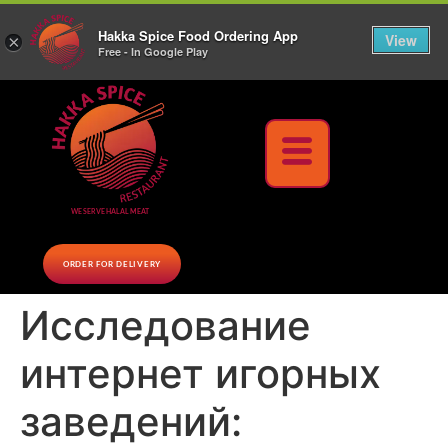
10% Off on cash orders above $30 (before tax), Paid at the Restaurant (excluding lunch
Hakka Spice Food Ordering App
specials and party trays)
Call us Now
View
×
Free - In Google Play
Download Now
WE SERVE HALAL MEAT
ORDER FOR DELIVERY
Исследование
интернет игорных
заведений: