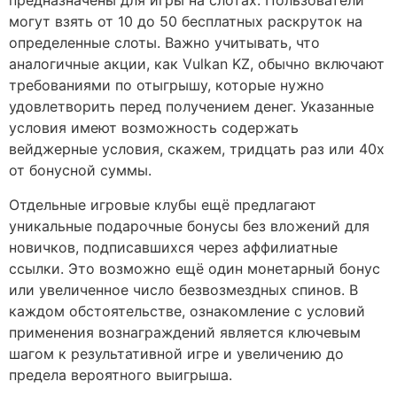
предназначены для игры на слотах. Пользователи
могут взять от 10 до 50 бесплатных раскруток на
определенные слоты. Важно учитывать, что
аналогичные акции, как Vulkan KZ, обычно включают
требованиями по отыгрышу, которые нужно
удовлетворить перед получением денег. Указанные
условия имеют возможность содержать
вейджерные условия, скажем, тридцать раз или 40x
от бонусной суммы.
Отдельные игровые клубы ещё предлагают
уникальные подарочные бонусы без вложений для
новичков, подписавшихся через аффилиатные
ссылки. Это возможно ещё один монетарный бонус
или увеличенное число безвозмездных спинов. В
каждом обстоятельстве, ознакомление с условий
применения вознаграждений является ключевым
шагом к результативной игре и увеличению до
предела вероятного выигрыша.