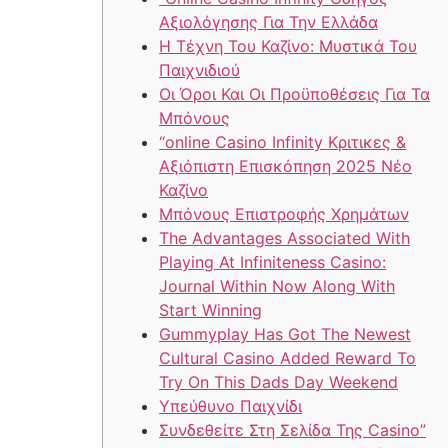
Αξιολόγησης Για Την Ελλάδα
Η Τέχνη Του Καζίνο: Μυστικά Του
Παιχνιδιού
Οι Όροι Και Οι Προϋποθέσεις Για Τα
Μπόνους
“online Casino Infinity Κριτικες &
Αξιόπιστη Επισκόπηση 2025 Νέο
Καζίνο
Μπόνους Επιστροφής Χρημάτων
The Advantages Associated With
Playing At Infiniteness Casino:
Journal Within Now Along With
Start Winning
Gummyplay Has Got The Newest
Cultural Casino Added Reward To
Try On This Dads Day Weekend
Υπεύθυνο Παιχνίδι
Συνδεθείτε Στη Σελίδα Της Casino”