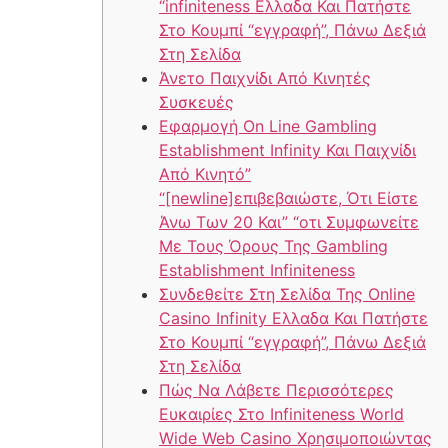
“infiniteness Ελλαδα Και Πατήστε
Στο Κουμπί “εγγραφή”, Πάνω Δεξιά
Στη Σελίδα
Άνετο Παιχνίδι Από Κινητές
Συσκευές
Εφαρμογή On Line Gambling
Establishment Infinity Και Παιχνίδι
Από Κινητό”
“[newline]επιβεβαιώστε, Ότι Είστε
Άνω Των 20 Και” “οτι Συμφωνείτε
Με Τους Όρους Της Gambling
Establishment Infiniteness
Συνδεθείτε Στη Σελίδα Της Online
Casino Infinity Ελλαδα Και Πατήστε
Στο Κουμπί “εγγραφή”, Πάνω Δεξιά
Στη Σελίδα
Πώς Να Λάβετε Περισσότερες
Ευκαιρίες Στο Infiniteness World
Wide Web Casino Χρησιμοποιώντας