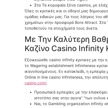
Στα Τα κορυφαία ξένα casinos, με ελά
Όλες οι κριτικές και οι οδηγοί μας δημιουρ
ομάδας ειδικών μας. Για τους λάτρεις του 
χρημάτων στην προσφορά Bore Attract. Στα Τ
τοποθετούν τα στοιχήματά τους άνετα.
Με Την Καλύτερη Βαθμ
Καζίνο Casino Infinity
Εξοικειώσθε casino infinity κριτικες με την
το Wagering establishment Infiniteness κρι
ικανοποιημένους. Εν κατακλείδι, η εμπειρία 
Online in line casino Infiniteness, την απόλ
casino.com/
.
Προσωπικά εμπειρίες με την επισκέψει 
ιστοτόπο σας στην αγora” “των ονλινε 
Ναι, το Gambling organization Infinit