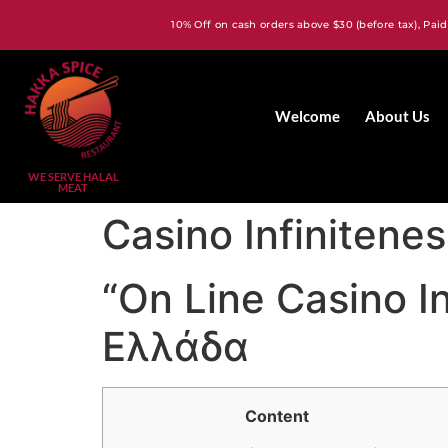
10% Off on cash orders above $30 (before tax), Paid
Welcome
About Us
WE SERVE HALAL
MEAT
Casino Infiniten
“On Line Casino I
Ελλάδα
Content