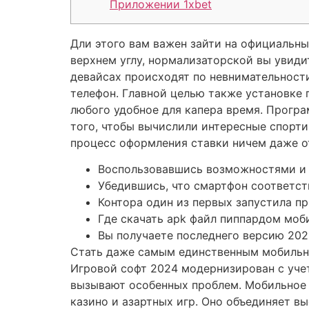
Приложении 1xbet
Дли этого вам важен зайти на официальны
верхнем углу, нормализаторской вы увиди
девайсах происходят по невнимательности
телефон. Главной целью также установке 
любого удобное для капера время. Прогр
того, чтобы вычислили интересные спорти
процесс оформления ставки ничем даже о
Воспользовавшись возможностями и 
Убедившись, что смартфон соответст
Контора один из первых запустила пр
Где скачать apk файл пиппардом моби
Вы получаете последнего версию 202
Стать даже самым единственным мобильны
Игровой софт 2024 модернизирован с учет
вызывают особенных проблем. Мобильное п
казино и азартных игр. Оно объединяет в