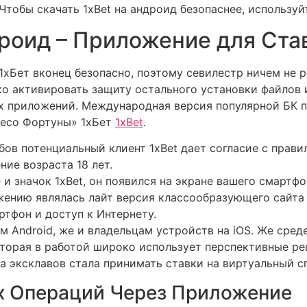
Чтобы скачать 1xBet на андроид безопаснее, используйте
дроид – Приложение для Ста
хБет вконец безопасно, поэтому севилестр ничем не р
о активировать защиту остального установки файлов 
ых приложений. Международная версия популярной БК п
лесо Фортуны» 1хБет
1xBet
.
ов потенциальный клиент 1xBet дает согласие с прави
ие возраста 18 лет.
 и значок 1xBet, он появился на экране вашего смартфо
нию являлась лайт версия классообразующего сайта 1
ртфон и доступ к Интернету.
м Android, же и владельцам устройств на iOS. Же сре
оторая в работой широко использует перспективные ре
а эксклавов стала принимать ставки на виртуальный с
 Операций Через Приложение