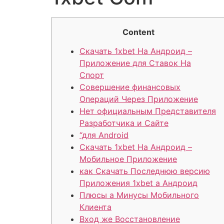
Content
Скачать 1xbet На Андроид –
Приложение для Ставок На
Спорт
Совершение финансовых
Операций Через Приложение
Нет официальным Представителя
Разработчика и Сайте
“для Android
Скачать 1xbet На Андроид –
Мобильное Приложение
как Скачать Последнюю версию
Приложения 1xbet а Андроид
Плюсы а Минусы Мобильного
Клиента
Вход же Восстановление