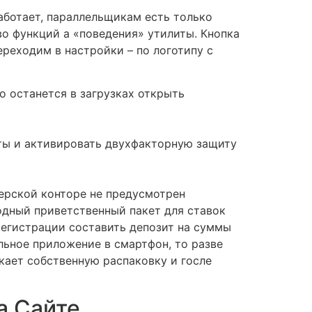
работает, параллельщикам есть только
о функций а «поведения» утилиты. Кнопка
ереходим в настройки – по логотипу с
о останется в загрузках открыть
рты и активировать двухфакторную защиту
ерской конторе не предусмотрен
одный приветственный пакет для ставок
 регистрации составить депозит на суммы
льное приложение в смартфон, то разве
кает собственную распаковку и госле
а Сайте