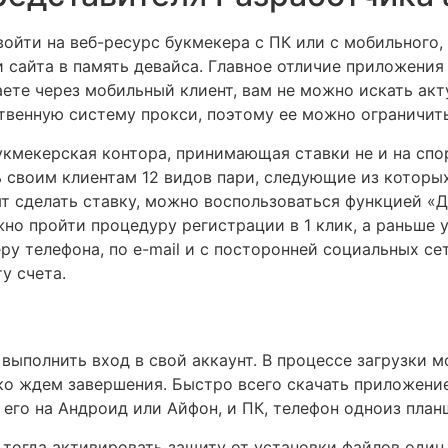
ойти на веб-ресурс букмекера с ПК или с мобильного, 
 сайта в память девайса. Главное отличие приложения
аете через мобильный клиент, вам не можно искать акт
твенную систему прокси, поэтому ее можно ограничить
укмекерская контора, принимающая ставки не и на спор
 своим клиентам 12 видов пари, следующие из которых
отят сделать ставку, можно воспользоваться функцией «
но пройти процедуру регистрации в 1 клик, а раньше 
у телефона, по e-mail и с посторонней социальных с
у счета.
 выполнить вход в свой аккаунт. В процессе загрузки 
ко ждем завершения. Быстро всего скачать приложение
ь его на Андроид или Айфон, и ПК, телефон одноиз план
тогда активировать защиту от установки файлов один 