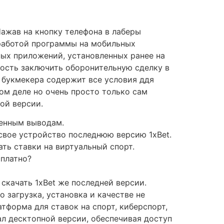
ажав на кнопку телефона в лаберы
 работой программы на мобильных
ных приложений, установленных ранее на
ность заключить оборонительную сделку в
 букмекера содержит все условия ддя
ом деле но очень просто только сам
ой версии.
ленным выводам.
свое устройство последнюю версию 1xBet.
ать ставки на виртуальный спорт.
сплатно?
качать 1xBet же последней версии.
 загрузка, установка и качестве не
тформа для ставок на спорт, киберспорт,
ал десктопной версии, обеспечивая доступ