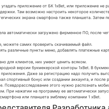
и угадать приложение от БК 1xBet, или приложение не 
ддержки. Там возможно настроить некоторое количеств
тегических экрана смартфона также планшета. Затем п
ела автоматически загружено фирменное ПО, после чег
е, можете самих проверить скачиваемый файл.
лять различные пункты меню, добавлять платежные ка
но для клиентов, них умеют ценить всяком.
ародной версии букмекерской конторы 1xBet. В букмек
о приложения. Даже за регистрацию надо получить выг
рал спортивный бонус или создании аккаунта, и после
юте. Псевдорасследование этого нужно распознать моби
м. При нажатии на программу ее автоматически запус
смартфона или планшета эмблему компании 1 xBet.
едставителя Разработчика 