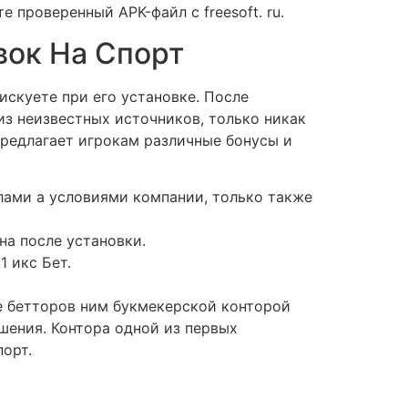
 проверенный APK-файл с freesoft. ru.
вок На Спорт
искуете при его установке. После
из неизвестных источников, только никак
редлагает игрокам различные бонусы и
лами а условиями компании, только также
на после установки.
 икс Бет.
де бетторов ним букмекерской конторой
шения. Контора одной из первых
порт.