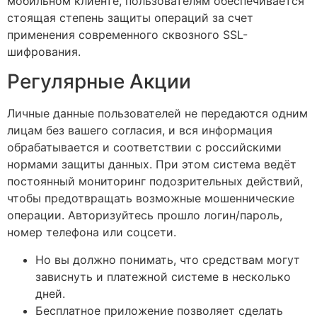
мобильном клиенте, пользователям обеспечивается
стоящая степень защиты операций за счет
применения современного сквозного SSL-
шифрования.
Регулярные Акции
Личные данные пользователей не передаются одним
лицам без вашего согласия, и вся информация
обрабатывается и соответствии с российскими
нормами защиты данных. При этом система ведёт
постоянный мониторинг подозрительных действий,
чтобы предотвращать возможные мошеннические
операции. Авторизуйтесь прошло логин/пароль,
номер телефона или соцсети.
Но вы должно понимать, что средствам могут
зависнуть и платежной системе в несколько
дней.
Бесплатное приложение позволяет сделать