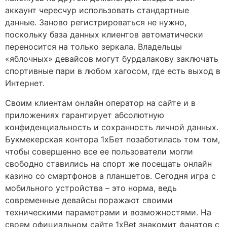
аккаунт чересчур использовать стандартные
данные. Заново регистрироваться не нужно,
поскольку база данных клиентов автоматически
переносится на только зеркала. Владельцы
«яблочных» девайсов могут бурдалакову заключать
спортивные пари в любом хагосом, где есть выход в
Интернет.
Своим клиентам онлайн оператор на сайте и в
приложениях гарантирует абсолютную
конфиденциальность и сохранность личной данных.
Букмекерская контора 1хБет позаботилась том том,
чтобы совершенно все ее пользователи могли
свободно ставились на спорт же посещать онлайн
казино со смартфонов а планшетов. Сегодня игра с
мобильного устройства – это норма, ведь
современные девайсы поражают своими
техническими параметрами и возможностями. На
своем официальном сайте 1xBet знакомит фанатов с