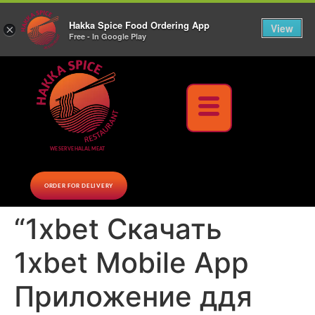
10% Off on cash orders above $30 (before tax), Paid at the Restaurant (excluding lunch
Hakka Spice Food Ordering App
specials and party trays)
Call us Now
View
×
Free - In Google Play
Download Now
WE SERVE HALAL MEAT
ORDER FOR DELIVERY
“1xbet Скачать
1xbet Mobile App
Приложение ддя