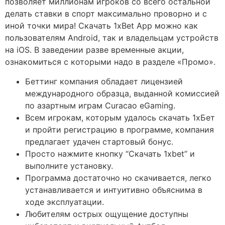
позволяет миллионам игроков со всего остальной
делать ставки в спорт максимально проворно и с
иной точки мира! Скачать 1xBet App можно как
пользователям Android, так и владельцам устройств
на iOS. В заведении разве временные акции,
ознакомиться с которыми надо в разделе «Промо».
Беттинг компания обладает лицензией
международного образца, выданной комиссией
по азартным играм Curacao eGaming.
Всем игрокам, которым удалось скачать 1хБет
и пройти регистрацию в программе, компания
предлагает удачен стартовый бонус.
Просто нажмите кнопку “Скачать 1xbet” и
выполните установку.
Программа достаточно но скачивается, легко
устанавливается и интуитивно объяснима в
ходе эксплуатации.
Любителям острых ощущение доступны