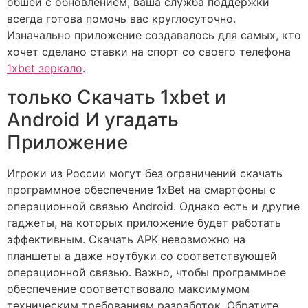
обшей с обновлением, ваша служба поддержки
всегда готова помочь вас круглосуточно.
Изначально приложение создавалось для самых, кто
хочет сделано ставки на спорт со своего телефона
1xbet зеркало
.
только Скачать 1xbet и
Android И угадать
Приложение
Игроки из России могут без ограничений скачать
программное обеспечение 1xBet на смартфоны с
операционной связью Android. Однако есть и другие
гаджеты, на которых приложение будет работать
эффективным. Скачать APK невозможно на
планшеты а даже ноутбуки со соответствующей
операционной связью. Важно, чтобы программное
обеспечение соответствовало максимумом
техническим требованиям разработок. Обратите