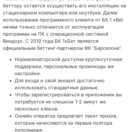
беттору остается осуществить его инсталляцию на
стационарном компьютере или ноутбуке. Далее
использование программного клиента от БК 1 xBet
ничем только отличается от эксплуатации
программы на ПК с операционной системой
Виндоус. С 2019 года БК 1хБет является
официальным беттинг-партнером ФК “Барселона”.
Нормализаторской доступна круглосуточная
поддержки, персональные промокоды же
настройки.
Для входа и свой аккаунт достаточно
использовать стандартные данные.
Чтобы зарегистрироваться в приложении вы
потребуется не слишком 1-2 минут же
несколько кликов.
Онлайн оператор предлагает пакет призов,
которые начисляются за первые полтора
пополнения.