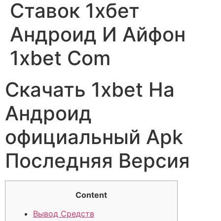
Ставок 1хбет
Андроид И Айфон
1xbet Com
Скачать 1xbet На
Андроид
официальный Apk
Последняя Версия
Content
Вывод Средств