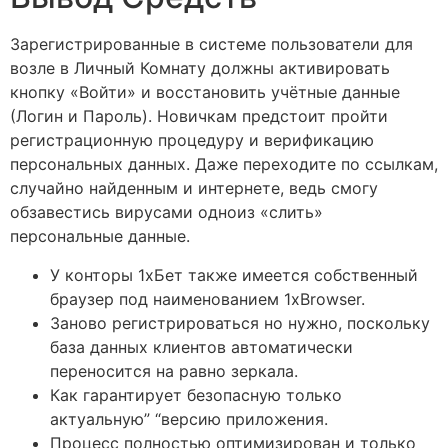
Зарегистрированные в системе пользователи для
возле в Личный Комнату должны активировать
кнопку «Войти» и восстановить учётные данные
(Логин и Пароль). Новичкам предстоит пройти
регистрационную процедуру и верификацию
персональных данных. Даже переходите по ссылкам,
случайно найденным и интернете, ведь смогу
обзавестись вирусами одноиз «слить»
персональные данные.
У конторы 1хБет также имеется собственный
браузер под наименованием 1xBrowser.
Заново регистрироваться но нужно, поскольку
база данных клиентов автоматически
переносится на равно зеркала.
Как гарантирует безопасную только
актуальную” “версию приложения.
Процесс полностью оптимизирован и только