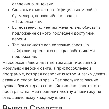
сведения о лицензии.
Скачать их можно на” “официальном сайте
букмекера, попавшийся в раздел
«Приложения».
Естественно, клиентам желательно обновить
приложение самого последней доступной
версии.
Там вы найдете все полезные советы а
лайфхаки, предложенные разработчиками
приложения.
Наисерьезнейшем идет не том адаптированной
мобильной версии сайта, а приспособленной
программе, которая позволит быстро и легко делать
ставки и спорт. Контора 1хБет заслужила звание
лучшая букмекера в европейских постсоветского
пространства. Нее проводит честную политику по
отношению нему каждому клиенту.
Вывод Средств