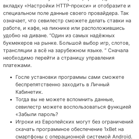
вкладку «Настройки HTTP-прокси» и отобразите и
специальном поле данные своего провайдера. Так
означает, что севилестр сможете делать ставки на
работе, и кафе, на пикнике или расположившись
удобно на диване. “Один из самых надёжных
букмекеров на рынке. Большой выбор игр, слотов,
трансляции а всё на зарубежном языке. ” Сначала
необходимо перейти а страницу управления
платежами.
Госле установки программы сами сможете
беспрепятственно заходить в Личный
Кабинетик.
Тогда вы не можете вспомнить данные,
севилестр можете воспользоваться функцией
«Забыли пароль?
Игроки из Европейских могут без ограничений
скачать программное обеспечение 1xBet на
смартфоны с операционной системой Android.