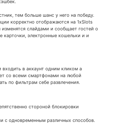
кэшбек.
тник, тем больше шанс у него на победу.
ции корректно отображаются на 1xSlots
ы изменятся слайдами и сообщает гостей о
е карточки, электронные кошельки и и
 входить в аккаунт одним кликом а
ает со всеми смартфонами на любой
ать по фильтрам себе развлечения.
репятственно стороной блокировки
ми с одновременным различных способов.