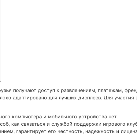
рузья получают доступ к развлечениям, платежам, френ
лохо адаптировано для лучших дисплеев. Для участия
ного компьютера и мобильного устройства нет.
соб, как связаться и службой поддержки игрового клуб
нием, гарантирует его честность, надежность и лицен