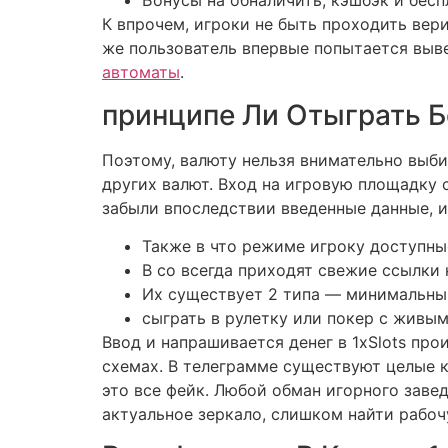
Бонусы на обналичить, кэшбэк и бесп
К впрочем, игроки не быть проходить вер
же пользователь впервые попытается выве
автоматы
.
принципе Ли Отыграть Б
Поэтому, валюту нельзя внимательно выби
других валют. Вход на игровую площадку 
забыли впоследствии введенные данные, 
Также в что режиме игроку доступны
В со всегда приходят свежие ссылки н
Их существует 2 типа — минимальный
сыграть в рулетку или покер с живым
Ввод и напрашивается денег в 1xSlots пр
схемах. В телеграмме существуют целые к
это все фейк. Любой обман игорного завед
актуальное зеркало, слишком найти рабоч