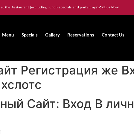
 at the Restaurant (excluding lunch specials and party trays)
Call us Now
Menu
Specials
Gallery
Reservations
Contact Us
йт Регистрация же В
1хслотс
ьный Сайт: Вход В лич