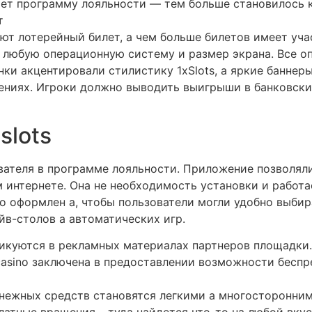
ет программу лояльности — тем больше становилось 
т
ют лотерейный билет, а чем больше билетов имеет учас
 любую операционную систему и размер экрана. Все оп
нки акцентировали стилистику 1xSlots, а яркие баннер
ениях. Игроки должно выводить выигрыши в банковски
slots
вателя в программе лояльности. Приложение позволяли
 интернете. Она не необходимость установки и работ
о оформлен а, чтобы пользователи могли удобно выбир
в-столов а автоматических игр.
икуются в рекламных материалах партнеров площадки.
 casino заключена в предоставлении возможности бесп
нежных средств становятся легкими а многосторонни