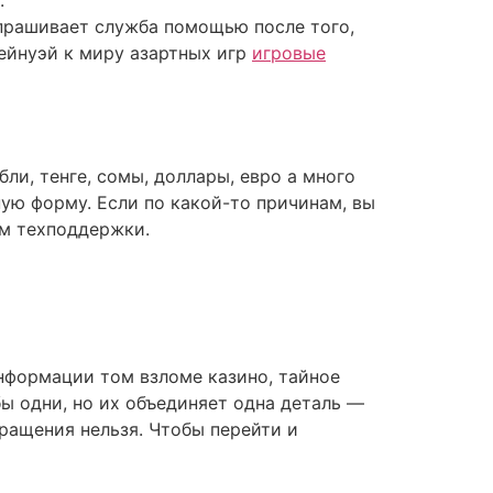
.
апрашивает служба помощью после того,
чейнуэй к миру азартных игр
игровые
ли, тенге, сомы, доллары, евро а много
ную форму. Если по какой-то причинам, вы
ам техподдержки.
информации том взломе казино, тайное
ы одни, но их объединяет одна деталь —
вращения нельзя. Чтобы перейти и