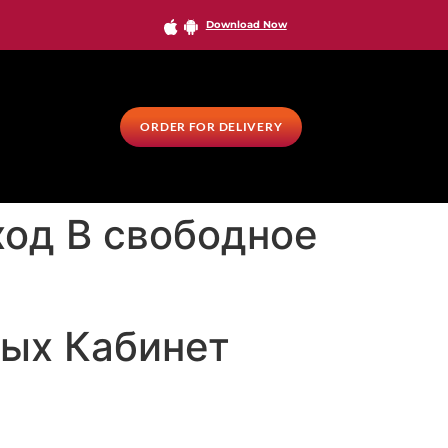
Download Now
ORDER FOR DELIVERY
ход В свободное
ных Кабинет