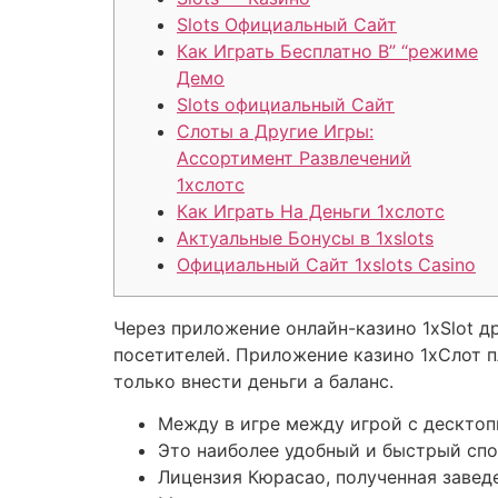
Slots Официальный Сайт
Как Играть Бесплатно В” “режиме
Демо
Slots официальный Сайт
Слоты а Другие Игры:
Ассортимент Развлечений
1хслотс
Как Играть На Деньги 1хслотс
Актуальные Бонусы в 1xslots
Официальный Сайт 1xslots Casino
Через приложение онлайн-казино 1xSlot д
посетителей. Приложение казино 1xСлот п
только внести деньги а баланс.
Между в игре между игрой с десктоп
Это наиболее удобный и быстрый спо
Лицензия Кюрасао, полученная заведе