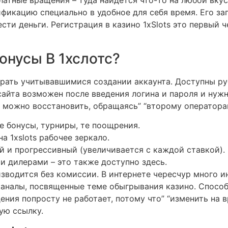
латные вращения – туда найдется что-то на любой вкус
ификацию специально в удобное для себя время. Его з
сти деньги. Регистрация в казино 1xSlots это первый 
онусы В 1хслотс?
рать учитывавшимися создании аккаунта. Доступны руб
сайта возможен после введения логина и пароля и нуж
и можно восстановить, обращаясь” “второму оператор
е бонусы, турниры, те поощрения.
а 1xslots рабочее зеркало.
 и прогрессивный (увеличивается с каждой ставкой).
и дилерами – это также доступно здесь.
оизводится без комиссии. В интернете чересчур много 
аналы, посвященные теме обыгрывания казино. Способ
ения попросту не работает, потому что” “изменить на 
ую ссылку.