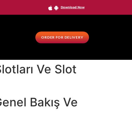
Download Now
ORDER FOR DELIVERY
otları Ve Slot
Genel Bakış Ve