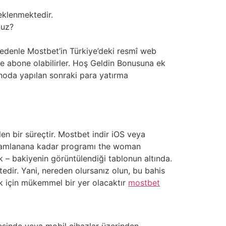
beklenmektedir.
nuz?
nedenle Mostbet’in Türkiye’deki resmî web
nine abone olabilirler. Hoş Geldin Bonusuna ek
noda yapılan sonraki para yatırma
en bir süreçtir. Mostbet indir iOS veya
amamlanana kadar programı the woman
 – bakiyenin görüntülendiği tablonun altında.
tedir. Yani, nereden olursanız olun, bu bahis
ak için mükemmel bir yer olacaktır
mostbet