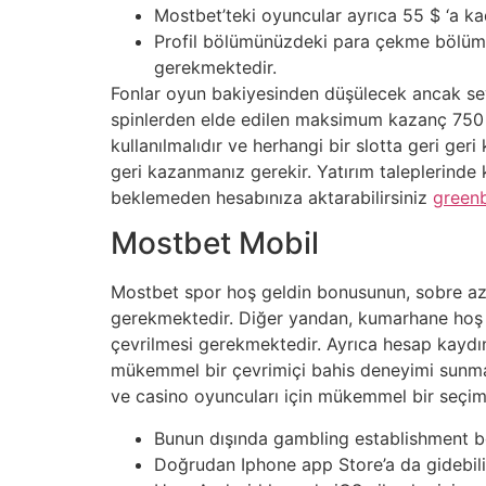
Mostbet’teki oyuncular ayrıca 55 $ ‘a ka
Profil bölümünüzdeki para çekme bölümü
gerekmektedir.
Fonlar oyun bakiyesinden düşülecek ancak sev
spinlerden elde edilen maksimum kazanç 750 T
kullanılmalıdır ve herhangi bir slotta geri geri
geri kazanmanız gerekir. Yatırım taleplerinde 
beklemeden hesabınıza aktarabilirsiniz
green
Mostbet Mobil
Mostbet spor hoş geldin bonusunun, sobre az 
gerekmektedir. Diğer yandan, kumarhane hoş 
çevrilmesi gerekmektedir. Ayrıca hesap kaydı
mükemmel bir çevrimiçi bahis deneyimi sunmakt
ve casino oyuncuları için mükemmel bir seçim
Bunun dışında gambling establishment bö
Doğrudan Iphone app Store’a da gidebili