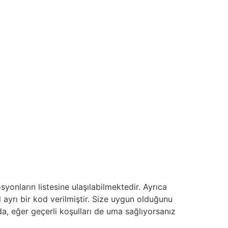
onların listesine ulaşılabilmektedir. Ayrıca
 ayrı bir kod verilmiştir. Size uygun olduğunu
, eğer geçerli koşulları de uma sağlıyorsanız