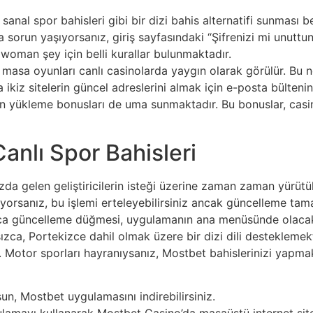
sanal spor bahisleri gibi bir dizi bahis alternatifi sunması 
ta sorun yaşıyorsanız, giriş sayfasındaki “Şifrenizi mi unuttu
woman şey için belli kurallar bulunmaktadır.
r masa oyunları canlı casinolarda yaygın olarak görülür. Bu 
ıca ikiz sitelerin güncel adreslerini almak için e-posta bülte
n yükleme bonusları de uma sunmaktadır. Bu bonuslar, casi
anlı Spor Bahisleri
a gelen geliştiricilerin isteği üzerine zaman zaman yürütül
orsanız, bu işlemi erteleyebilirsiniz ancak güncelleme t
oyunca güncelleme düğmesi, uygulamanın ana menüsünde olacak
sızca, Portekizce dahil olmak üzere bir dizi dili desteklemek
iz. Motor sporları hayranıysanız, Mostbet bahislerinizi yapm
n, Mostbet uygulamasını indirebilirsiniz.