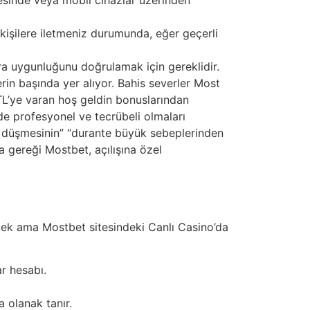
esinde veya mobil cihazlar üzerinden
şilere iletmeniz durumunda, eğer geçerli
ra uygunluğunu doğrulamak için gereklidir.
erin başında yer alıyor. Bahis severler Most
 TL’ye varan hoş geldin bonuslarından
rde profesyonel ve tecrübeli olmaları
na düşmesinin” “durante büyük sebeplerinden
ka gereği Mostbet, açılışına özel
ek ama Mostbet sitesindeki Canlı Casino’da
r hesabı.
a olanak tanır.