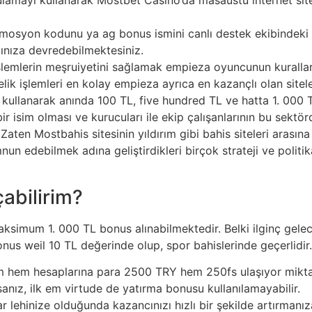
ulamayı kullanarak Mostbet Casino’da masaüstü internet sit
syon kodunu ya ag bonus ismini canlı destek ekibindeki ki
bınıza devredebilmektesiniz.
işlemlerin meşruiyetini sağlamak empieza oyuncunun kuralla
yelik işlemleri en kolay empieza ayrıca en kazançlı olan sitel
ini kullanarak anında 100 TL, five hundred TL ve hatta 1. 000
ir isim olması ve kurucuları ile ekip çalışanlarının bu sektö
Zaten Mostbahis sitesinin yıldırım gibi bahis siteleri arası
mnun edebilmek adına geliştirdikleri birçok strateji ve politi
abilirim?
imum 1. 000 TL bonus alınabilmektedir. Belki ilginç gelec
nus weil 10 TL değerinde olup, spor bahislerinde geçerlidir.
am hem hesaplarına para 2500 TRY hem 250fs ulaşıyor mikta
anız, ilk em virtude de yatırma bonusu kullanılamayabilir.
r lehinize olduğunda kazancınızı hızlı bir şekilde artırmanız