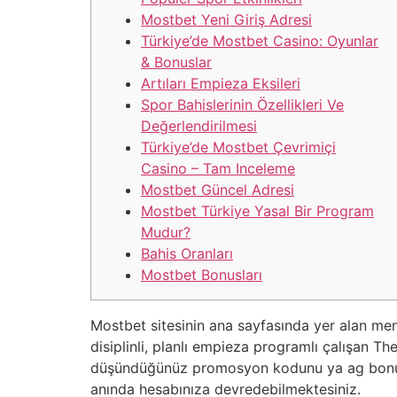
Mostbet Yeni Giriş Adresi
Türkiye’de Mostbet Casino: Oyunlar
& Bonuslar
Artıları Empieza Eksileri
Spor Bahislerinin Özellikleri Ve
Değerlendirilmesi
Türkiye’de Mostbet Çevrimiçi
Casino – Tam Inceleme
Mostbet Güncel Adresi
Mostbet Türkiye Yasal Bir Program
Mudur?
Bahis Oranları
Mostbet Bonusları
Mostbet sitesinin ana sayfasında yer alan men
disiplinli, planlı empieza programlı çalışan T
düşündüğünüz promosyon kodunu ya ag bonus is
anında hesabınıza devredebilmektesiniz.