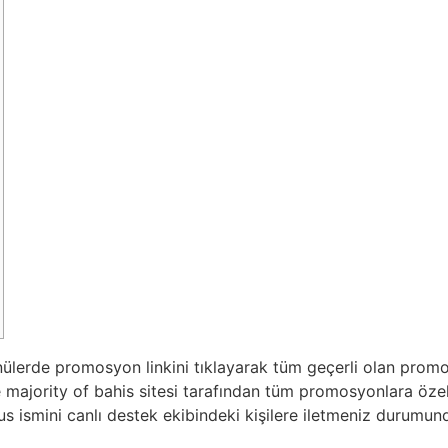
ülerde promosyon linkini tıklayarak tüm geçerli olan promosy
he majority of bahis sitesi tarafından tüm promosyonlara özel
mini canlı destek ekibindeki kişilere iletmeniz durumunda