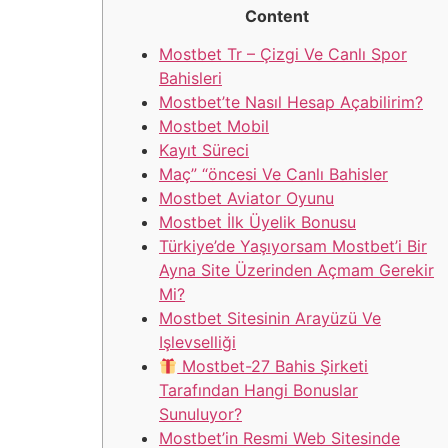
Content
Mostbet Tr – Çizgi Ve Canlı Spor
Bahisleri
Mostbet’te Nasıl Hesap Açabilirim?
Mostbet Mobil
Kayıt Süreci
Maç” “öncesi Ve Canlı Bahisler
Mostbet Aviator Oyunu
Mostbet İlk Üyelik Bonusu
Türkiye’de Yaşıyorsam Mostbet’i Bir
Ayna Site Üzerinden Açmam Gerekir
Mi?
Mostbet Sitesinin Arayüzü Ve
Işlevselliği
Mostbet-27 Bahis Şirketi
Tarafından Hangi Bonuslar
Sunuluyor?
Mostbet’in Resmi Web Sitesinde