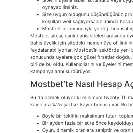
Sitenin uyarlanabilir sürümünü veya uyg
oynayabilirsiniz.
Size uygun olduğunu düşündüğünüz promo
koşulları weil sağlıyorsanız anında hesa
Mostbet bir oyuncuyla yaptığı finansal 
Mostbet sitesi, canlı bahis siteleri arasında ü
bahis üyelik için sitedeki ‘hemen üye ol’ link
faydalanabiliyorlar. Mostbet’in sektörde yeni b
sonucunda üyelere çok güzel fırsatlar doğdu. 
biri de bu oldu. Kullanıcılarını ve üyelerini me
kampanyalarını sürdürüyor.
Mostbet’te Nasıl Hesap Aç
Bu da demek oluyor ki minimum twenty TL maks
kayıplara %25 şartsız kayıp bonusu var. Bu bo
Böyle bir teklifin maksimum tutarı topl
Bir aydan fazla bir süre önce kaydolduys
Oyun, dinamik oranlara sahiptir ve oranla