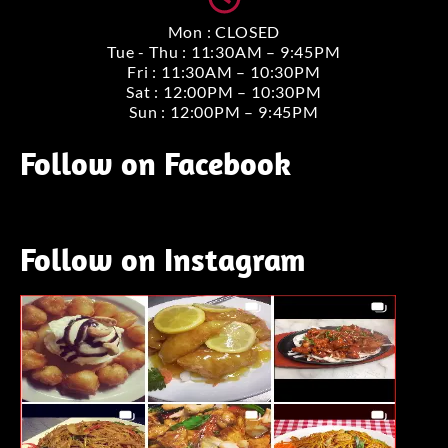
Mon : CLOSED
Tue - Thu : 11:30AM – 9:45PM
Fri : 11:30AM – 10:30PM
Sat : 12:00PM – 10:30PM
Sun : 12:00PM – 9:45PM
Follow on Facebook
Follow on Instagram