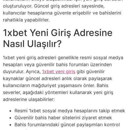
oluşturuluyor. Güncel giriş adresleri sayesinde,
kullanıcılar hesaplarına güvenle erişebilir ve bahislerini
rahatlıkla yapabilirler.
1xbet Yeni Giriş Adresine
Nasıl Ulaşılır?
1xbet yeni giriş adresleri genellikle resmi sosyal medya
hesapları veya güvenilir bahis forumları üzerinden
duyurulur. Ayrıca,
1xbet yeni giriş
gibi güvenilir
kaynaklar güncel adresleri anlık olarak paylaşarak
kullanıcıların mağduriyet yaşamasını önler. Bahis
severler, aşağıdaki yöntemleri kullanarak yeni giriş
adreslerine ulaşabilirler:
Resmi 1xbet sosyal medya hesaplarını takip etmek
Güvenilir bahis haber sitelerini ziyaret etmek
Bahis forumlarındaki güncel paylaşımları kontrol