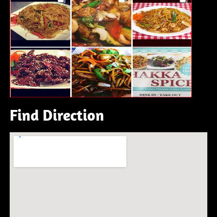
Find Direction