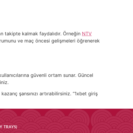
n takipte kalmak faydalıdır. Örneğin
NTV
 durumunu ve maç öncesi gelişmeleri öğrenerek
kullanıcılarına güvenli ortam sunar. Güncel
niz.
azanç şansınızı artırabilirsiniz. “1xbet giriş
Y TRAYS)