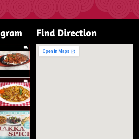
agram
Find Direction