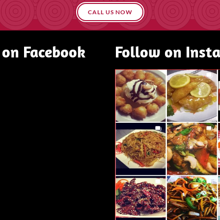
CALL US NOW
 on Facebook
Follow on Inst