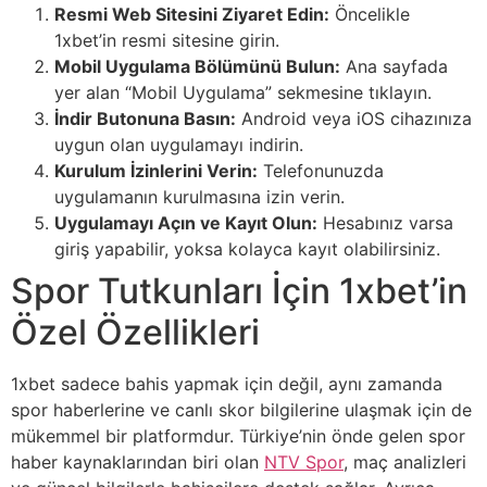
Resmi Web Sitesini Ziyaret Edin:
Öncelikle
1xbet’in resmi sitesine girin.
Mobil Uygulama Bölümünü Bulun:
Ana sayfada
yer alan “Mobil Uygulama” sekmesine tıklayın.
İndir Butonuna Basın:
Android veya iOS cihazınıza
uygun olan uygulamayı indirin.
Kurulum İzinlerini Verin:
Telefonunuzda
uygulamanın kurulmasına izin verin.
Uygulamayı Açın ve Kayıt Olun:
Hesabınız varsa
giriş yapabilir, yoksa kolayca kayıt olabilirsiniz.
Spor Tutkunları İçin 1xbet’in
Özel Özellikleri
1xbet sadece bahis yapmak için değil, aynı zamanda
spor haberlerine ve canlı skor bilgilerine ulaşmak için de
mükemmel bir platformdur. Türkiye’nin önde gelen spor
haber kaynaklarından biri olan
NTV Spor
, maç analizleri