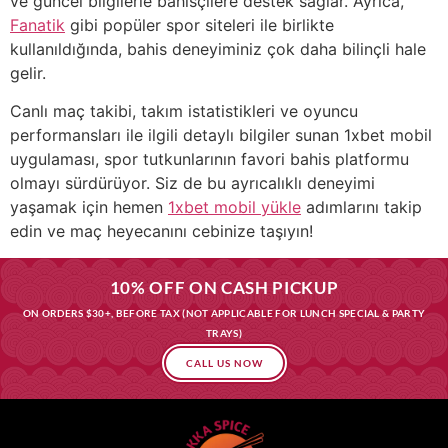
ve güncel bilgilerle bahisçilere destek sağlar. Ayrıca,
Fanatik
gibi popüler spor siteleri ile birlikte
kullanıldığında, bahis deneyiminiz çok daha bilinçli hale
gelir.
Canlı maç takibi, takım istatistikleri ve oyuncu
performansları ile ilgili detaylı bilgiler sunan 1xbet mobil
uygulaması, spor tutkunlarının favori bahis platformu
olmayı sürdürüyor. Siz de bu ayrıcalıklı deneyimi
yaşamak için hemen
1xbet mobil yükle
adımlarını takip
edin ve maç heyecanını cebinize taşıyın!
10% OFF ON CASH PICKUP
ON ORDERS $30+, BEFORE TAX (NOT APPLICABLE FOR LUNCH SPECIAL & PARTY
TRAYS)
CALL US NOW