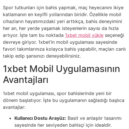
Spor tutkunları için bahis yapmak, maç heyecanını ikiye
katlamanın en keyifli yollarından biridir. Özellikle mobil
cihazların hayatımızdaki yeri arttıkça, bahis deneyimini
her an, her yerde yaşamak isteyenlerin sayısı da hızla
artıyor. İşte tam bu noktada
1xbet mobil yükle
seçeneği
devreye giriyor. 1xbet’in mobil uygulaması sayesinde
favori takımlarınıza kolayca bahis yapabilir, maçları canlı
takip edip şansınızı deneyebilirsiniz.
1xbet Mobil Uygulamasının
Avantajları
1xbet mobil uygulaması, spor bahislerinde yeni bir
dönem başlatıyor. İşte bu uygulamanın sağladığı başlıca
avantajlar:
Kullanıcı Dostu Arayüz:
Basit ve anlaşılır tasarımı
sayesinde her seviyeden bahisçi için idealdir.