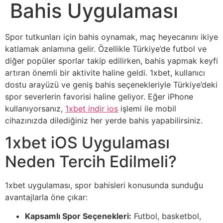
Bahis Uygulaması
Spor tutkunları için bahis oynamak, maç heyecanını ikiye
katlamak anlamına gelir. Özellikle Türkiye’de futbol ve
diğer popüler sporlar takip edilirken, bahis yapmak keyfi
artıran önemli bir aktivite haline geldi. 1xbet, kullanıcı
dostu arayüzü ve geniş bahis seçenekleriyle Türkiye’deki
spor severlerin favorisi haline geliyor. Eğer iPhone
kullanıyorsanız,
1xbet indir ios
işlemi ile mobil
cihazınızda dilediğiniz her yerde bahis yapabilirsiniz.
1xbet iOS Uygulaması
Neden Tercih Edilmeli?
1xbet uygulaması, spor bahisleri konusunda sunduğu
avantajlarla öne çıkar:
Kapsamlı Spor Seçenekleri:
Futbol, basketbol,