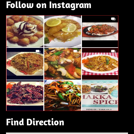
Follow on Instagram
Find Direction