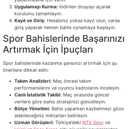
Uygulamayı Kurma:
İndirilen dosyayı açarak
kurulumu tamamlayın.
Kayıt ve Giriş:
Hesabınız yoksa kayıt olun, varsa
giriş yaparak hemen bahis oynamaya başlayın.
Spor Bahislerinde Başarınızı
Artırmak İçin İpuçları
Spor bahislerinde kazanma şansınızı artırmak için şu
önerilere dikkat edin:
Takım Analizleri:
Maç öncesi takım
performanslarını ve oyuncu kadrolarını inceleyin.
Canlı İstatistik Takibi:
Maç sırasında güncel
verilere göre bahis stratejinizi güncelleyin.
Bütçe Yönetimi:
Bahis yaparken kaybetmeyi göze
alabileceğiniz miktarları belirleyin.
Uzman Görüşleri:
Türkiye’deki
NTV Spor
ve