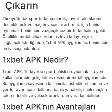
Çıkarın
Türkiye’de bir spor tutkunu olarak, favori takımlarımı
desteklemek ve maç heyecanını artırmak için bahis
oynamak benim için vazgeçilmez bir tutku haline geldi.
Özellikle mobil cihazlardan hızlı ve kolay erişim
sağlamak istediğimde, 1xbet APK uygulaması benim için
en iyi seçenek oldu.
1xbet APK Nedir?
1xbet APK, Türkiye’de spor bahisleri oynamak isteyen
kullanıcılar için geliştirilmiş resmi bir mobil uygulamadır.
Bu uygulama sayesinde kullanıcılar, istedikleri zaman ve
yerde favori spor dallarına bahis yapabilir, canlı maçları
takip edebilir ve yüksek oranlardan yararlanabilirler.
1xbet APK’nın Avantajları