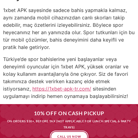
1xbet APK sayesinde sadece bahis yapmakla kalmaz,
aynı zamanda mobil cihazınızdan canlı skorları takip
edebilir, maç özetlerini izleyebilirsiniz. Böylece spor
heyecanınız her an yanınızda olur. Spor tutkunları için bu
tür mobil çözümler, bahis deneyimini daha keyifli ve
pratik hale getiriyor.
Türkiye’de spor bahislerine yeni başlayanlar veya
deneyimli oyuncular için 1xbet APK, yüksek oranlar ve
kolay kullanım avantajlarıyla öne çıkıyor. Siz de favori
takımınıza destek verirken kazanç elde etmek
istiyorsanız,
https://1xbet-apk-tr.com/
sitesinden
uygulamayı indirip hemen oynamaya başlayabilirsiniz!
10% OFF ON CASH PICKUP
ON ORDERS $30+, BEFORE TAX (NOT APPLICABLE FOR LUNCH SPECIAL & PARTY
TRAYS)
CALL US NOW