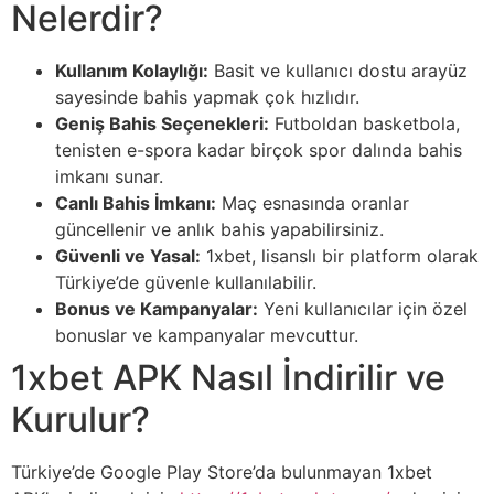
Nelerdir?
Kullanım Kolaylığı:
Basit ve kullanıcı dostu arayüz
sayesinde bahis yapmak çok hızlıdır.
Geniş Bahis Seçenekleri:
Futboldan basketbola,
tenisten e-spora kadar birçok spor dalında bahis
imkanı sunar.
Canlı Bahis İmkanı:
Maç esnasında oranlar
güncellenir ve anlık bahis yapabilirsiniz.
Güvenli ve Yasal:
1xbet, lisanslı bir platform olarak
Türkiye’de güvenle kullanılabilir.
Bonus ve Kampanyalar:
Yeni kullanıcılar için özel
bonuslar ve kampanyalar mevcuttur.
1xbet APK Nasıl İndirilir ve
Kurulur?
Türkiye’de Google Play Store’da bulunmayan 1xbet