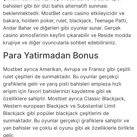
bahisleri gibi bir dizi bahis alternatifi sunması
beklenmektedir. MostBet canlı casino etkileyicidir ve
bakara, holdem poker, rulet, blackjack, Teenage Patti,
Andar Bahar ve diğerleri gibi oyunlar sunar. Gerçek
casino atmosferinin keyfini çıkarabilir ve Reside modda
krupiye ve diğer oyuncularla sohbet edebilirsiniz.
Para Yatirmadan Bonus
Mostbet ayrıca Amerikan, Avrupa ve Fransız gibi çeşitli
rulet çeşitleri de sunmaktadır. Bu oyunlar gerçekçi
grafiklerle gelir ve yarış pisti bahisleri empieza hızlı
erişim için favori bahislerinizi kaydetme gibi ek
özelliklere sahiptir. Mostbet ayrıca Classic Blackjack,
Western european Blackjack ve Substantial Limit
Blackjack gibi popüler blackjack çeşitlerini de
sunmaktadır. Bu oyunlar gerçekçi grafiklere sahiptir ve
yan bahisler ve çoklu el oyunu gibi ek özelliklerle birlikte
gelir.