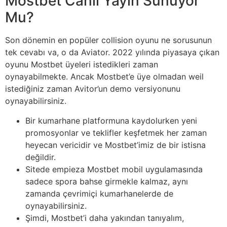
Mostbet Canlı Yayın Sunuyor
Mu?
Son dönemin en popüler collision oyunu ne sorusunun
tek cevabı va, o da Aviator. 2022 yılında piyasaya çıkan
oyunu Mostbet üyeleri istedikleri zaman
oynayabilmekte. Ancak Mostbet’e üye olmadan weil
istediğiniz zaman Avitor’un demo versiyonunu
oynayabilirsiniz.
Bir kumarhane platformuna kaydolurken yeni
promosyonlar ve teklifler keşfetmek her zaman
heyecan vericidir ve Mostbet’imiz de bir istisna
değildir.
Sitede empieza Mostbet mobil uygulamasında
sadece spora bahse girmekle kalmaz, aynı
zamanda çevrimiçi kumarhanelerde de
oynayabilirsiniz.
Şimdi, Mostbet’i daha yakından tanıyalım,