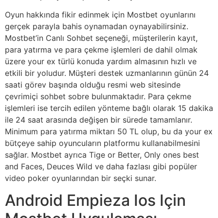
Oyun hakkında fikir edinmek için Mostbet oyunlarını
gerçek parayla bahis oynamadan oynayabilirsiniz.
Mostbet’in Canlı Sohbet seçeneği, müşterilerin kayıt,
para yatırma ve para çekme işlemleri de dahil olmak
üzere your ex türlü konuda yardım almasının hızlı ve
etkili bir yoludur. Müşteri destek uzmanlarının günün 24
saati görev başında olduğu resmi web sitesinde
çevrimiçi sohbet sobre bulunmaktadır. Para çekme
işlemleri ise tercih edilen yönteme bağlı olarak 15 dakika
ile 24 saat arasında değişen bir sürede tamamlanır.
Minimum para yatırma miktarı 50 TL olup, bu da your ex
bütçeye sahip oyuncuların platformu kullanabilmesini
sağlar. Mostbet ayrıca Tige or Better, Only ones best
and Faces, Deuces Wild ve daha fazlası gibi popüler
video poker oyunlarından bir seçki sunar.
Android Empieza Ios Için