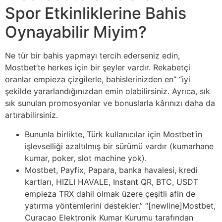
Spor Etkinliklerine Bahis
Oynayabilir Miyim?
Ne tür bir bahis yapmayı tercih ederseniz edin,
Mostbet’te herkes için bir şeyler vardır. Rekabetçi
oranlar empieza çizgilerle, bahislerinizden en” “iyi
şekilde yararlandığınızdan emin olabilirsiniz. Ayrıca, sık
sık sunulan promosyonlar ve bonuslarla kârınızı daha da
artırabilirsiniz.
Bununla birlikte, Türk kullanıcılar için Mostbet’in
işlevselliği azaltılmış bir sürümü vardır (kumarhane
kumar, poker, slot machine yok).
Mostbet, Payfix, Papara, banka havalesi, kredi
kartları, HIZLI HAVALE, Instant QR, BTC, USDT
empieza TRX dahil olmak üzere çeşitli afin de
yatırma yöntemlerini destekler.” “[newline]Mostbet,
Curacao Elektronik Kumar Kurumu tarafından