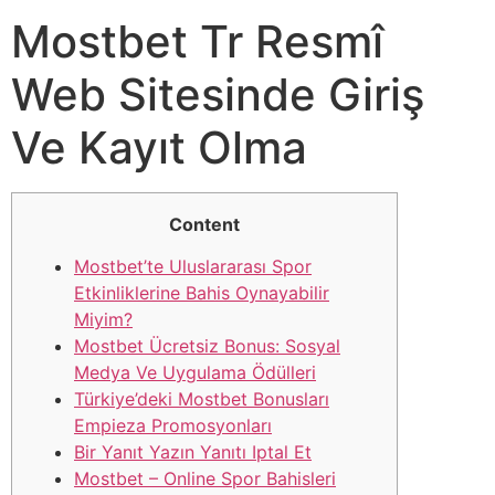
Mostbet Tr Resmî
Web Sitesinde Giriş
Ve Kayıt Olma
Content
Mostbet’te Uluslararası Spor
Etkinliklerine Bahis Oynayabilir
Miyim?
Mostbet Ücretsiz Bonus: Sosyal
Medya Ve Uygulama Ödülleri
Türkiye’deki Mostbet Bonusları
Empieza Promosyonları
Bir Yanıt Yazın Yanıtı Iptal Et
Mostbet – Online Spor Bahisleri