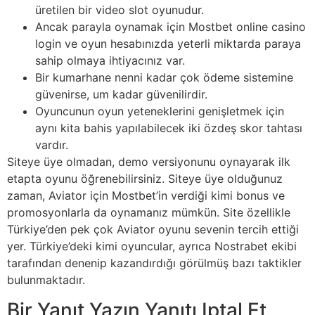
üretilen bir video slot oyunudur.
Ancak parayla oynamak için Mostbet online casino
login ve oyun hesabınızda yeterli miktarda paraya
sahip olmaya ihtiyacınız var.
Bir kumarhane nenni kadar çok ödeme sistemine
güvenirse, um kadar güvenilirdir.
Oyuncunun oyun yeteneklerini genişletmek için
aynı kita bahis yapılabilecek iki özdeş skor tahtası
vardır.
Siteye üye olmadan, demo versiyonunu oynayarak ilk
etapta oyunu öğrenebilirsiniz. Siteye üye olduğunuz
zaman, Aviator için Mostbet’in verdiği kimi bonus ve
promosyonlarla da oynamanız mümkün. Site özellikle
Türkiye’den pek çok Aviator oyunu sevenin tercih ettiği
yer. Türkiye’deki kimi oyuncular, ayrıca Nostrabet ekibi
tarafından denenip kazandırdığı görülmüş bazı taktikler
bulunmaktadır.
Bir Yanıt Yazın Yanıtı Iptal Et