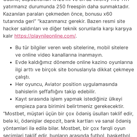
yatırmanız durumunda 250 freespin daha sunmaktadır.
Kazanılan paraları çekmeden önce, bonusu x60
tutarında geri” “kazanmanız gerekir. Bazen resmi site
hacker saldırıları ve diğer teknik sorunlarla karşı karşıya
kalır
https://playnileonline.com/
.
Bu tür bilgiler veren web sitelerine, mobil sitelere
ve online video kanallarına inanmayın.
Evde kaldığımız dönemde online kazino oyunlarına
ilgi arttı ve birçok site bonuslarıyla dikkat çekmeye
çalıştı.
Her oyuncu, Aviator position uygulamasında
bahislerin şeffaflığını takip edebilir.
Kayıt sırasında işlem yapmak istediğiniz ülkeyi
empieza para birimini belirtmeniz gerekecektir.
“Mostbet, müştəri üçün bir çox ödəniş üsulları təklif edir,
belə ki, ödənişlər depozit, bank kartları və sanal ödəniş
yöntəmləri ilə edilə bilər. Mostbet, bir çox fərqli oyun
seçimləri təklif edir, bunların arasında futbol, basketbol,