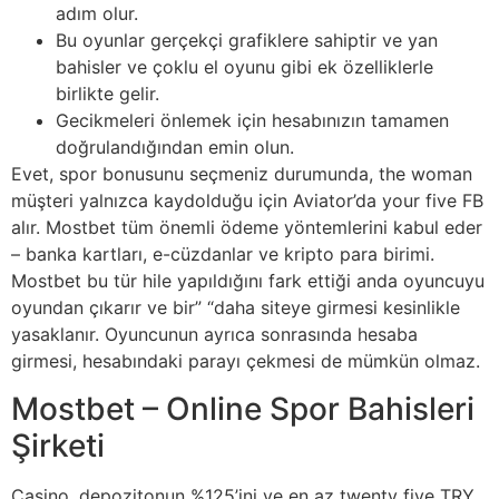
adım olur.
Bu oyunlar gerçekçi grafiklere sahiptir ve yan
bahisler ve çoklu el oyunu gibi ek özelliklerle
birlikte gelir.
Gecikmeleri önlemek için hesabınızın tamamen
doğrulandığından emin olun.
Evet, spor bonusunu seçmeniz durumunda, the woman
müşteri yalnızca kaydolduğu için Aviator’da your five FB
alır. Mostbet tüm önemli ödeme yöntemlerini kabul eder
– banka kartları, e-cüzdanlar ve kripto para birimi.
Mostbet bu tür hile yapıldığını fark ettiği anda oyuncuyu
oyundan çıkarır ve bir” “daha siteye girmesi kesinlikle
yasaklanır. Oyuncunun ayrıca sonrasında hesaba
girmesi, hesabındaki parayı çekmesi de mümkün olmaz.
Mostbet – Online Spor Bahisleri
Şirketi
Casino, depozitonun %125’ini ve en az twenty five TRY