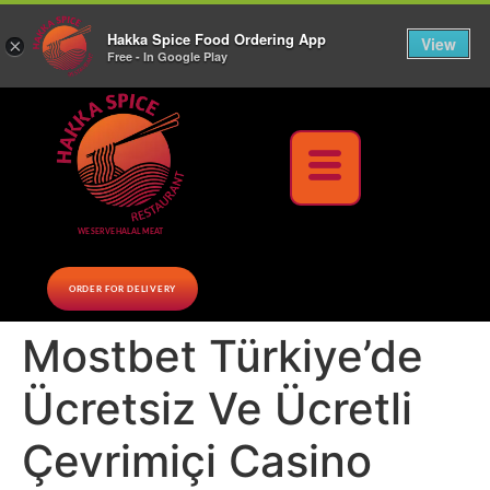
10% Off on cash orders above $30 (before tax), Paid at the Restaurant (excluding lunch
Hakka Spice Food Ordering App
specials and party trays)
Call us Now
View
×
Free - In Google Play
Download Now
WE SERVE HALAL MEAT
ORDER FOR DELIVERY
Mostbet Türkiye’de
Ücretsiz Ve Ücretli
Çevrimiçi Casino