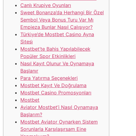
Canlı Krupiye Oyunları
Sweet Bonanza’da Herhangi Bir Özel
Sembol Veya Bonus Turu Var Mı
Empieza Bunlar Nasıl Çalışıyor?
Türki̇ye’de Mostbet Casi̇no Ayna
Si̇tesi̇
Mostbet’te Bahis Yapılabilecek
Popüler Spor Etkinlikleri
Nasıl Kayıt Olunur Ve Oynamaya
Başlanır
Para Yatırma Seçenekleri
Mostbet Kayıt Ve Doğrulama
Mostbet Casino Promosyonları
Mostbet
Aviator Mostbet’i Nasıl Oynamaya
Başlarım?
Mostbet Aviator Oynarken Sistem
Sorunlarla Karşılaşırsam Eine