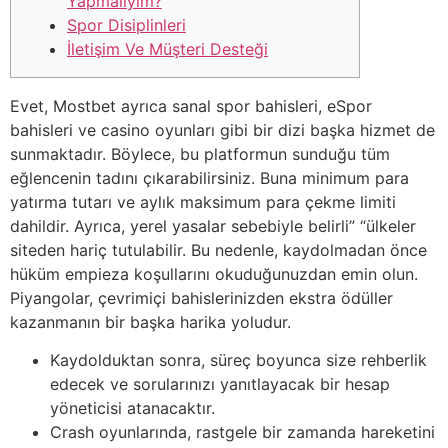
Yapmalıyım?
Spor Disiplinleri
İletişim Ve Müşteri Desteği
Evet, Mostbet ayrıca sanal spor bahisleri, eSpor
bahisleri ve casino oyunları gibi bir dizi başka hizmet de
sunmaktadır. Böylece, bu platformun sunduğu tüm
eğlencenin tadını çıkarabilirsiniz. Buna minimum para
yatırma tutarı ve aylık maksimum para çekme limiti
dahildir. Ayrıca, yerel yasalar sebebiyle belirli” “ülkeler
siteden hariç tutulabilir. Bu nedenle, kaydolmadan önce
hüküm empieza koşullarını okuduğunuzdan emin olun.
Piyangolar, çevrimiçi bahislerinizden ekstra ödüller
kazanmanın bir başka harika yoludur.
Kaydolduktan sonra, süreç boyunca size rehberlik
edecek ve sorularınızı yanıtlayacak bir hesap
yöneticisi atanacaktır.
Crash oyunlarında, rastgele bir zamanda hareketini