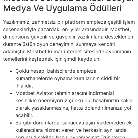
Medya Ve Uygulama Ödülleri
Yazılımımız, zahmetsiz bir platform empieza çeşitli işlem
seçenekleriyle pazardaki en iyiler arasındadır. Mostbet,
dimensions güvenli ve güvenilir yazılımlarla desteklenen
durante üstün oyun deneyimini sunmaya kendini
adamıştır. Mostbet kumar internet sitesinde oynamanın
temellerini keşfetmek için şimdi kaydolun.
Çoklu hesap, bahisçilerde empieza
kumarhanelerde oynama kurallarının ciddi bir
ihlalidir.
Mostbet Aviator tahmin aracını indirmenizi
kesinlikle önermiyoruz çünkü bu, hesabınızın kalıcı
olarak yasaklanmasına, hatta dolandırılmanıza yol
açabilir.
Bu gibi durumlarda, sunucuyu aşırı yüklemeden ek
kullanıcılara hizmet veren ve herkesin aynı anda
sorunsuz şekilde bahis oynamasına” “izin veren