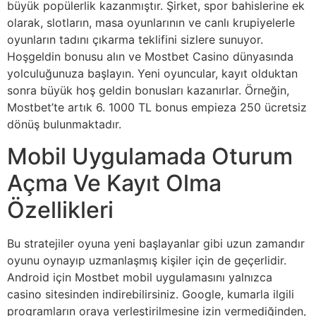
büyük popülerlik kazanmıştır. Şirket, spor bahislerine ek
olarak, slotların, masa oyunlarının ve canlı krupiyelerle
oyunların tadını çıkarma teklifini sizlere sunuyor.
Hoşgeldin bonusu alın ve Mostbet Casino dünyasında
yolculuğunuza başlayın. Yeni oyuncular, kayıt olduktan
sonra büyük hoş geldin bonusları kazanırlar. Örneğin,
Mostbet’te artık 6. 1000 TL bonus empieza 250 ücretsiz
dönüş bulunmaktadır.
Mobil Uygulamada Oturum
Açma Ve Kayıt Olma
Özellikleri
Bu stratejiler oyuna yeni başlayanlar gibi uzun zamandır
oyunu oynayıp uzmanlaşmış kişiler için de geçerlidir.
Android için Mostbet mobil uygulamasını yalnızca
casino sitesinden indirebilirsiniz. Google, kumarla ilgili
programların oraya yerleştirilmesine izin vermediğinden,