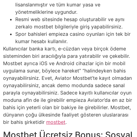
lisanslanmıştır ve tüm kumar yasa ve
yönetmeliklerine uygundur.
Resmi web sitesinde hesap oluşturabilir ve aynı
zerkalo mostbet bilgileriyle giriş yapabilirsiniz.
Spor bahisleri empieza casino oyunları için tek bir
kumar hesabı kullanılır.
Kullanıcılar banka kartı, e-cüzdan veya birçok ödeme
sisteminden biri aracılığıyla para yatırabilir ve çekebilir.
Mostbet ayrıca iOS ve Android cihazlar için bir mobil
uygulama sunar, böylece hareket” “halindeyken bahis
oynayabilirsiniz. Evet, Aviator Mostbet’te kayıt olmadan
oynayabilirsiniz, ancak demo modunda sadece sanal
parayla oynayabilirsiniz. Sadece kayıtlı kullanıcılar oyun
moduna afin de ile girebilir empieza Aviator’da en az bir
bahis için yeterli olan bir bakiye ile girebilirler. Mostbet,
dünyanın çoğu ülkesinde faaliyet gösteren uluslararası
bir bahis şirketidir
mostbet
.
Mostbet Ücretsiz Bonus: Sosyal