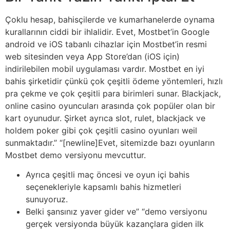
Çoklu hesap, bahisçilerde ve kumarhanelerde oynama
kurallarının ciddi bir ihlalidir. Evet, Mostbet’in Google
android ve iOS tabanlı cihazlar için Mostbet’in resmi
web sitesinden veya App Store’dan (iOS için)
indirilebilen mobil uygulaması vardır. Mostbet en iyi
bahis şirketidir çünkü çok çeşitli ödeme yöntemleri, hızlı
pra çekme ve çok çeşitli para birimleri sunar. Blackjack,
online casino oyuncuları arasında çok popüler olan bir
kart oyunudur. Şirket ayrıca slot, rulet, blackjack ve
holdem poker gibi çok çeşitli casino oyunları weil
sunmaktadır.” “[newline]Evet, sitemizde bazı oyunların
Mostbet demo versiyonu mevcuttur.
Ayrıca çeşitli maç öncesi ve oyun içi bahis
seçenekleriyle kapsamlı bahis hizmetleri
sunuyoruz.
Belki şansınız yaver gider ve” “demo versiyonu
gerçek versiyonda büyük kazançlara giden ilk