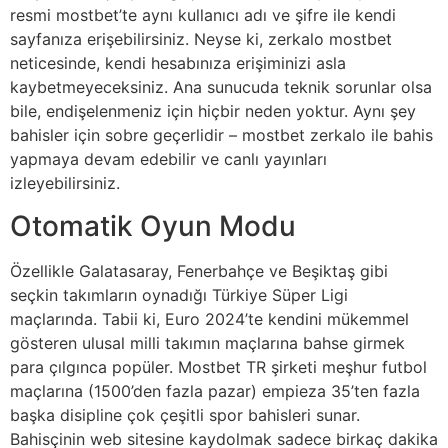
resmi mostbet’te aynı kullanıcı adı ve şifre ile kendi
sayfanıza erişebilirsiniz. Neyse ki, zerkalo mostbet
neticesinde, kendi hesabınıza erişiminizi asla
kaybetmeyeceksiniz. Ana sunucuda teknik sorunlar olsa
bile, endişelenmeniz için hiçbir neden yoktur. Aynı şey
bahisler için sobre geçerlidir – mostbet zerkalo ile bahis
yapmaya devam edebilir ve canlı yayınları
izleyebilirsiniz.
Otomatik Oyun Modu
Özellikle Galatasaray, Fenerbahçe ve Beşiktaş gibi
seçkin takımların oynadığı Türkiye Süper Ligi
maçlarında. Tabii ki, Euro 2024’te kendini mükemmel
gösteren ulusal milli takımın maçlarına bahse girmek
para çılgınca popüler. Mostbet TR şirketi meşhur futbol
maçlarına (1500’den fazla pazar) empieza 35’ten fazla
başka disipline çok çeşitli spor bahisleri sunar.
Bahisçinin web sitesine kaydolmak sadece birkaç dakika