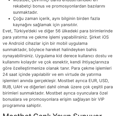
rekabetçi bonus ve promosyonlardan bazılarını
sunmaktadır.
Çoğu zaman içerik, aynı bilginin birden fazla
kaynağını sağlamak için yansıtılır.
Evet, Türkiye’deki ve diğer 56 ülkedeki para birimlerinde
para yatırma ve çekme işlemi yapabilirsiniz. Şirket iOS
ve Android cihazlar için bir mobil uygulama
sunmaktadır, böylece hareket halindeyken bahis
oynayabilirsiniz. Uygulama kid derece kullanıcı dostu ve
kullanımı kolaydır ve çok esnektir, kendi ihtiyaçlarınıza
göre özelleştirmenize olanak tanır. Para çekme işlemleri
24 saat içinde yapılabilir ve em virtude de yatırma
işlemleri anında gerçekleşir. Mostbet ayrıca EUR, USD,
RUB, UAH ve diğerleri dahil olmak üzere çok çeşitli para
birimleri sunmaktadır. Mostbet ayrıca oyunculara özel
bonuslara ve promosyonlara erişim sağlayan bir VIP
programına sahiptir.