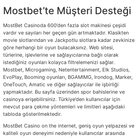
Mostbet’te Müşteri Desteği
MostBet Casinoda 600’den fazla slot makinesi çeşidi
vardır ve sayıları her geçen gün artmaktadır. Klasikten
movie slotlarından ve Jackpotlu slotlara kadar zevkinize
göre herhangi bir oyun bulacaksınız. Web sitesi,
türlerine, işlevlerine ve sağlayıcılarına bağlı olarak
istediğiniz oyunları kolayca filtrelemenizi sağlar.
Mostbet, Microgaming, Netentertainment, Elk Studios,
EvoPlay, Booming oyunları, BGAMIMG, Irondog, Marker,
OneTouch, Amatic ve diğer sağlayıcılar ile işbirliği
yapmaktadır. Bu sayfa üzerinden spor bahislerine ve
casinoya erişebilirsiniz. Türkiye’den kullanıcılar için
mevcut para çekme yöntemleri ve limitleri aşağıdaki
tabloda gösterilmektedir.
MostBet Casino on the internet, geniş oyun yelpazesi ve
kaliteli oyun deneyimi nedeniyle kullanıcılar arasında