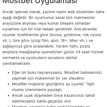
Mostbet Uygulaması
Ancak işlevsel olarak, yazılım resmi web sitesinden daha
aşağı değildir. Bir oyuncunun sanal slot makinesinin
arayüzüne alışması veya kumar bileşeni olmadan
oynaması için bir trial hesabı gereklidir. Ana ekranda
oyunlar özelliklerine göre (bonus, goldmine, risk oyunu
vb. ), türe göre (çizgi film, spor, 18+, Mısır vb. ) ve
sağlayıcıya göre sıralanabilir. Yardım hattı, posta
empieza mesajlaşma operatörleri günün 24 saati hizmet
vermekte ve oyuncuların sorularını derhal
yanıtlamaktadır.
Eğer bir boks hayranıysanız, Mostbet bahislerinizi
yapmak için mükemmel bir yer olacaktır.
MostBet müşterisi geçtiğimiz ay oyunla” “ilgili
olumlu izlenimlerini paylaştı.
Ancak uçak düşmeden önce kazancınızı tahsil
edemezseniz bahis geçersiz olur.
Mostbet, çevrimiçi bahis endüstrisindeki en