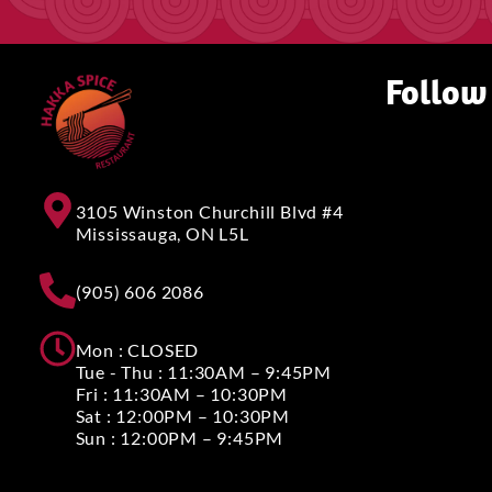
Follow
3105 Winston Churchill Blvd #4
Mississauga, ON L5L
(905) 606 2086
Mon : CLOSED
Tue - Thu : 11:30AM – 9:45PM
Fri : 11:30AM – 10:30PM
Sat : 12:00PM – 10:30PM
Sun : 12:00PM – 9:45PM