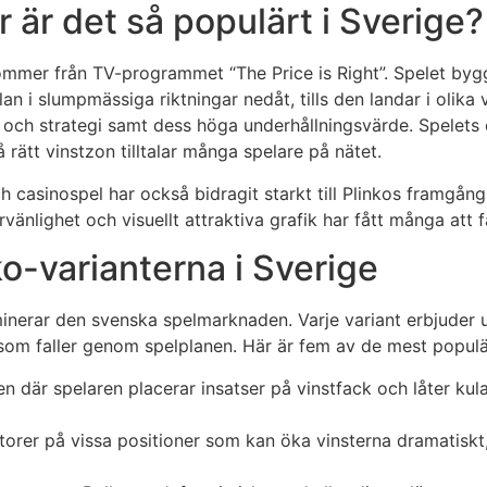
r är det så populärt i Sverige?
ommer från TV-programmet “The Price is Right”. Spelet bygg
an i slumpmässiga riktningar nedåt, tills den landar i olika vi
 och strategi samt dess höga underhållningsvärde. Spelets e
 rätt vinstzon tilltalar många spelare på nätet.
casinospel har också bidragit starkt till Plinkos framgång
nlighet och visuellt attraktiva grafik har fått många att f
o-varianterna i Sverige
minerar den svenska spelmarknaden. Varje variant erbjuder u
om faller genom spelplanen. Här är fem av de mest populär
en där spelaren placerar insatser på vinstfack och låter kul
atorer på vissa positioner som kan öka vinsterna dramatiskt