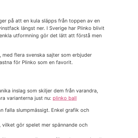
er på att en kula släpps från toppen av en
nstfack längst ner. I Sverige har Plinko blivit
nkla utformning gör det lätt att förstå men
, med flera svenska sajter som erbjuder
astna för Plinko som en favorit.
nika inslag som skiljer dem från varandra,
a varianterna just nu:
plinko ball
an falla slumpmässigt. Enkel grafik och
, vilket gör spelet mer spännande och