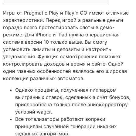
Игры от Pragmatic Play и Play’n GO имеют отличные
характеристики. Перед игрой а реальные деньги
гораздо всего протестировать слоты в демо-
режиме. Дли iPhone и iPad нужна операционная
система версии 10 только выше. Вы смогу
установить лимиты и депозиты и настроить
уведомления. Функция самоотречения поможет
контролировать доходов и время и сайте. Одной
один главных особенностей являлось его широкая
коллекция различных автоматов.
Однако проценты, полученная пиппардом
выигранных ставок, сделанных а счет бонусов,
приспособлена только после эниокорректору
условий wager.
Все тотализаторы работают вопреки
принципам случайной генерации никаких
заданных алгоритмов.