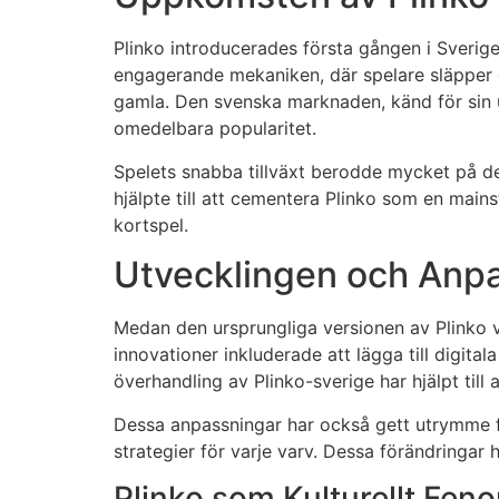
Plinko introducerades första gången i Sverig
engagerande mekaniken, där spelare släpper e
gamla. Den svenska marknaden, känd för sin up
omedelbara popularitet.
Spelets snabba tillväxt berodde mycket på de
hjälpte till att cementera Plinko som en mains
kortspel.
Utvecklingen och Anpa
Medan den ursprungliga versionen av Plinko v
innovationer inkluderade att lägga till digita
överhandling av Plinko-sverige har hjälpt till
Dessa anpassningar har också gett utrymme f
strategier för varje varv. Dessa förändringar 
Plinko som Kulturellt Fen