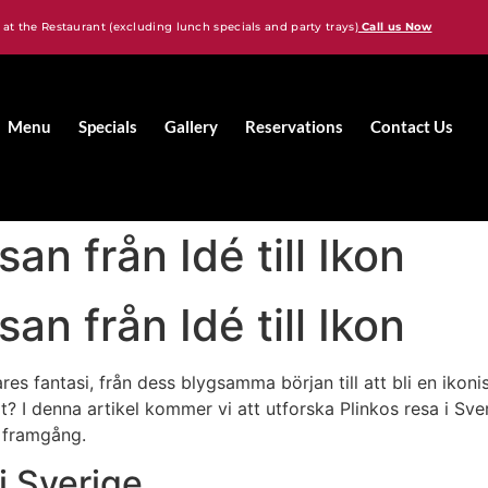
 at the Restaurant (excluding lunch specials and party trays)
Call us Now
Menu
Specials
Gallery
Reservations
Contact Us
an från Idé till Ikon
an från Idé till Ikon
es fantasi, från dess blygsamma början till att bli en ikoni
? I denna artikel kommer vi att utforska Plinkos resa i Sverig
s framgång.
i Sverige