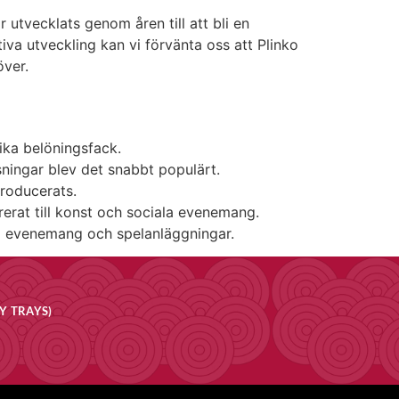
r utvecklats genom åren till att bli en
iva utveckling kan vi förvänta oss att Plinko
över.
lika belöningsfack.
ingar blev det snabbt populärt.
roducerats.
rerat till konst och sociala evenemang.
m evenemang och spelanläggningar.
Y TRAYS)