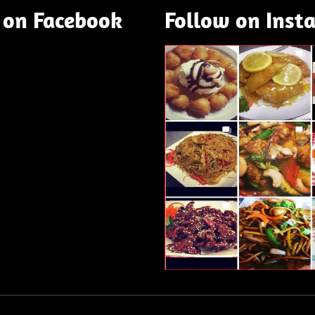
 on Facebook
Follow on Inst