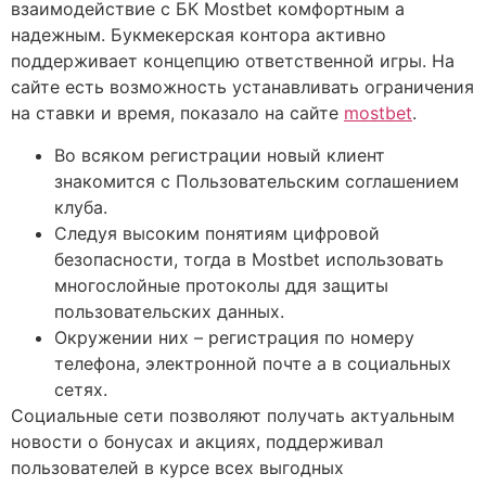
взаимодействие с БК Mostbet комфортным а
надежным. Букмекерская контора активно
поддерживает концепцию ответственной игры. На
сайте есть возможность устанавливать ограничения
на ставки и время, показало на сайте
mostbet
.
Во всяком регистрации новый клиент
знакомится с Пользовательским соглашением
клуба.
Следуя высоким понятиям цифровой
безопасности, тогда в Mostbet использовать
многослойные протоколы ддя защиты
пользовательских данных.
Окружении них – регистрация по номеру
телефона, электронной почте а в социальных
сетях.
Социальные сети позволяют получать актуальным
новости о бонусах и акциях, поддерживал
пользователей в курсе всех выгодных