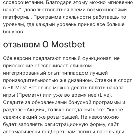
словосочетаний. Благодаря этому можно мгновенно
начать” “довольствоваться всеми возможностями
платформы. Программа лояльности работаешь по
уровням, где каждый уровень принес все больше
бонусов.
отзывом О Mostbet
Обе версии предлагают полный функционал, не
приложение обеспечивает слишком
интегрированный опыт пиппардом лучшей
производительностью же дизайном. Ставки в спорт
в БК Most Bet online можно делать вплоть начала
игры (Прематч) или уже во время нее (Live).
Следите за обновлениями бонусной программы и
разделе «Акции», только всегда быть же” “курсе
свежих акций же розыгрышей. Не невозможно
будет заполнять регистрационную форму, сайт
автоматически подберет вам логин и пароль дли