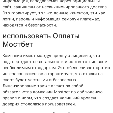
информация, передаваемая через официальный
сайт, защищены от несанкционированного доступа.
Это гарантирует, только данные клиентов, эти как
логин, пароль и информация семряуи платежах,
находятся и безопасности.
использовать Оплаты
Мостбет
Компания имеет международную лицензию, что
подтверждает ее легальность и соответствие всем
необходимым стандартам. Это обеспечивает против
интересов клиентов а гарантирует, что ставки на
спорт будет честными и безопасных.
Лицензирование также влечет за собой
обязательства компании Mostbet по соблюдению
правил и норм, что создает налишний уровень
доверия стололазов пользователей.