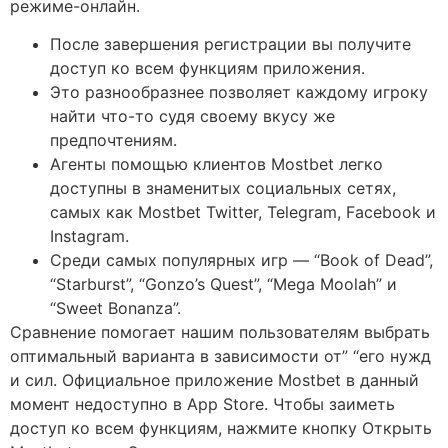
режиме-онлайн.
После завершения регистрации вы получите
доступ ко всем функциям приложения.
Это разнообразнее позволяет каждому игроку
найти что-то судя своему вкусу же
предпочтениям.
Агенты помощью клиентов Mostbet легко
доступны в знаменитых социальных сетях,
самых как Mostbet Twitter, Telegram, Facebook и
Instagram.
Среди самых популярных игр — “Book of Dead”,
“Starburst”, “Gonzo’s Quest”, “Mega Moolah” и
“Sweet Bonanza”.
Сравнение помогает нашим пользователям выбрать
оптимальный варианта в зависимости от” “его нужд
и сил. Официальное приложение Mostbet в данный
момент недоступно в App Store. Чтобы заиметь
доступ ко всем функциям, нажмите кнопку Открыть