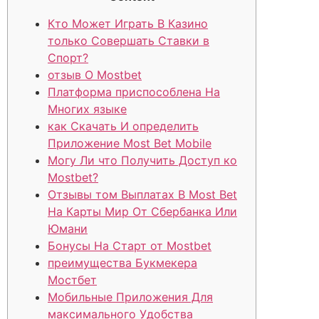
Кто Может Играть В Казино
только Совершать Ставки в
Спорт?
отзыв О Mostbet
Платформа приспособлена На
Многих языке
как Скачать И определить
Приложение Most Bet Mobile
Могу Ли что Получить Доступ ко
Mostbet?
Отзывы том Выплатах В Most Bet
На Карты Мир От Сбербанка Или
Юмани
Бонусы На Старт от Mostbet
преимущества Букмекера
Мостбет
Мобильные Приложения Для
максимального Удобства