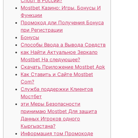
Спорт В России?
Mostbet Казино: Игры, Бонусы И
Функции
Промокод дли Получения Бонуса
при Регистрации
Бонусы
Способы Ввода а Вывода Средств
как Найти Актуальное Зеркало
Mostbet На следующее?
Скачать Приложение Mostbet Apk
Как Ставить и Сайте Mostbet
Com?
Служба поддержки Клиентов
Мостбет
эти Меры Безопасности
принимаю Mostbet Для защита
Данных Игроков одного
Кыргызстана?
Информация том Промокоде