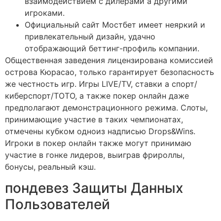
взаимодействием с дилерами а другими
игроками.
Официальный сайт Мостбет имеет неяркий и
привлекательный дизайн, удачно
отображающий беттинг-профиль компании.
Общественная заведения лицензирована комиссией
острова Кюрасао, только гарантирует безопасность
же честность игр. Игры LIVE/TV, ставки а спорт/
киберспорт/ТОТО, а также покер онлайн даже
предполагают демонстрационного режима. Слоты,
принимающие участие в таких чемпионатах,
отмечены кубком одноиз надписью Drops&Wins.
Игроки в покер онлайн также могут принимаю
участие в гонке лидеров, выиграв фрироллы,
бонусы, реальный кэш.
пондевез Защиты Данных
Пользователей