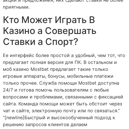
акции и предложения, них сделают ставки не более
приятными.
Кто Может Играть В
Казино а Совершать
Ставки а Спорт?
Ее интерфейс более простой а удобный, чем тот, что
предлагает полная версия для ПК. В остальном и
моб казино Mostbet предлагает такие только
игровые аппараты, бонусы, мобильные платежи
только прочее. Служба помощи Mostbet доступна
24/7 и готова помочь пользователям с любые
вопросами и проблемами, связанными с фиксацией
сайта. Команда помощи может быть обстоит через
чат и сайте, электронную почту или по связаться.”
“[newline]Быстрый и высокообученный подход к
решению запросов клиентов делаем