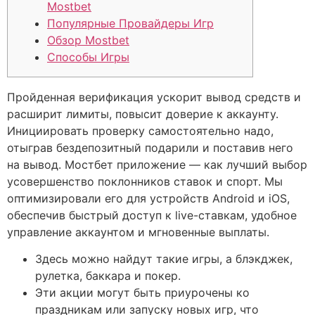
Mostbet
Популярные Провайдеры Игр
Обзор Mostbet
Способы Игры
Пройденная верификация ускорит вывод средств и
расширит лимиты, повысит доверие к аккаунту.
Инициировать проверку самостоятельно надо,
отыграв бездепозитный подарили и поставив него
на вывод. Мостбет приложение — как лучший выбор
усовершенство поклонников ставок и спорт. Мы
оптимизировали его для устройств Android и iOS,
обеспечив быстрый доступ к live-ставкам, удобное
управление аккаунтом и мгновенные выплаты.
Здесь можно найдут такие игры, а блэкджек,
рулетка, баккара и покер.
Эти акции могут быть приурочены ко
праздникам или запуску новых игр, что