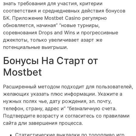
знать требования для участия, критерии
соответствия и среднедневных действия бонусов
БК. Приложение Mostbet Casino регулярно
обновляется, начиная” “новые турниры,
соревнования Drops and Wins и прогрессивные
джекпоты, только увеличивает азарт же
потенциальные выигрыши.
Бонусы На Старт от
Mostbet
Расширенный методом подходит для пользователей,
желающих указать плюс информации. Укажите а
нужных полях чье, дату рождения, эл. почту,
телефон, страну, адрес и” “безналичную счета.
Подтвердите возрасту и согласитесь со правилами
сайта дли завершения процесса.
Статистические выкладки по торопливо игр