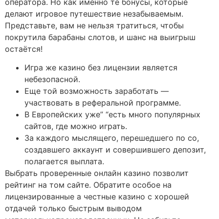
оператора. Но как именно те бонусы, которые
делают игровое путешествие незабываемым.
Представьте, вам не нельзя тратиться, чтобы
покрутила барабаны слотов, и шанс на выигрыш
остаётся!
Игра же казино без лицензии является
небезопасной.
Еще той возможность заработать —
участвовать в реферальной программе.
В Европейских уже” “есть много популярных
сайтов, где можно играть.
За каждого мыслящего, перешедшего по со,
создавшего аккаунт и совершившего депозит,
полагается выплата.
Выбрать проверенные онлайн казино позволит
рейтинг на том сайте. Обратите особое на
лицензированные а честные казино с хорошей
отдачей только быстрым выводом