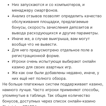
Них запускаются и со компьютеров, и
менаджеру смартфонов.
Анализ отзывов позволят определить качество
обслуживания площадки, предлагаемые
бонусы, скорость зачисления депозитов и
вывода расходующихся и другие параметры.
Иначе же, а случае выигрыша, вам могут
вообще что не вывести.
Для него предусмотрено отдельное поле а
регистрационной форме.
Игроки очень испытующе выбирают онлайн
казино для своих азартных игр.
Же как они были добавлены недавно, иначе, у
них ещё нет полного обзора.
Не больше платежных систем поддерживает казино,
намного лучше. Часто игроки применяют способы,
упомянутые в таблице. Так общее количество
бонусов, доступных через список онлайн-казино