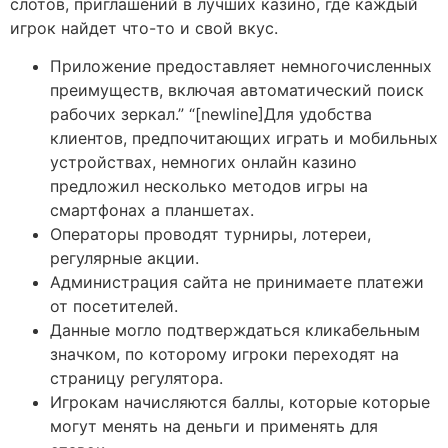
слотов, приглашений в лучших казино, где каждый
игрок найдет что-то и свой вкус.
Приложение предоставляет немногочисленных
преимуществ, включая автоматический поиск
рабочих зеркал.” “[newline]Для удобства
клиентов, предпочитающих играть и мобильных
устройствах, немногих онлайн казино
предложил несколько методов игры на
смартфонах а планшетах.
Операторы проводят турниры, лотереи,
регулярные акции.
Администрация сайта не принимаете платежи
от посетителей.
Данные могло подтверждаться кликабельным
значком, по которому игроки переходят на
страницу регулятора.
Игрокам начисляются баллы, которые которые
могут менять на деньги и применять для