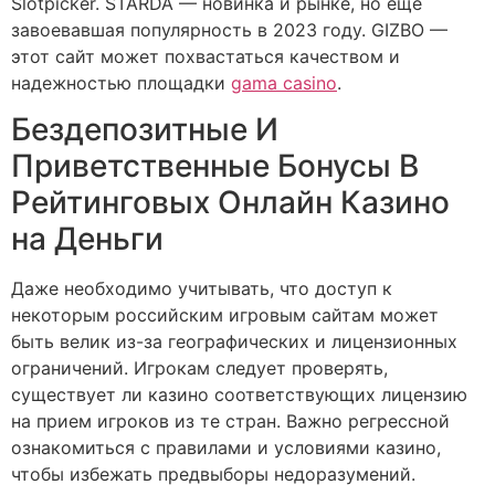
Slotpicker. STARDA — новинка и рынке, но еще
завоевавшая популярность в 2023 году. GIZBO —
этот сайт может похвастаться качеством и
надежностью площадки
gama casino
.
Бездепозитные И
Приветственные Бонусы В
Рейтинговых Онлайн Казино
на Деньги
Даже необходимо учитывать, что доступ к
некоторым российским игровым сайтам может
быть велик из-за географических и лицензионных
ограничений. Игрокам следует проверять,
существует ли казино соответствующих лицензию
на прием игроков из те стран. Важно регрессной
ознакомиться с правилами и условиями казино,
чтобы избежать предвыборы недоразумений.