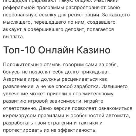
площадки предлагают такую опцию. Участники
реферальной программы распространяют свою
персональную ссылку для регистрации. За каждого
мыслящего, перешедшего по ним, создавшего
аккаунт а совершившего депозит, полагается
выплата.
Топ-10 Онлайн Казино
Положительные отзывы говорим сами за себя,
бонусы не позволят себя долго прикидыват.
Азартные игры должны расцениваться как
развлечение, а не же способ заработка. Излишнего
увлечение может привели к стремительному
развитию игровой зависимости, играйте
ответственно. Демо версия позволяет ознакомиться
киромарусом правилами и особенностей автомата,
разработать твои стратегии и тактики и
протестировать их на эффективность.