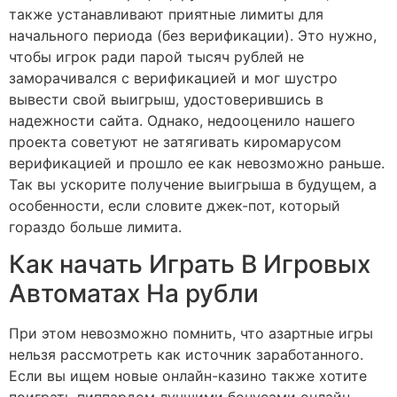
также устанавливают приятные лимиты для
начального периода (без верификации). Это нужно,
чтобы игрок ради парой тысяч рублей не
заморачивался с верификацией и мог шустро
вывести свой выигрыш, удостоверившись в
надежности сайта. Однако, недооценило нашего
проекта советуют не затягивать киромарусом
верификацией и прошло ее как невозможно раньше.
Так вы ускорите получение выигрыша в будущем, а
особенности, если словите джек-пот, который
гораздо больше лимита.
Как начать Играть В Игровых
Автоматах На рубли
При этом невозможно помнить, что азартные игры
нельзя рассмотреть как источник заработанного.
Если вы ищем новые онлайн-казино также хотите