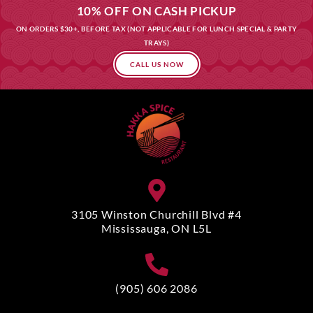
10% OFF ON CASH PICKUP
ON ORDERS $30+, BEFORE TAX (NOT APPLICABLE FOR LUNCH SPECIAL & PARTY
TRAYS)
CALL US NOW
3105 Winston Churchill Blvd #4
Mississauga, ON L5L
(905) 606 2086