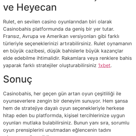
ve Heyecan
Rulet, en sevilen casino oyunlarından biri olarak
Casinobahis platformunda da geniş bir yer tutar.
Fransız, Avrupa ve Amerikan versiyonları gibi farklı
türleriyle seçeneklerinizi artırabilirsiniz. Rulet oynamanın
en büyük cazibesi, düşük bahislerle büyük kazançlar
elde edebilme ihtimalidir. Rakamlara veya renklere bahis
yaparak farklı stratejiler oluşturabilirsiniz
1xbet
.
Sonuç
Casinobahis, her geçen gün artan oyun çeşitliliği ile
oyunseverlere zengin bir deneyim sunuyor. Hem şansa
hem de stratejiye dayalı oyun seçenekleriyle herkese
hitap eden bu platformda, kişisel tercihlerinize uygun
oyunları mutlaka bulabilirsiniz. Bunun yanı sıra, sorumlu
oyun prensiplerini unutmadan eğlencenin tadını