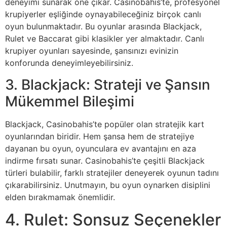
deneyimi sunarak öne çıkar. Casinobahis’te, profesyonel
krupiyerler eşliğinde oynayabileceğiniz birçok canlı
oyun bulunmaktadır. Bu oyunlar arasında Blackjack,
Rulet ve Baccarat gibi klasikler yer almaktadır. Canlı
krupiyer oyunları sayesinde, şansınızı evinizin
konforunda deneyimleyebilirsiniz.
3. Blackjack: Strateji ve Şansın
Mükemmel Bileşimi
Blackjack, Casinobahis’te popüler olan stratejik kart
oyunlarından biridir. Hem şansa hem de stratejiye
dayanan bu oyun, oyunculara ev avantajını en aza
indirme fırsatı sunar. Casinobahis’te çeşitli Blackjack
türleri bulabilir, farklı stratejiler deneyerek oyunun tadını
çıkarabilirsiniz. Unutmayın, bu oyun oynarken disiplini
elden bırakmamak önemlidir.
4. Rulet: Sonsuz Seçenekler