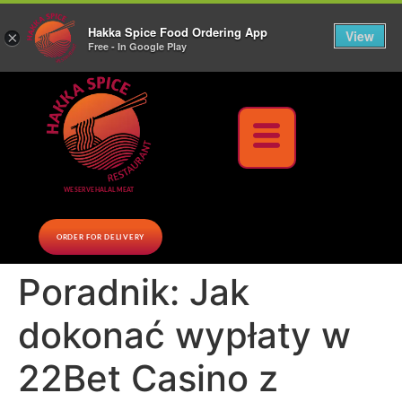
10% Off on cash orders above $30 (before tax), Paid at the Restaurant (excluding lunch
Hakka Spice Food Ordering App
specials and party trays)
Call us Now
View
×
Free - In Google Play
Download Now
WE SERVE HALAL MEAT
ORDER FOR DELIVERY
Poradnik: Jak
dokonać wypłaty w
22Bet Casino z