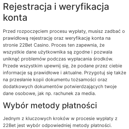
Rejestracja i weryfikacja
konta
Przed rozpoczęciem procesu wypłaty, musisz zadbać o
prawidłową rejestrację oraz weryfikację konta na
stronie 22Bet Casino. Proces ten zapewnia, że
wszystkie dane użytkownika są zgodne i pozwala
uniknąć problemów podczas wypłacania środków.
Przede wszystkim upewnij się, że podane przez ciebie
informacje są prawidłowe i aktualne. Przygotuj się także
na przesłanie kopii dokumentu tożsamości oraz
dodatkowych dokumentów potwierdzających twoje
dane osobowe, jak np. rachunek za media.
Wybór metody płatności
Jednym z kluczowych kroków w procesie wypłaty z
22Bet jest wybór odpowiedniej metody płatności.