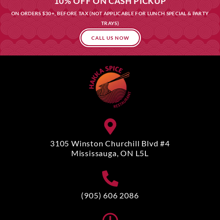
10% OFF ON CASH PICKUP
ON ORDERS $30+, BEFORE TAX (NOT APPLICABLE FOR LUNCH SPECIAL & PARTY
TRAYS)
CALL US NOW
3105 Winston Churchill Blvd #4
Mississauga, ON L5L
(905) 606 2086