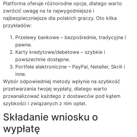
Platforma oferuje różnorodne opcje, dlatego warto
zwrócić uwagę na te najwygodniejsze i
najbezpieczniejsze dla polskich graczy. Oto kilka
przykładów:
Przelewy bankowe – bezpośrednie, tradycyjne i
pewne.
Karty kredytowe/debetowe – szybkie i
powszechnie dostępne.
Portfele elektroniczne – PayPal, Neteller, Skrill i
inne.
Wybór odpowiedniej metody wpłynie na szybkość
przetwarzania twojej wypłaty, dlatego warto
przeanalizować każdego z dostawców pod kątem
szybkości i związanych z nim opłat.
Składanie wniosku o
wypłatę